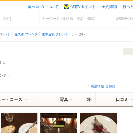
食べログについて
保有Vポイント
予約確認
行っ
フレンチ
佐久市 フレンチ
北中込駅 フレンチ
ル・カレ
6
人
ンチ
店舗情報（詳細）
ュー・コース
写真
口コミ
39