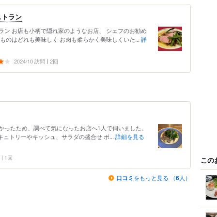
ストラン
ラン お店も小柄で隠れ家のようなお店、 シェフのお勧め
ものはどれも美味しく お肉も柔らかく美味しくいた...
詳
2024/10 訪問
2回
かったため、調べて気になったお店へ1人で伺いました。
キュトリーやキッシュ、サラダの盛合せ ボ...
詳細を見る
1回
この
口コミ
をもっと見る （
6
人）