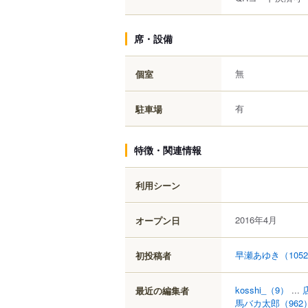
席・設備
無
個室
有
駐車場
特徴・関連情報
利用シーン
2016年4月
オープン日
早瀬あゆき
（105
初投稿者
kosshi_
（9）
...
最近の編集者
馬バカ太郎
（962