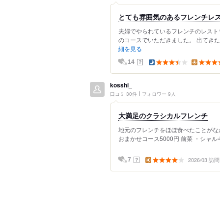
とても雰囲気のあるフレンチレ
夫婦でやられているフレンチのレスト
のコースでいただきました。 出てきた
細を見る
？
14
kosshi_
口コミ 30件
フォロワー 9人
大満足のクラシカルフレンチ
地元のフレンチをほぼ食べたことがな
おまかせコース5000円 前菜 ・シャル
2026/03 訪問
？
7