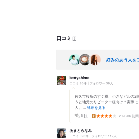
口コミ
？
好みのあう人を
bettyshimo
口コミ 86件
フォロワー 39人
佐久市役所のすぐ横、小さなビルの2
うと地元のリピーター様向け？実際に
人。 ...
詳細を見る
2026/06 訪問
？
6
あまとらなみ
口コミ 325件
フォロワー 112人