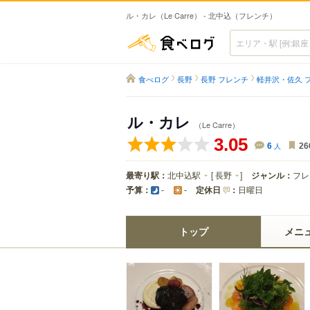
ル・カレ（Le Carre） - 北中込（フレンチ）
食べログ
食べログ
長野
長野 フレンチ
軽井沢・佐久 
ル・カレ
（Le Carre）
3.05
6
人
26
最寄り駅：
北中込駅
[
長野
]
ジャンル：
フレ
予算：
定休日
：
日曜日
-
-
トップ
メニ