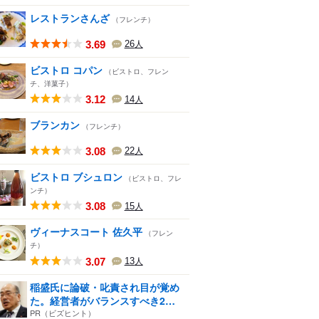
レストランさんざ
（フレンチ）
3.69
26
人
ビストロ コパン
（ビストロ、フレン
チ、洋菓子）
3.12
14
人
ブランカン
（フレンチ）
3.08
22
人
ビストロ ブシュロン
（ビストロ、フレ
ンチ）
3.08
15
人
ヴィーナスコート 佐久平
（フレン
チ）
3.07
13
人
稲盛氏に論破・叱責され目が覚め
た。経営者がバランスすべき2
つ...
PR（ビズヒント）