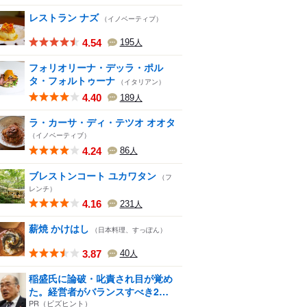
レストラン ナズ
（イノベーティブ）
4.54
195
人
フォリオリーナ・デッラ・ポル
タ・フォルトゥーナ
（イタリアン）
4.40
189
人
ラ・カーサ・ディ・テツオ オオタ
（イノベーティブ）
4.24
86
人
ブレストンコート ユカワタン
（フ
レンチ）
4.16
231
人
薪焼 かけはし
（日本料理、すっぽん）
3.87
40
人
稲盛氏に論破・叱責され目が覚め
た。経営者がバランスすべき2
つ...
PR（ビズヒント）