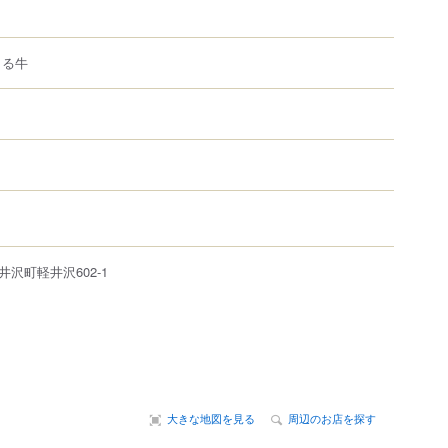
まる牛
井沢町
軽井沢
602-1
大きな地図を見る
周辺のお店を探す