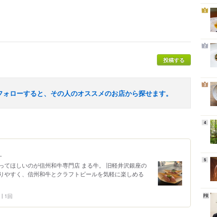
1
2
投稿する
3
フォローすると、その人のオススメのお店から探せます。
4
！
5
ってほしいのが信州和牛専門店 まる牛。 旧軽井沢銀座の
りやすく、信州和牛とクラフトビールを気軽に楽しめる
1回