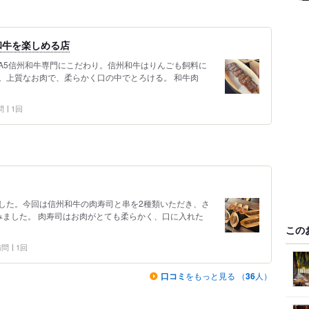
和牛を楽しめる店
A5信州和牛専門にこだわり。信州和牛はりんごも飼料に
。上質なお肉で、柔らかく口の中でとろける。 和牛肉
問
1回
した。今回は信州和牛の肉寿司と串を2種類いただき、さ
みました。 肉寿司はお肉がとても柔らかく、口に入れた
この
 訪問
1回
口コミ
をもっと見る （
36
人）