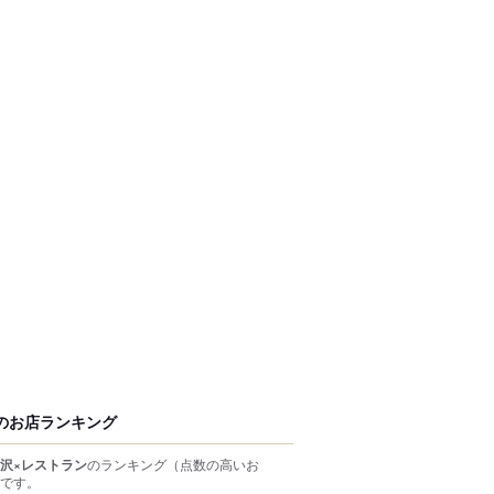
のお店ランキング
沢×レストラン
のランキング
（点数の高いお
です。