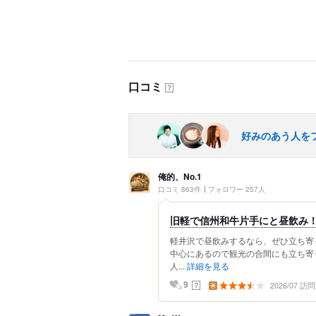
口コミ
？
好みのあう人を
俺的、No.1
口コミ 863件
フォロワー 257人
旧軽で信州和牛片手にと昼飲み
軽井沢で昼飲みするなら、ぜひ立ち寄
中心にあるので観光の合間にも立ち寄
人...
詳細を見る
2026/07 訪問
？
9