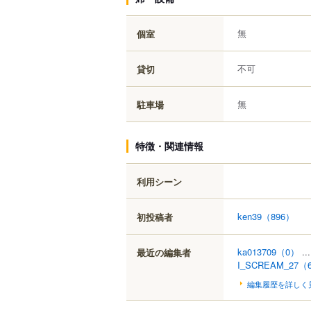
無
個室
不可
貸切
無
駐車場
特徴・関連情報
利用シーン
ken39
（896）
初投稿者
ka013709
（0）
..
最近の編集者
I_SCREAM_27
（
編集履歴を詳しく