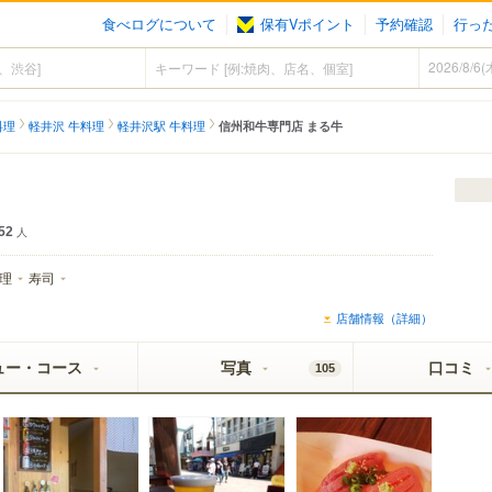
食べログについて
保有Vポイント
予約確認
行っ
料理
軽井沢 牛料理
軽井沢駅 牛料理
信州和牛専門店 まる牛
52
人
理
寿司
店舗情報（詳細）
ュー・コース
写真
口コミ
105