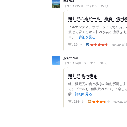
Ma Wa
口コミ 1,022件
フォロワー 227人
軽井沢の地ビール、地酒、信州
ヒルナンデス、ラヴィットでも紹介、
混ぜて育てるから甘みがある濃厚な肉
串、...
詳細を見る
2026/04 訪
？
10
かい2768
口コミ 174件
フォロワー 898人
軽井沢 食べ歩き
軽井沢観光の食べ歩きの時お邪魔しま
らにビールも3種類飲み比べして楽し
瞬...
詳細を見る
2026/07
？
199