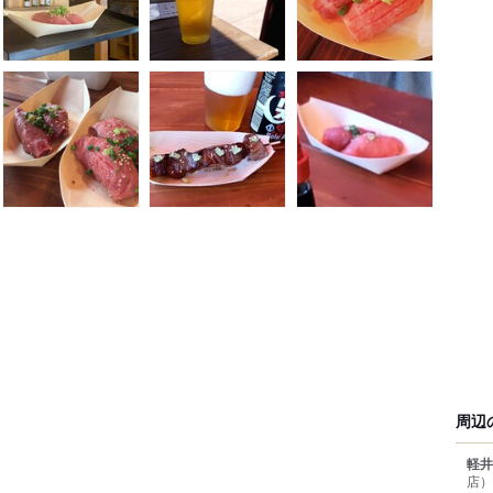
周辺
軽井
店）