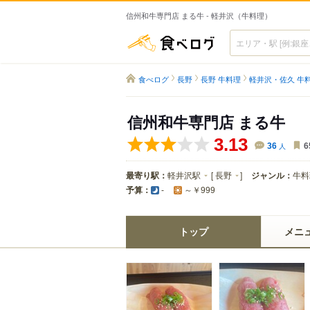
信州和牛専門店 まる牛 - 軽井沢（牛料理）
食べログ
食べログ
長野
長野 牛料理
軽井沢・佐久 牛
信州和牛専門店 まる牛
3.13
36
人
6
最寄り駅：
軽井沢駅
[
長野
]
ジャンル：
牛料
予算：
-
～￥999
トップ
メニ