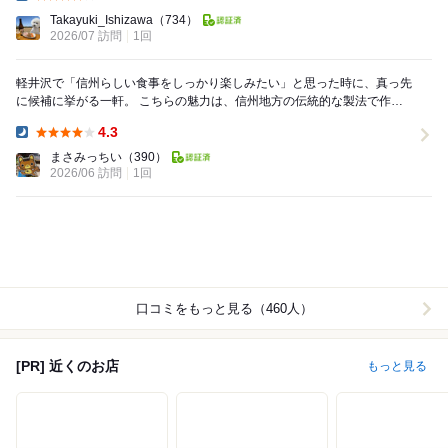
Dinner:
Takayuki_Ishizawa
（734）
2026/07 訪問
1回
軽井沢で「信州らしい食事をしっかり楽しみたい」と思った時に、真っ先
に候補に挙がる一軒。 こちらの魅力は、信州地方の伝統的な製法で作ら
れた味噌や醤油を軸にしながら、現代的なセン...
4.3
Dinner:
まさみっちい
（390）
2026/06 訪問
1回
口コミをもっと見る（460人）
[PR] 近くのお店
もっと見る