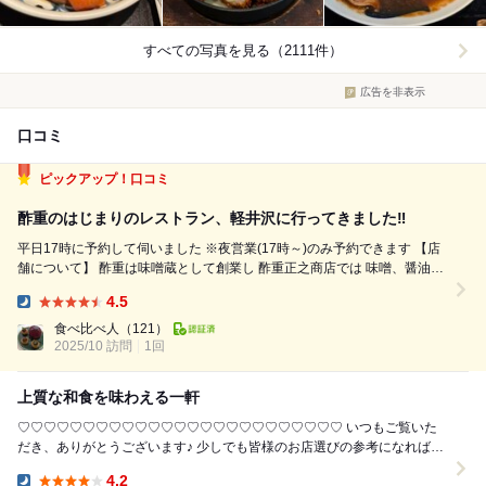
すべての写真を見る（2111件）
広告を非表示
口コミ
ピックアップ！口コミ
酢重のはじまりのレストラン、軽井沢に行ってきました‼️
平日17時に予約して伺いました ※夜営業(17時～)のみ予約できます 【店
舗について】 酢重は味噌蔵として創業し 酢重正之商店では 味噌、醤油、
出汁を使った総菜や信州 の名産品を販売しています 【注文内容】(税抜)
4.5
・彩り野菜と豚肉の黒酢炒め 1900円 ・鶏もも肉の粗...
Dinner:
食べ比べ人
（121）
2025/10 訪問
1回
上質な和食を味わえる一軒
♡♡♡♡♡♡♡♡♡♡♡♡♡♡♡♡♡♡♡♡♡♡♡♡♡ いつもご覧いた
だき、ありがとうございます♪ 少しでも皆様のお店選びの参考になれば嬉
しいです♪ 「いいね」や「コメント」...
4.2