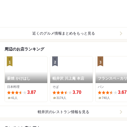
近くのグルメ情報まとめをもっと見る
周辺のお店ランキング
1
2
3
薪焼 かけはし
軽井沢 川上庵 本店
フランスベ－カ
日本料理
そば
パン
3.87
3.70
3.67
41人
3174人
740人
軽井沢
のレストラン情報を見る