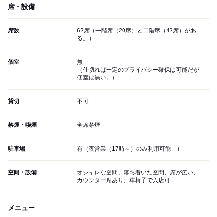
席・設備
席数
62席（一階席（20席）と二階席（42席）があ
る。）
個室
無
（仕切れば一定のプライバシー確保は可能だが
個室は無い。）
貸切
不可
禁煙・喫煙
全席禁煙
駐車場
有（夜営業（17時～）のみ利用可能 ）
空間・設備
オシャレな空間、落ち着いた空間、席が広い、
カウンター席あり、車椅子で入店可
メニュー