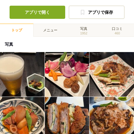
アプリで開く
アプリで保存
写真
口コミ
トップ
メニュー
1952
460
写真