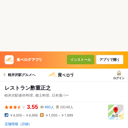
インストール
アプリで開く
軽井沢駅グルメへ
ログイン
レストラン酢重正之
軽井沢駅/創作料理､ 郷土料理､ 日本酒バー
3.55
460
人
18148
人
￥4,000～￥4,999
￥1,000～￥1,999
店舗情報（詳細）