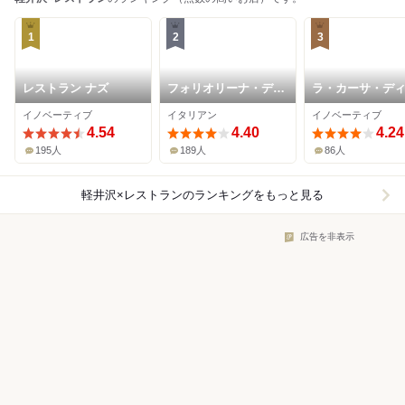
1
2
3
レストラン ナズ
フォリオリーナ・デッ
ラ・カーサ・デ
ラ・ポルタ・フォルト
ツオ オオタ
イノベーティブ
イタリアン
イノベーティブ
ゥーナ
4.54
4.40
4.24
195人
189人
86人
軽井沢×レストラン
のランキングをもっと見る
広告を非表示