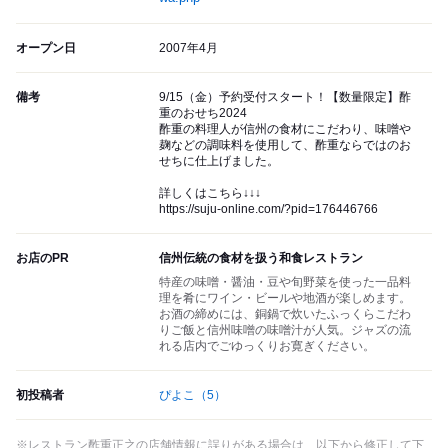
オープン日
2007年4月
備考
9/15（金）予約受付スタート！【数量限定】酢
重のおせち2024
酢重の料理人が信州の食材にこだわり、味噌や
麹などの調味料を使用して、酢重ならではのお
せちに仕上げました。
詳しくはこちら↓↓↓
https://suju-online.com/?pid=176446766
お店のPR
信州伝統の食材を扱う和食レストラン
特産の味噌・醤油・豆や旬野菜を使った一品料
理を肴にワイン・ビールや地酒が楽しめます。
お酒の締めには、銅鍋で炊いたふっくらこだわ
りご飯と信州味噌の味噌汁が人気。ジャズの流
れる店内でごゆっくりお寛ぎください。
初投稿者
ぴよこ
（5）
※レストラン酢重正之の店舗情報に誤りがある場合は、以下から修正して下