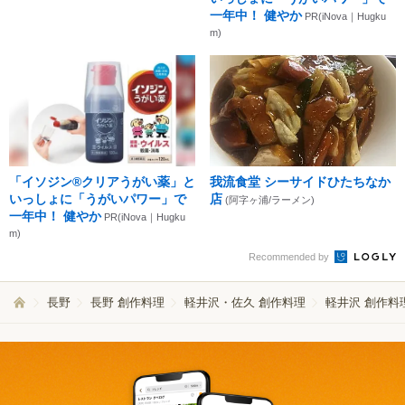
一年中！ 健やか
PR(iNova｜Hugku
m)
「イソジン®クリアうがい薬」と
我流食堂 シーサイドひたちなか
いっしょに「うがいパワー」で
店
(阿字ヶ浦/ラーメン)
一年中！ 健やか
PR(iNova｜Hugku
m)
Recommended by
長野
長野 創作料理
軽井沢・佐久 創作料理
軽井沢 創作料