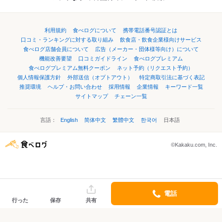
利用規約
食べログについて
携帯電話番号認証とは
口コミ・ランキングに対する取り組み
飲食店・飲食企業様向けサービス
食べログ店舗会員について
広告（メーカー・団体様等向け）について
機能改善要望
口コミガイドライン
食べログプレミアム
食べログプレミアム無料クーポン
ネット予約（リクエスト予約）
個人情報保護方針
外部送信（オプトアウト）
特定商取引法に基づく表記
推奨環境
ヘルプ・お問い合わせ
採用情報
企業情報
キーワード一覧
サイトマップ
チェーン一覧
言語：
English
简体中文
繁體中文
한국어
日本語
©Kakaku.com, Inc.
電話
行った
保存
共有