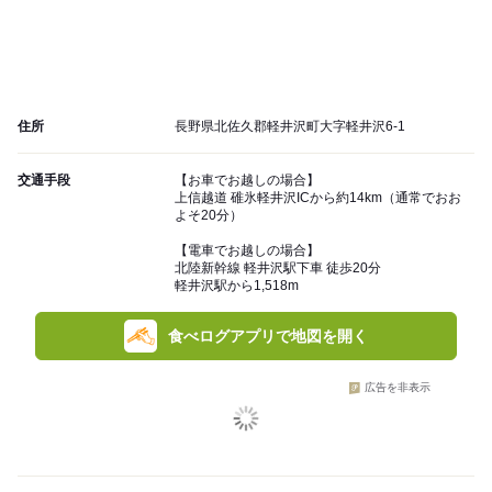
住所
長野県北佐久郡軽井沢町大字軽井沢6-1
交通手段
【お車でお越しの場合】
上信越道 碓氷軽井沢ICから約14km（通常でおお
よそ20分）
【電車でお越しの場合】
北陸新幹線 軽井沢駅下車 徒歩20分
軽井沢駅から1,518m
食べログアプリで地図を開く
広告を非表示