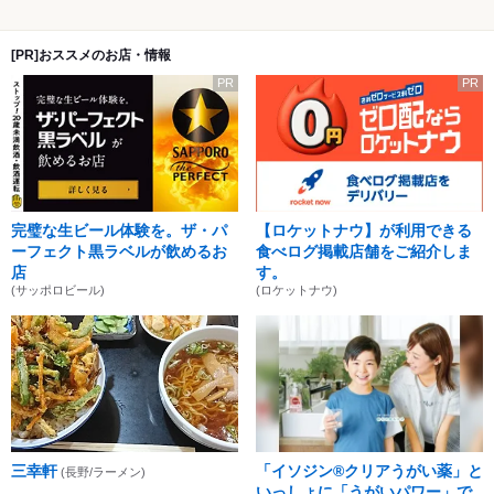
[PR]おススメのお店・情報
PR
PR
完璧な生ビール体験を。ザ・パ
【ロケットナウ】が利用できる
ーフェクト黒ラベルが飲めるお
食べログ掲載店舗をご紹介しま
店
す。
(サッポロビール)
(ロケットナウ)
三幸軒
「イソジン®クリアうがい薬」と
(長野/ラーメン)
いっしょに「うがいパワー」で