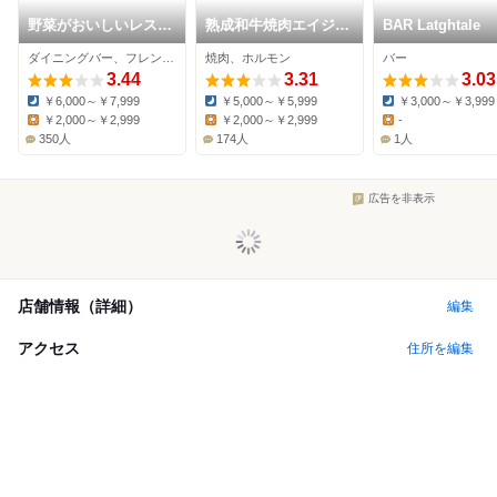
野菜がおいしいレスト
熟成和牛焼肉エイジン
BAR Latghtale
ラン LONGING
グ・ビーフ 軽井沢
ダイニングバー、フレンチ、洋食
焼肉、ホルモン
バー
HOUSE 軽井沢
3.44
3.31
3.03
￥6,000～￥7,999
￥5,000～￥5,999
￥3,000～￥3,999
Dinner:
Dinner:
Dinner:
￥2,000～￥2,999
￥2,000～￥2,999
-
Lunch:
Lunch:
Lunch:
350人
174人
1人
広告を非表示
店舗情報（詳細）
編集
アクセス
住所を編集