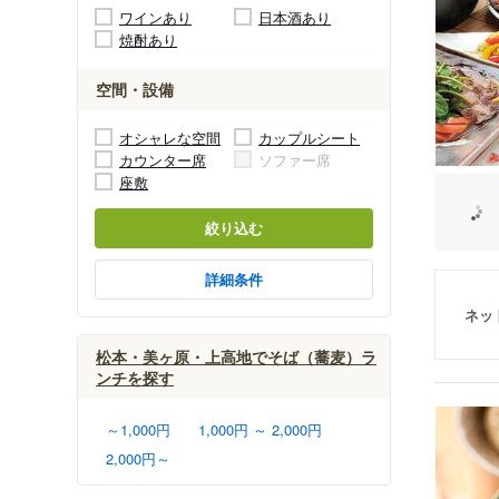
ワインあり
日本酒あり
焼酎あり
空間・設備
オシャレな空間
カップルシート
カウンター席
ソファー席
座敷
絞り込む
詳細条件
ネッ
松本・美ヶ原・上高地でそば（蕎麦）ラ
ンチを探す
～1,000円
1,000円 ～ 2,000円
2,000円～