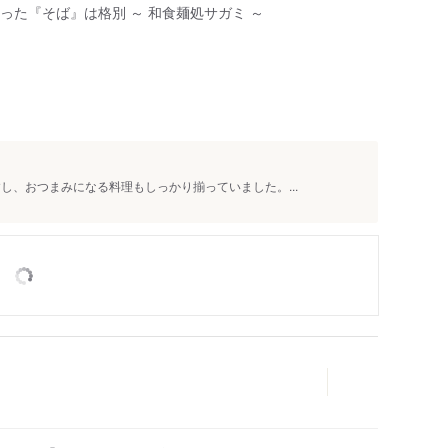
た『そば』は格別 ～ 和食麺処サガミ ～
人
し、おつまみになる料理もしっかり揃っていました。...