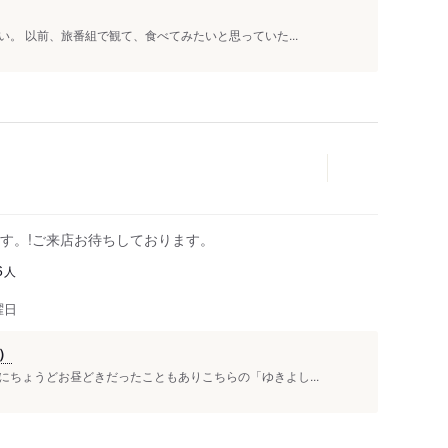
。 以前、旅番組で観て、食べてみたいと思っていた...
す。!ご来店お待ちしております。
人
6
曜日
）
ちょうどお昼どきだったこともありこちらの「ゆきよし...