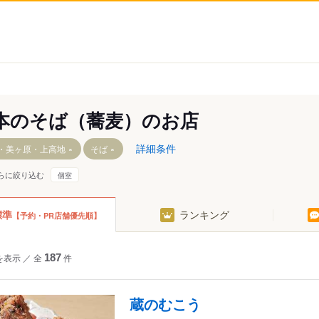
本のそば（蕎麦）のお店
詳細条件
・美ヶ原・上高地
そば
らに絞り込む
個室
標準
ランキング
【予約・PR店舗優先順】
を表示
／
全
187
件
蔵のむこう