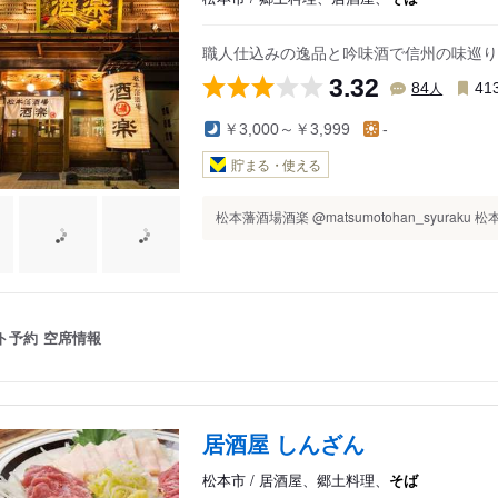
職人仕込みの逸品と吟味酒で信州の味巡り
3.32
人
84
41
￥3,000～￥3,999
-
貯まる・使える
松本藩酒場酒楽 @matsumotohan_syuraku
ト予約
空席情報
居酒屋 しんざん
松本市 / 居酒屋、郷土料理、
そば