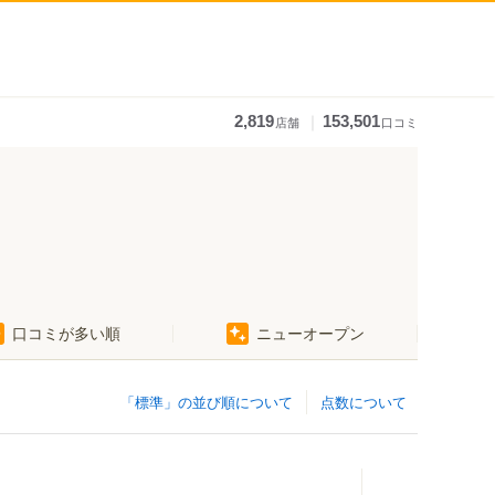
｜
2,819
153,501
店舗
口コミ
口コミが多い順
ニューオープン
「標準」の並び順について
点数について