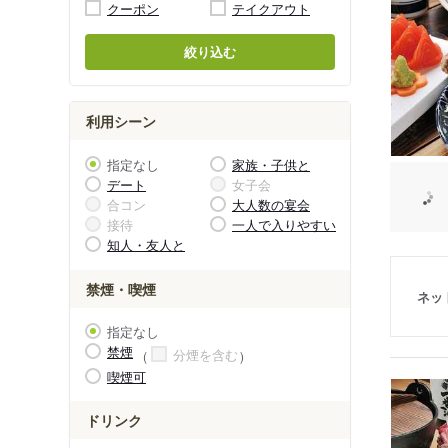
クーポン
テイクアウト
絞り込む
利用シーン
指定なし
家族・子供と
デート
女子会
合コン
大人数の宴会
接待
一人で入りやすい
知人・友人と
禁煙・喫煙
ネッ
指定なし
禁煙
分煙を含む
喫煙可
ドリンク