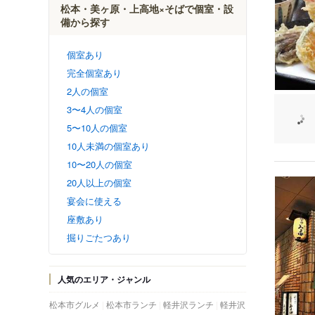
松本・美ヶ原・上高地×そばで個室・設
備から探す
個室あり
完全個室あり
2人の個室
3〜4人の個室
5〜10人の個室
10人未満の個室あり
10〜20人の個室
20人以上の個室
宴会に使える
座敷あり
掘りごたつあり
人気のエリア・ジャンル
松本市グルメ
松本市ランチ
軽井沢ランチ
軽井沢