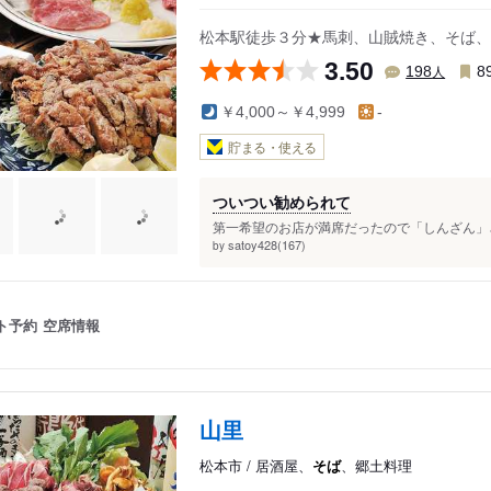
松本駅徒歩３分★馬刺、山賊焼き、そば、
3.50
人
198
8
￥4,000～￥4,999
-
貯まる・使える
ついつい勧められて
第一希望のお店が満席だったので「しんざん」さ
satoy428(167)
by
ト予約
空席情報
山里
松本市 / 居酒屋、
そば
、郷土料理