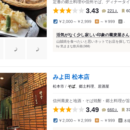
定番の郷土料理や信州そば、ディナータイ
3.43
人
221
6
-
￥2,000～￥2,999
～￥999
活気がなく少し寂しい印象の蕎麦屋さん
山賊焼を食べたいと思いネットでお店を探して訪
気ままな飲兵衛(388)
by
みよ田 松本店
松本市 /
そば
、郷土料理、居酒屋
信州蕎麦と地酒・そば焼酎・郷土料理が旨
3.49
人
660
3
木
￥2,000～￥2,999
～￥999