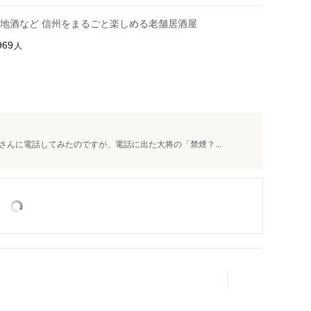
地酒など 信州をまるごと楽しめる老舗居酒屋
人
969
んに電話してみたのですが、電話に出た大将の「禁煙？...