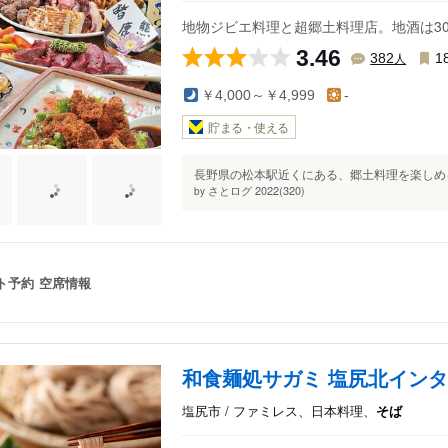
地物ジビエ料理と超郷土料理店。地酒は3
3.46
人
382
1
￥4,000～￥4,999
-
貯まる・使える
長野県の松本駅近くにある、郷土料理を楽しめる
さとログ 2022(320)
by
ト予約
空席情報
和食麺処サガミ 塩尻北イン
塩尻市 / ファミレス、日本料理、
そば