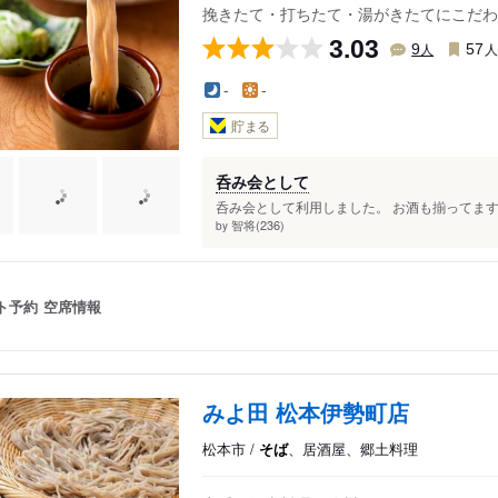
挽きたて・打ちたて・湯がきたてにこだわっ
3.03
人
9
57
-
-
貯まる
呑み会として
呑み会として利用しました。 お酒も揃ってます
智将(236)
by
ト予約
空席情報
みよ田 松本伊勢町店
松本市 /
そば
、居酒屋、郷土料理