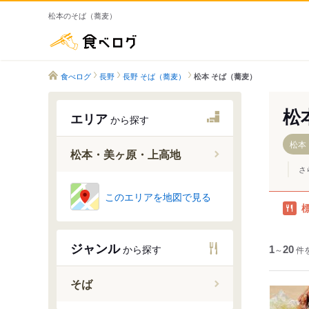
松本のそば（蕎麦）
食べログ
食べログ
長野
長野 そば（蕎麦）
松本 そば（蕎麦）
松
エリア
から探す
松本
松本・美ヶ原・上高地
さ
松本市
このエリアを地図で見る
上高地
塩尻
ジャンル
から探す
1
聖高原
～
20
件
そば