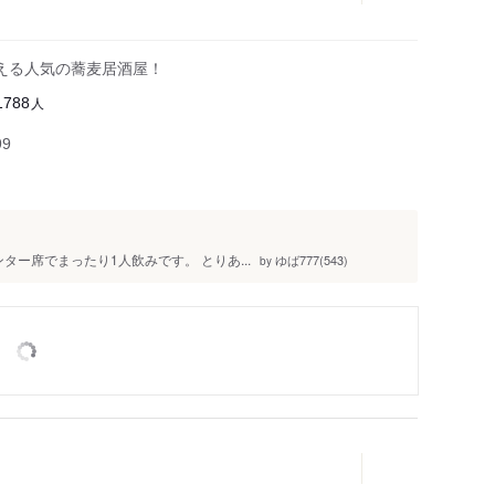
える人気の蕎麦居酒屋！
人
1788
99
ター席でまったり1人飲みです。 とりあ...
ゆば777(543)
by