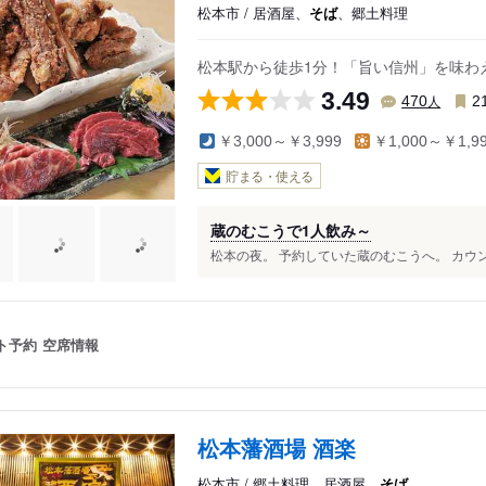
松本市 / 居酒屋、
そば
、郷土料理
松本駅から徒歩1分！「旨い信州」を味わ
3.49
人
470
2
￥3,000～￥3,999
￥1,000～￥1,9
貯まる・使える
蔵のむこうで1人飲み～
松本の夜。 予約していた蔵のむこうへ。 カウン
ト予約
空席情報
松本藩酒場 酒楽
松本市 / 郷土料理、居酒屋、
そば