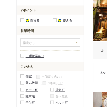
Vポイント
貯まる
使える
営業時間
日曜営業あり
こだわり
ネッ
個室
半個室を含む
飲み放題
3時間以上
カード可
貸切可
駐車場
食べ放題
子供可
ペット可