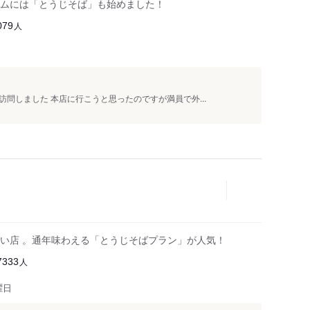
ムには「とうじそば」も始めました！
人
079
問しました 本店に行こうと思ったのですが満員で外...
い店 。通年味わえる「とうじそばプラン」が人気！
人
7333
曜日