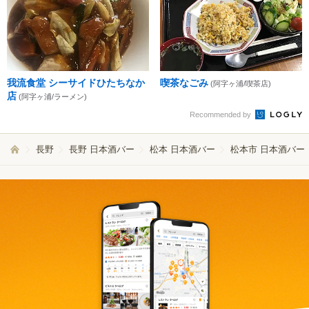
我流食堂 シーサイドひたちなか
喫茶なごみ
(阿字ヶ浦/喫茶店)
店
(阿字ヶ浦/ラーメン)
Recommended by
長野
長野 日本酒バー
松本 日本酒バー
松本市 日本酒バー