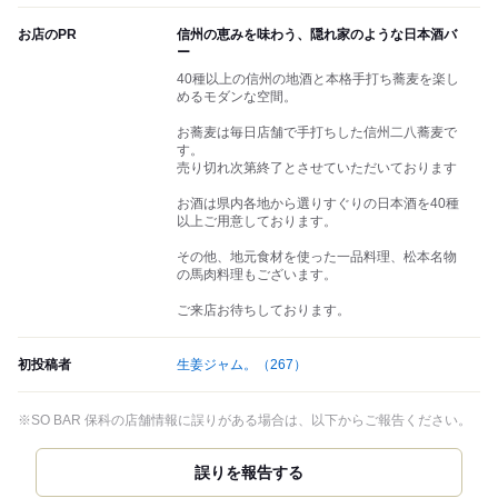
お店のPR
信州の恵みを味わう、隠れ家のような日本酒バ
ー
40種以上の信州の地酒と本格手打ち蕎麦を楽し
めるモダンな空間。
お蕎麦は毎日店舗で手打ちした信州二八蕎麦で
す。
売り切れ次第終了とさせていただいております
お酒は県内各地から選りすぐりの日本酒を40種
以上ご用意しております。
その他、地元食材を使った一品料理、松本名物
の馬肉料理もございます。
ご来店お待ちしております。
初投稿者
生姜ジャム。
（267）
※SO BAR 保科の店舗情報に誤りがある場合は、以下からご報告ください。
誤りを報告する