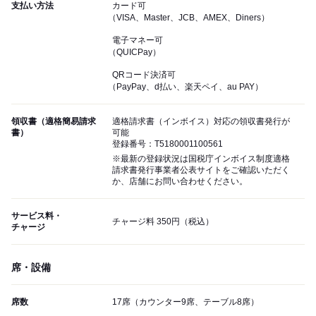
支払い方法
カード可
（VISA、Master、JCB、AMEX、Diners）
電子マネー可
（QUICPay）
QRコード決済可
（PayPay、d払い、楽天ペイ、au PAY）
領収書（適格簡易請求
適格請求書（インボイス）対応の領収書発行が
書）
可能
登録番号：T5180001100561
※最新の登録状況は国税庁インボイス制度適格
請求書発行事業者公表サイトをご確認いただく
か、店舗にお問い合わせください。
サービス料・
チャージ料 350円（税込）
チャージ
席・設備
席数
17席（カウンター9席、テーブル8席）