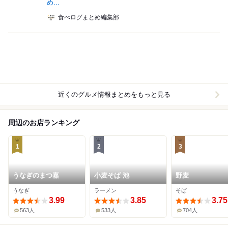
め...
食べログまとめ編集部
近くのグルメ情報まとめをもっと見る
周辺のお店ランキング
1
2
3
うなぎのまつ嘉
小麦そば 池
野麦
うなぎ
ラーメン
そば
3.99
3.85
3.75
563人
533人
704人