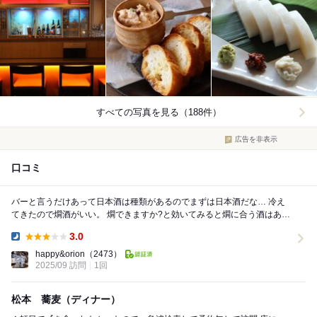
すべての写真を見る（188件）
広告を非表示
口コミ
バーと言うだけあって日本酒は種類があるのでまずは日本酒だな… 冷え
てきたので燗酒がいい。 燗できますか?と効いてみると燗に合う酒はあり
ません、全部冷酒ですだと返される。 でも...
3.0
Dinner:
happy&orion
（2473）
2025/09 訪問
1回
松本 蕎麦（ディナー）