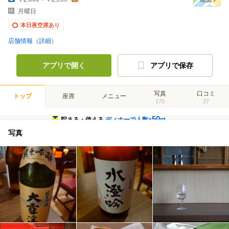
月曜日
本日夜空席あり
店舗情報（詳細）
アプリで開く
アプリで保存
写真
口コミ
トップ
座席
メニュー
170
27
50
貯まる・使える
ディナーで人数×
pt
写真