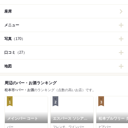
座席
メニュー
写真
（170）
口コミ
（27）
地図
周辺のバー・お酒ランキング
松本市
×
バー・お酒
のランキング（点数の高いお店）です。
1
2
3
メインバー コート
エスパース ソシアル
松本ブルワリー 
ル サロン
プルーム 中町店
バー
フレンチ、ワインバー
ビアバー