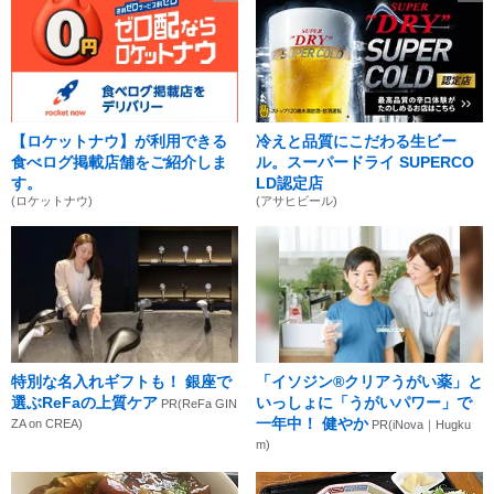
【ロケットナウ】が利用できる
冷えと品質にこだわる生ビー
食べログ掲載店舗をご紹介しま
ル。スーパードライ SUPERCO
す。
LD認定店
(ロケットナウ)
(アサヒビール)
特別な名入れギフトも！ 銀座で
「イソジン®クリアうがい薬」と
選ぶReFaの上質ケア
いっしょに「うがいパワー」で
PR(ReFa GIN
一年中！ 健やか
ZA on CREA)
PR(iNova｜Hugku
m)