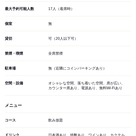
最大予約可能人数
17人（着席時）
個室
無
貸切
可（20人以下可）
禁煙・喫煙
全席禁煙
駐車場
無（近隣にコインパーキングあり）
空間・設備
オシャレな空間、落ち着いた空間、席が広い、
カウンター席あり、電源あり、無料Wi-Fiあり
メニュー
コース
飲み放題
ドリンク
日本酒あり、焼酎あり、ワインあり、カクテル