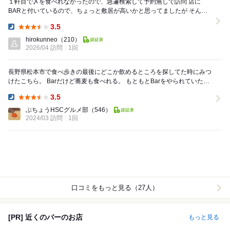
１軒目で〆を食べれなかったので、急遽検索して予約無しで訪問 店に
BARと付いているので、ちょっと敷居が高いかと思ってましたが そんな
ことは無く、綺麗なお店です カウンター４席...
3.5
Dinner:
hirokunneo
（210）
2026/04 訪問
1回
長野県松本市で食べ歩きの最後にどこか飲めるところを探してた時にみつ
けたこちら。 Barだけど蕎麦も食べれる。 もともとBarをやられていた店
主の蕎麦好きがこうじて蕎麦も...
3.5
Dinner:
ぶちょうHSCグルメ部
（546）
2024/03 訪問
1回
口コミをもっと見る（27人）
[PR] 近くのバーのお店
もっと見る