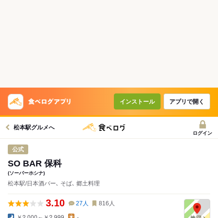
インストール
アプリで開く
松本駅グルメへ
ログイン
公式
SO BAR 保科
(ソーバーホシナ)
松本駅/日本酒バー､ そば､ 郷土料理
3.10
27
人
816
人
￥2,000～￥2,999
-