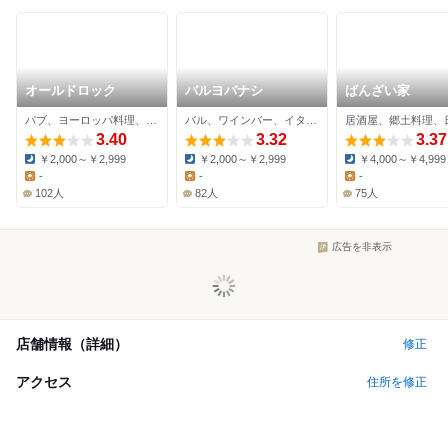
オールドロック
バルヨバナシ
ばんざい家
パブ、ヨーロッパ料理、その他
バル、ワインバー、イタリアン
3.40
3.32
3.37
￥2,000～￥2,999
￥2,000～￥2,999
￥4,000～￥4,999
Dinner:
Dinner:
Dinner:
-
-
-
Lunch:
Lunch:
Lunch:
102人
82人
75人
広告を非表示
店舗情報（詳細）
修正
アクセス
住所を修正