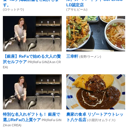
す。
LD認定店
(ロケットナウ)
(アサヒビール)
【銀座】ReFaで始める大人の贅
三幸軒
(長野/ラーメン)
沢セルフケア
PR(ReFa GINZA on CR
EA)
特別な名入れギフトも！ 銀座で
農家の食卓 リゾートアウトレッ
選ぶReFaの上質ケア
ト八ケ岳店
PR(ReFa GIN
(小淵沢/オムライス)
ZA on CREA)