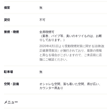
個室
無
貸切
不可
禁煙・喫煙
全席喫煙可
（葉巻、パイプ等、臭いのキツイものは、お断
りしております。）
2020年4月1日より受動喫煙対策に関する法律(改
正健康増進法）が施行されており、最新の情報
と異なる場合がございますので、ご来店前に店
舗にご確認ください。
駐車場
無
空間・設備
オシャレな空間、落ち着いた空間、席が広い、
カウンター席あり
メニュー