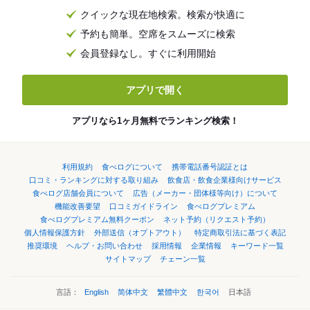
クイックな現在地検索。検索が快適に
予約も簡単。空席をスムーズに検索
会員登録なし。すぐに利用開始
アプリで開く
アプリなら1ヶ月無料でランキング検索！
利用規約
食べログについて
携帯電話番号認証とは
口コミ・ランキングに対する取り組み
飲食店・飲食企業様向けサービス
食べログ店舗会員について
広告（メーカー・団体様等向け）について
機能改善要望
口コミガイドライン
食べログプレミアム
食べログプレミアム無料クーポン
ネット予約（リクエスト予約）
個人情報保護方針
外部送信（オプトアウト）
特定商取引法に基づく表記
推奨環境
ヘルプ・お問い合わせ
採用情報
企業情報
キーワード一覧
サイトマップ
チェーン一覧
言語：
English
简体中文
繁體中文
한국어
日本語