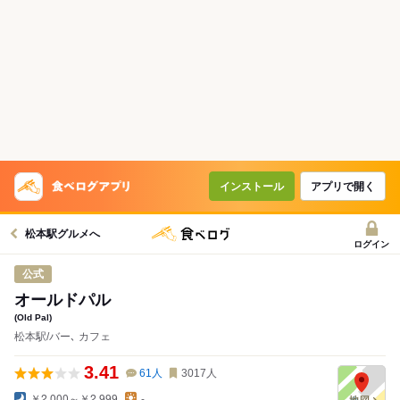
インストール
アプリで開く
松本駅グルメへ
ログイン
公式
オールドパル
(Old Pal)
松本駅/バー､ カフェ
3.41
61
人
3017
人
￥2,000～￥2,999
-