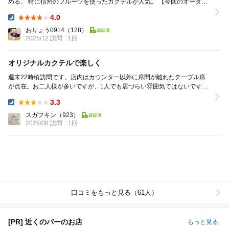
める。 特に信州のフルーツを使ったカクテルが人気。 【今回のオーダ
ー】 ◾️洋梨のカクテル ◾️...
4.0
Dinner:
おりょう0914
（128）
2025/12 訪問
1回
オリジナルカクテルで楽しく
週末22時頃訪問です。店内はカウンター以外に席間が離れたテーブル席
が点在。お二人様が多いですが、1人でも居づらい雰囲気ではないです。
席に座りメニューを見るとフルーツのカクテルがたく...
3.3
Dinner:
スガフキン
（923）
2025/08 訪問
1回
口コミをもっと見る（61人）
[PR] 近くのバーのお店
もっと見る