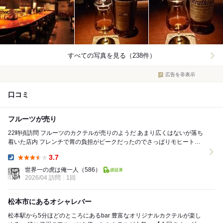
すべての写真を見る（238件）
広告を非表示
口コミ
フルーツが売り
22時頃訪問 フルーツのカクテルが売りのようだ あまり広くはないが落ち
着いた店内 フレンチで胃の負担がピークだったのでさっぱりモヒートを
オーダー 連れはフルーツ系のカクテル...
3.7
Dinner:
世界一の虎は俺一人
（586）
2026/04 訪問
1回
松本市にあるオシャレバー
松本駅から5分ほどのところにあるbar 豊富なオリジナルカクテルが楽し