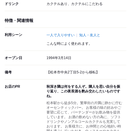
ドリンク
カクテルあり、カクテルにこだわる
特徴・関連情報
利用シーン
一人で入りやすい
知人・友人と
こんな時によく使われます。
オープン日
1994年3月14日
備考
【松本市中央2丁目5-2から移転】
お店のPR
秋深き隣は何をする人ぞ。隣人を思い自分を振
り返り、この夜長酒を酌み交わしたいものです
ね。
松本駅から徒歩5分。繁華街の片隅に静かに佇む
オーセンティックバー。 お客様の味の好みやご
要望に応じて、バーテンダーがお飲み物を提供
しています。 お酒の飲めない方の為に、ソフト
ドリンクやノンアルコールカクテルも充実して
おります。 お客様方に、お仲間との心地好い時