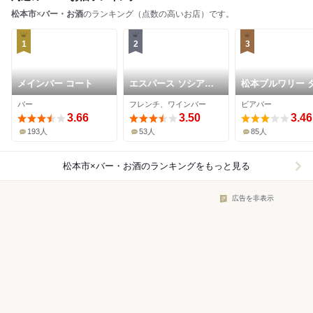
松本市
×
バー・お酒
のランキング（点数の高いお店）です。
1
2
3
メインバー コート
エスパース ソシアル
松本ブルワリー 
ル サロン
プルーム 中町店
バー
フレンチ、ワインバー
ビアバー
3.66
3.50
3.46
193人
53人
85人
松本市×バー・お酒
のランキングをもっと見る
広告を非表示