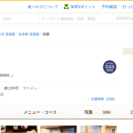
食べログについて
保有Vポイント
予約確認
行っ
本市 居酒屋
松本駅 居酒屋
卯屋
20091
人
郷土料理
ラーメン
曜日
店舗情報（詳細）
メニュー・コース
写真
1916