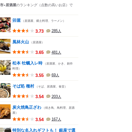
市×居酒屋
のランキング
（点数の高いお店）
で
卯屋
（居酒屋、郷土料理、ラーメン）
3.73
285
人
風林火山
（居酒屋）
3.65
481
人
松本 牡蠣入レ時
（居酒屋、かき、創作
料理）
3.55
69
人
そば処 種村
（そば、居酒屋、食堂）
3.54
203
人
炭火焼鳥正ざわ
（焼き鳥、鳥料理、居酒
屋）
3.54
167
人
特別な名入れギフトも！ 銀座で選