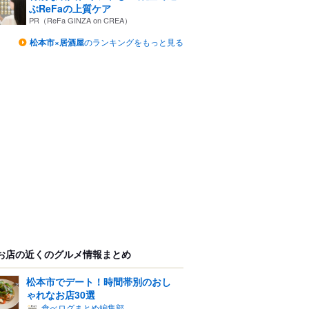
ぶReFaの上質ケア
PR（ReFa GINZA on CREA）
松本市×居酒屋
のランキングをもっと見る
お店の近くのグルメ情報まとめ
松本市でデート！時間帯別のおし
ゃれなお店30選
食べログまとめ編集部