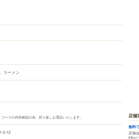
、ラーメン
店舗
、コースの内容確認の為、折り返しお電話いたします。
無料
1-2-12
店舗
PRが