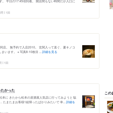
。 平日の17:45頃到着。 開店間もない時間だが入口に
 訪問
1回
同店。 無予約で入店2010。 玄関入って直ぐ、夏キノコ
ます。 ※ 写真8-10枚目 ...
詳細を見る
問
1回
みたかった
この
松本に きたから松本の居酒屋人気店に行ってみようと 駄
 たまたまお客様1組帰ったばかりみたいで 幸...
詳細を