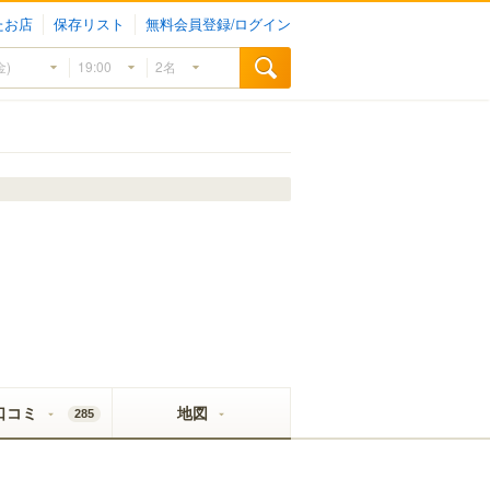
たお店
保存リスト
無料会員登録/ログイン
口コミ
地図
285