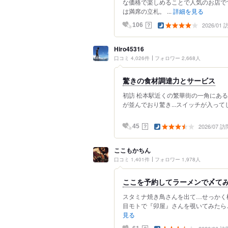
な価格で楽しめることで人気のお店です
は満席の立札。 ...
詳細を見る
2026/01
？
106
Hiro45316
口コミ 4,026件
フォロワー 2,668人
驚きの食材調達力とサービス
初訪 松本駅近くの繁華街の一角にある
が並んでおり驚き...スイッチが入ってしまい
2026/07 訪
？
45
ここもかちん
口コミ 1,401件
フォロワー 1,978人
ここを予約してラーメンで〆て
スタミナ焼き鳥さんを出て…せっかく
目モトで『卯屋』さんを覗いてみたら…
見る