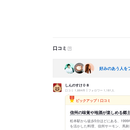
口コミ
？
好みのあう人を
しんのすけ０８
口コミ 1,884件
フォロワー 1,181人
ピックアップ！口コミ
信州の味覚や地酒が楽しめる郷
松本駅から徒歩5分ほどにある、199
を活かした料理、信州サーモン、馬刺