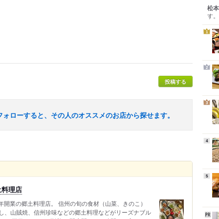
松本
す。
1
2
投稿する
3
フォローすると、その人のオススメのお店から探せます。
4
5
土料理店
9年開業の郷土料理店。 信州の旬の食材（山菜、きのこ）
し、山賊焼、信州珍味などの郷土料理などがリーズナブル