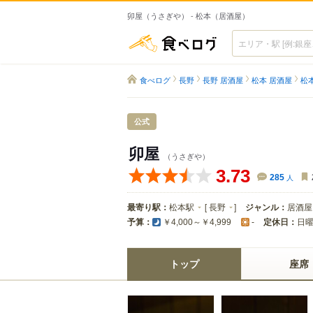
卯屋（うさぎや） - 松本（居酒屋）
食べログ
食べログ
長野
長野 居酒屋
松本 居酒屋
松
公式
卯屋
（うさぎや）
3.73
285
人
最寄り駅：
松本駅
[
長野
]
ジャンル：
居酒屋
予算：
定休日：
日
￥4,000～￥4,999
-
トップ
座席