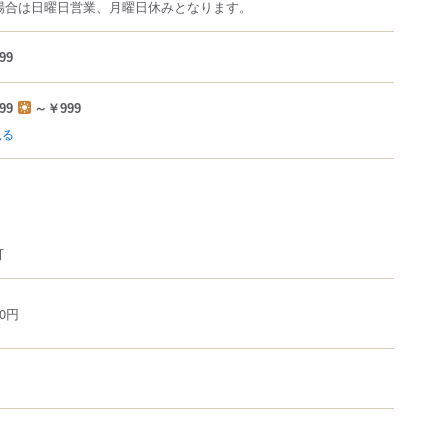
場合は日曜日営業、月曜日休みとなります。
99
99
～￥999
見る
可
0円