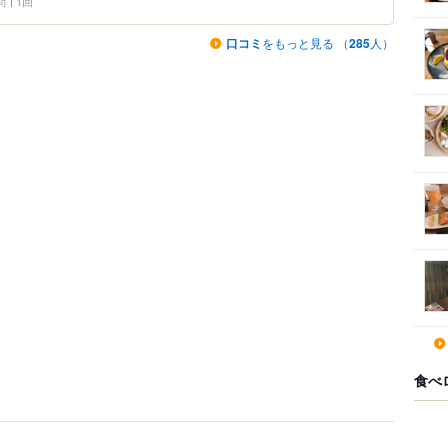
問
1回
口コミ
をもっと見る （
285
人）
食べ