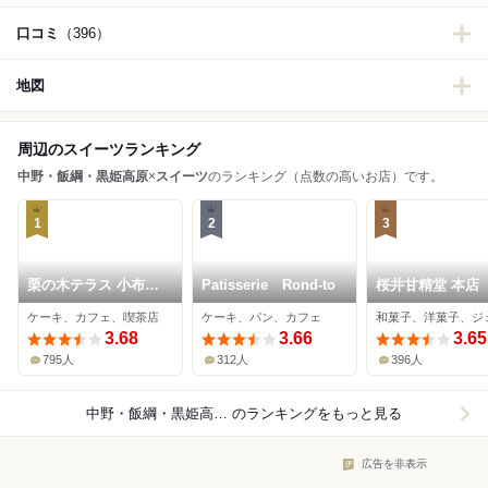
口コミ
（396）
地図
周辺のスイーツランキング
中野・飯綱・黒姫高原
×
スイーツ
のランキング（点数の高いお店）です。
1
2
3
栗の木テラス 小布施
Patisserie Rond-to
桜井甘精堂 本店
店
ケーキ、カフェ、喫茶店
ケーキ、パン、カフェ
3.68
3.66
3.65
795人
312人
396人
中野・飯綱・黒姫高原×スイーツ
のランキングをもっと見る
広告を非表示