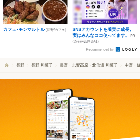
カフェ･モンマルトル
SNSアカウントを着実に成長。
(長野/カフェ)
実はみんなココ使ってます。
PR
(Dreaw合同会社)
Recommended by
長野
長野 和菓子
長野・志賀高原・北信濃 和菓子
中野・