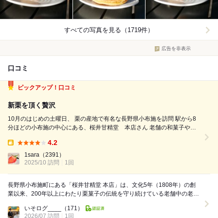
すべての写真を見る（1719件）
広告を非表示
口コミ
ピックアップ！口コミ
新栗を頂く贅沢
10月のはじめの土曜日、 栗の産地で有名な長野県小布施を訪問 駅から8
分ほどの小布施の中心にある、桜井甘精堂 本店さん 老舗の和菓子やさ
んの凛とした佇まいです。 新くりが始まった土曜日は、朝から新栗を求
4.2
めて行列ができています。 購入したのは、 栗最中 賞味期限5日
Takeout:
@249 本日...
1sara
（2391）
2025/10 訪問
1回
長野県小布施町にある「桜井甘精堂 本店」は、文化5年（1808年）の創
業以来、200年以上にわたり栗菓子の伝統を守り続けている老舗中の老舗
です。小布施の観光エリアの中心部に位置し、...
いそログ____
（171）
2026/07 訪問
1回