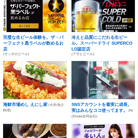
完璧な生ビール体験を。ザ・パ
冷えと品質にこだわる生ビー
ーフェクト黒ラベルが飲めるお
ル。スーパードライ SUPERCO
店
LD認定店
(サッポロビール)
(アサヒビール)
海鮮市場めし えにし家
SNSアカウントを着実に成長。
(今井/魚介
実はみんなココ使ってます。
料理)
PR
(Dreaw合同会社)