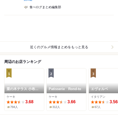
食べログまとめ編集部
近くのグルメ情報まとめをもっと見る
周辺のお店ランキング
1
2
3
栗の木テラス 小布施
Patisserie Rond-to
エヴォルベ
店
ケーキ
ケーキ
イタリアン
3.68
3.66
3.56
794人
312人
67人