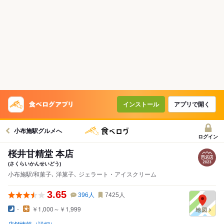
インストール
アプリで開く
小布施駅グルメへ
ログイン
桜井甘精堂 本店
(さくらいかんせいどう)
小布施駅/和菓子､ 洋菓子､ ジェラート・アイスクリーム
3.65
396
人
7425
人
-
￥1,000～￥1,999