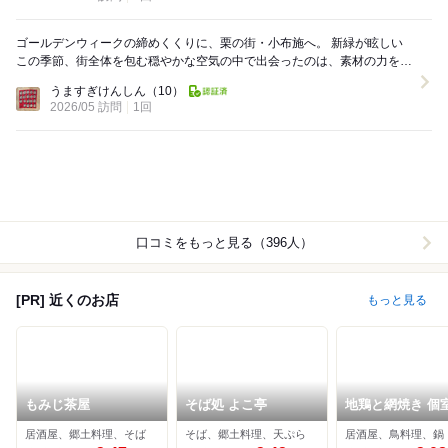
ゴールデンウィークの締めくくりに、栗の街・小布施へ。 新緑が眩しい
この季節、街全体を包む穏やかな空気の中で出会ったのは、素材の力を信
じ抜いた「本物」の栗の味わいでした。 ...
うますぎけんしん
（10）
2026/05 訪問
1回
口コミをもっと見る（396人）
[PR] 近くのお店
もっと見る
もみじ茶屋
そば処 よこ亭
地鶏と網焼き 個
酒屋 鶏匠 長野駅
居酒屋、郷土料理、そば
そば、郷土料理、天ぷら
居酒屋、鳥料理、鍋