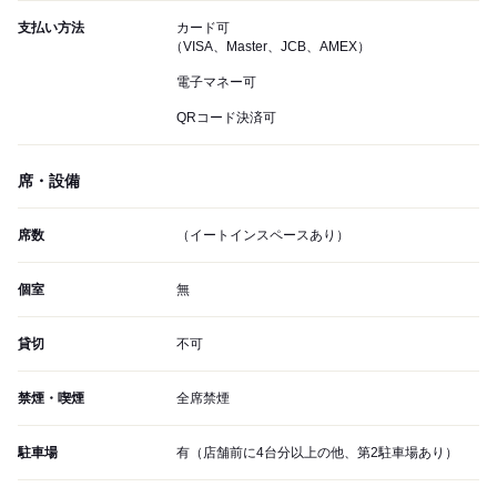
支払い方法
カード可
（VISA、Master、JCB、AMEX）
電子マネー可
QRコード決済可
席・設備
席数
（イートインスペースあり）
個室
無
貸切
不可
禁煙・喫煙
全席禁煙
駐車場
有（店舗前に4台分以上の他、第2駐車場あり）