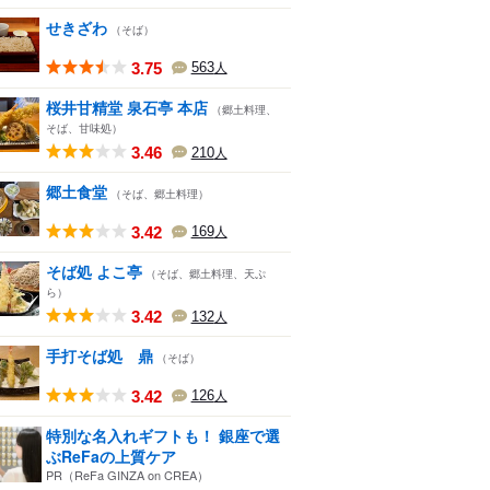
せきざわ
（そば）
3.75
563
人
桜井甘精堂 泉石亭 本店
（郷土料理、
そば、甘味処）
3.46
210
人
郷土食堂
（そば、郷土料理）
3.42
169
人
そば処 よこ亭
（そば、郷土料理、天ぷ
ら）
3.42
132
人
手打そば処 鼎
（そば）
3.42
126
人
特別な名入れギフトも！ 銀座で選
ぶReFaの上質ケア
PR（ReFa GINZA on CREA）