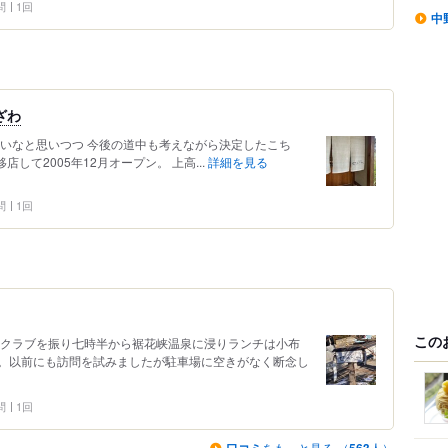
問
1回
中
ざわ
いいなと思いつつ 今後の道中も考えながら決定したこち
店して2005年12月オープン。 上高...
詳細を見る
問
1回
この
フクラブを振り七時半から裾花峡温泉に浸りランチは小布
。以前にも訪問を試みましたが駐車場に空きがなく断念し
問
1回
をもっと見る （
人）