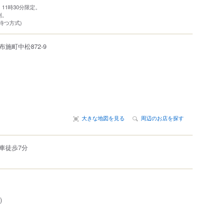
11時30分限定。
制。
待つ方式)
布施町
中松
872-9
大きな地図を見る
周辺のお店を探す
車徒歩7分
)