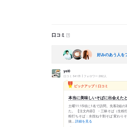
口コミ
？
好みのあう人を
yel0
口コミ 541件
フォロワー 282人
ピックアップ！口コミ
本当に美味しいそばに出会えた
土曜11:15頃に1名で訪問。先客2
た。 【注文内容】 ・三昧そば（生粉打
粉打ちそば：水捏ね十割そば 変わり
抜...
詳細を見る