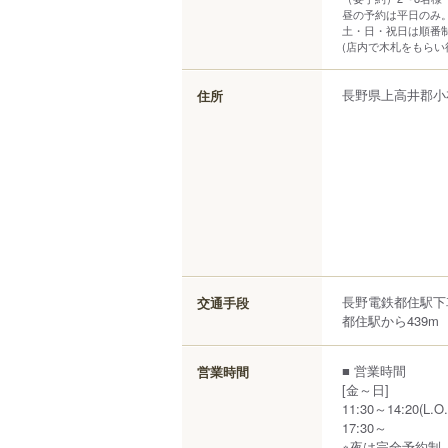
昼の予約は平日のみ。
土・日・祝日は順番
(店内で木札をもらい
長野県
上高井郡小
住所
長野電鉄都住駅下
交通手段
都住駅から439m
■ 営業時間
営業時間
[金～日]
11:30～14:20(L.O.
17:30～
※夜は完全予約制