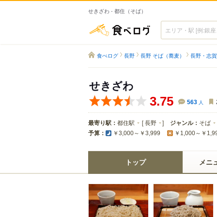
せきざわ - 都住（そば）
食べログ
食べログ
長野
長野 そば（蕎麦）
長野・志賀
せきざわ
3.75
563
人
最寄り駅：
都住駅
[
長野
]
ジャンル：
そば
予算：
￥3,000～￥3,999
￥1,000～￥1,9
トップ
メニ