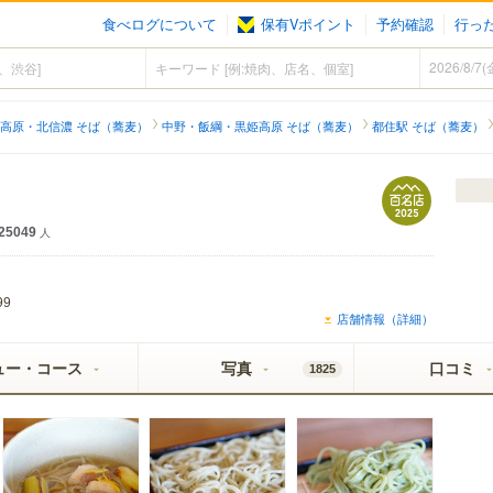
食べログについて
保有Vポイント
予約確認
行っ
高原・北信濃 そば（蕎麦）
中野・飯綱・黒姫高原 そば（蕎麦）
都住駅 そば（蕎麦）
25049
人
99
店舗情報（詳細）
ュー・コース
写真
口コミ
1825