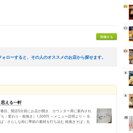
1
2
投稿する
3
フォローすると、その人のオススメのお店から探せます。
4
5
と思える一軒
組の3番目。開店5分前にお店が開き、カウンター席に案内され
ち・変わり・粗挽き）1,500円 ＜メニュー説明より＞ 生
そば：さらしな粉に季節の素材を打ち込む 粗挽きそば：丸