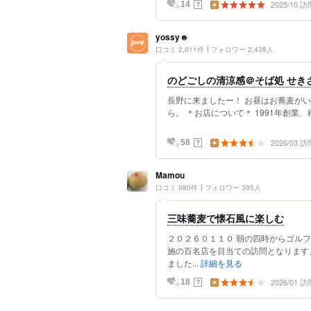
2025/10 訪
？
14
yossy☻
口コミ 2,611件
フォロワー 2,438人
のどごしの清涼感＠そば処 せき
長野に来ましたー！ お昼はお蕎麦が
ら。 ＊お店について＊ 1991年創業、移
2026/03 訪
？
58
Mamou
口コミ 980件
フォロワー 395人
三味蕎麦で懐石風に楽しむ
２０２６０１１０ 朝の四時からゴル
施の百名店を目当ての訪問となります
ました...
詳細を見る
2026/01 訪
？
18