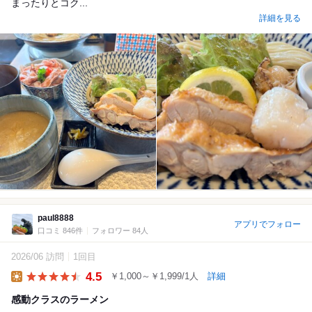
まったりとコク...
詳細を見る
paul8888
アプリでフォロー
口コミ 846件
フォロワー 84人
2026/06 訪問
1回目
4.5
￥1,000～￥1,999/1人
詳細
Lunch
感動クラスのラーメン