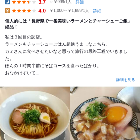
3.7
～￥999/1人
詳細
Dinner
4.0
￥1,000～￥1,999/1人
詳細
Lunch
個人的には「長野県で一番美味いラーメンとチャーシューご飯」
絶品！
私は３回目の訪店。
ラーメンもチャーシューごはん超絶うましなこちら。
カミさんに食べさせたいなと思って旅行の最終工程でいきまし
た。
ほんの１時間半前にそばコースを食べたばかり。
おなかはすいて...
詳細を見る