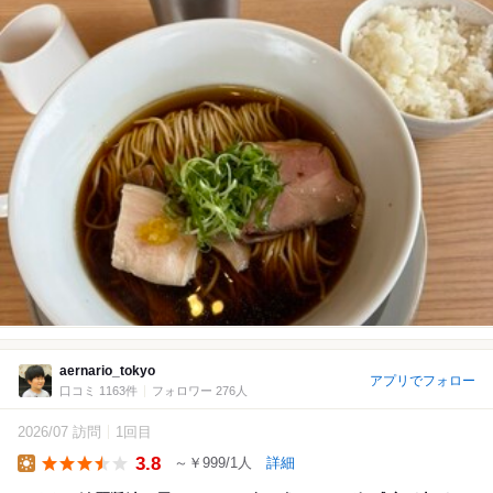
aernario_tokyo
アプリでフォロー
口コミ 1163件
フォロワー 276人
2026/07 訪問
1回目
3.8
～￥999/1人
詳細
Lunch