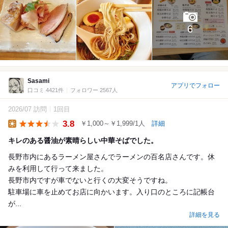
6
Sasami
アプリでフォロー
口コミ 4421件
フォロワー 2567人
2026/07 訪問
1回目
3.8
￥1,000～￥1,999/1人
詳細
Lunch
キレのある醤油が素晴らしい中華そばでした。
長野市内にあるラーメン屋さんでラーメンの百名店さんです。休
みを利用して行って来ました。
長野市内ですが車でないと行くの大変そうですね。
駐車場に車を止めてお店に向かいます。入り口のところに記帳台
が...
詳細を見る