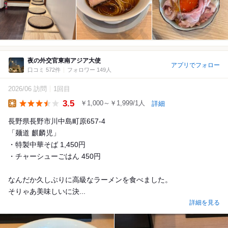
夜の外交官東南アジア大使
アプリでフォロー
口コミ 572件
フォロワー 149人
2026/06 訪問
1回目
3.5
￥1,000～￥1,999/1人
詳細
Lunch
長野県長野市川中島町原657-4
「麺道 麒麟児」
・特製中華そば 1,450円
・チャーシューごはん 450円
なんだか久しぶりに高級なラーメンを食べました。
そりゃあ美味しいに決...
詳細を見る