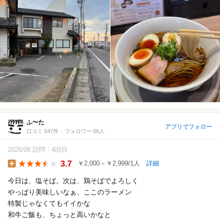
ふ〜た
アプリでフォロー
口コミ 547件
フォロワー 66人
2026/08 訪問
4回目
3.7
￥2,000～￥2,999/1人
詳細
Lunch
今日は、塩そば。次は、鶏そばでよろしく
やっぱり美味しいなぁ、ここのラーメン
特製じゃなくてもイイかな
和牛ご飯も、ちょっと高いかなと