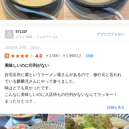
57132f
アプリでフォロー
口コミ 26件
フォロワー 2人
2026/06 訪問
2回目
4.0
￥1,000～￥1,999/1人
詳細
Lunch
美味しいのに行列がない
自宅近所に麗というラーメン屋さんがあるので、修行元と言われ
ている麒麟児さんにやって参りました。
味はとても良かったです。
こんなに美味しいのに入店待ちの行列がないなんてラッキー！
まったりとコク...
詳細を見る