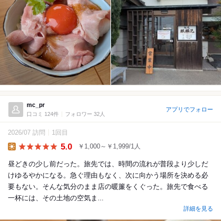
mc_pr
アプリでフォロー
口コミ 124件
フォロワー 32人
2026/07 訪問
1回目
5.0
￥1,000～￥1,999/1人
Lunch
昼どきの少し前だった。旅先では、時間の流れが普段より少しだ
けゆるやかになる。急ぐ理由もなく、次に向かう場所を決める必
要もない。そんな気分のまま店の暖簾をくぐった。旅先で食べる
一杯には、その土地の空気ま...
詳細を見る