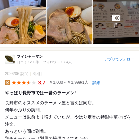
8
フィシャーマン
アプリでフォロー
口コミ 1205件
フォロワー 1594人
2026/06 訪問
3回目
3.7
￥1,000～￥1,999/1人
詳細
Lunch
やっぱり長野市では一番のラーメン!
長野市のオススメのラーメン屋と言えば同店。
何年かぶりの訪問。
メニューは以前より増えていたが、やはり定番の特製中華そばを
注文。
あっという間に到着。
鶏チャーシューは別皿で提供されてきたが、...