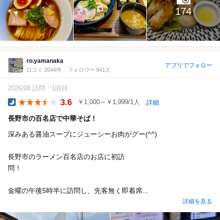
174
ro.yamanaka
アプリでフォロー
口コミ 2044件
フォロワー 641人
2026/08 訪問
1回目
3.6
￥1,000～￥1,999/1人
詳細
Dinner
長野市の百名店で中華そば！
深みある醤油スープにジューシーお肉がグー(^^)
長野市のラーメン百名店のお店に初訪
問！
金曜の午後5時半に訪問し、先客無く即着席...
詳細を見る