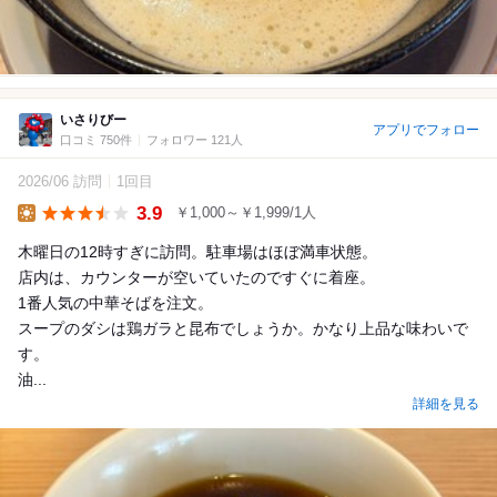
いさりびー
アプリでフォロー
口コミ 750件
フォロワー 121人
2026/06 訪問
1回目
3.9
￥1,000～￥1,999/1人
Lunch
木曜日の12時すぎに訪問。駐車場はほぼ満車状態。
店内は、カウンターが空いていたのですぐに着座。
1番人気の中華そばを注文。
スープのダシは鶏ガラと昆布でしょうか。かなり上品な味わいで
す。
油...
詳細を見る