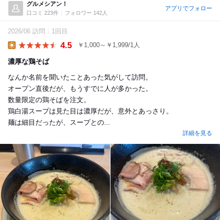
グルメシアン！
アプリでフォロー
口コミ 223件
フォロワー 142人
2026/06 訪問
1回目
4.5
￥1,000～￥1,999/1人
Lunch
濃厚な鶏そば
なんか名前を聞いたことあった気がして訪問。
オープン直後だが、もうすでに人が多かった。
数量限定の鶏そばを注文。
鶏白湯スープは見た目は濃厚だが、意外とあっさり。
麺は細目だったが、スープとの...
詳細を見る