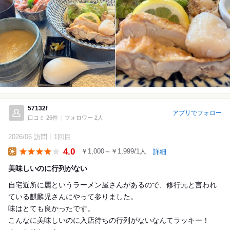
57132f
アプリでフォロー
口コミ 26件
フォロワー 2人
2026/06 訪問
1回目
4.0
￥1,000～￥1,999/1人
詳細
Lunch
美味しいのに行列がない
自宅近所に麗というラーメン屋さんがあるので、修行元と言われ
ている麒麟児さんにやって参りました。
味はとても良かったです。
こんなに美味しいのに入店待ちの行列がないなんてラッキー！