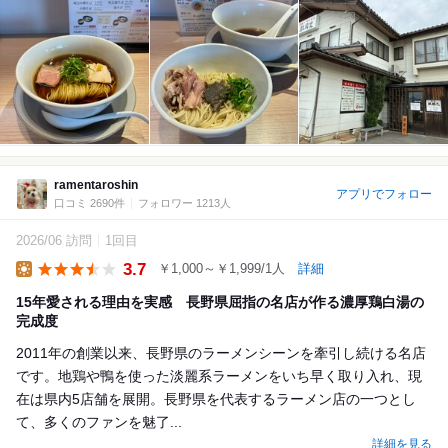
ramentaroshin
アプリでフォロー
口コミ 2690件
フォロワー 1213人
2026/06 訪問
1回目
3.7
￥1,000～￥1,999/1人
詳細
Lunch
15年愛される理由を実感 長野県屈指の名店が作る濃厚鶏白湯の
完成度
2011年の創業以来、長野県のラーメンシーンを牽引し続ける名店
です。地鶏や鴨を使った淡麗系ラーメンをいち早く取り入れ、現
在は県内5店舗を展開。長野県を代表するラーメン店の一つとし
て、多くのファンを魅了...
詳細を見る