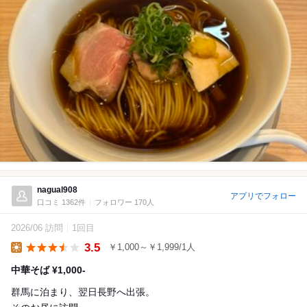
nagual908
アプリでフォロー
口コミ 1362件
フォロワー 170人
2026/06 訪問
1回目
3.5
￥1,000～￥1,999/1人
Lunch
中華そば ¥1,000-
群馬に泊まり、翌日長野へ出張。