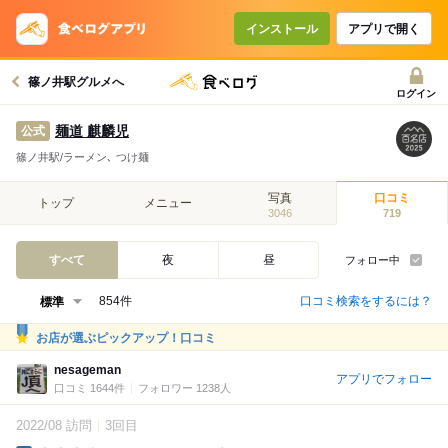
インストール
アプリで開く
篠ノ井駅グルメへ
ログイン
麺道 麒麟児
公式
篠ノ井駅/ラーメン､ つけ麺
写真
口コミ
トップ
メニュー
3046
719
すべて
夜
昼
フォロー中
口コミ検索をするには？
854件
お店が選ぶピックアップ！口コミ
nesageman
アプリでフォロー
口コミ 1644件
フォロワー 1238人
2022/08 訪問
3回目