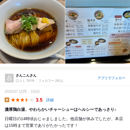
さんこんさん
アプリでフォロー
口コミ 797件
フォロワー 202人
2026/07 訪問
1回目
3.5
詳細
Lunch
濃厚鶏白湯、やわらかいチャーシューはヘルシーであっさり♪
日曜日の14時頃おじゃましました。他店舗が休みでしたが、本店
は15時まで営業でありがたかったです！