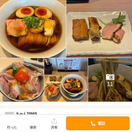
11
ちゃん70669
アプリでフォロー
口コミ 287件
フォロワー 17人
電話
行った
保存
共有
2026/05 訪問
1回目