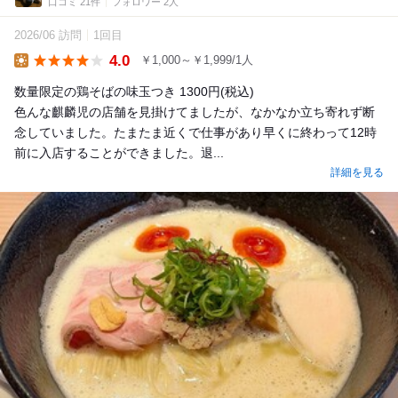
口コミ 21件
フォロワー 2人
2026/06 訪問
1回目
4.0
￥1,000～￥1,999/1人
Lunch
数量限定の鶏そばの味玉つき 1300円(税込)
色んな麒麟児の店舗を見掛けてましたが、なかなか立ち寄れず断
念していました。たまたま近くで仕事があり早くに終わって12時
前に入店することができました。退...
詳細を見る