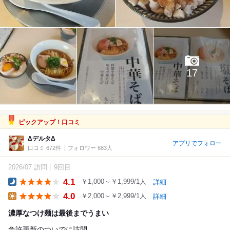
17
ピックアップ！口コミ
ΔデルタΔ
アプリでフォロー
口コミ 672件
フォロワー 683人
2026/07 訪問
9回目
4.1
￥1,000～￥1,999/1人
詳細
Dinner
4.0
￥2,000～￥2,999/1人
詳細
Lunch
濃厚なつけ麺は最後までうまい
免許更新のついでに訪問。