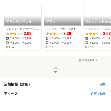
アマンダンスカイ
フフレ
Ristorante Narva
フレンチ、ビアガーデン、スイーツ
フレンチ、洋食、洋菓子
イタリアン、パスタ
3.08
3.36
3.08
￥5,000～￥5,999
￥3,000～￥3,999
￥10,000～￥14,9
Dinner:
Dinner:
Dinner:
￥2,000～￥2,999
￥2,000～￥2,999
￥6,000～￥7,999
Lunch:
Lunch:
Lunch:
17人
75人
17人
広告を非表示
店舗情報（詳細）
編集
アクセス
住所を編集