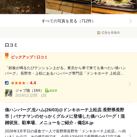
すべての写真を見る（712件）
広告を非表示
口コミ
ピックアップ！口コミ
「鉄板が鳴るたびテンション上がる。東京から車で来ても食べたい俵ハン
バーグ」 長野市・上松にあるハンバーグ専門店「ドンキホーテ 上松店」
どうしてもここの俵ハンバーグが食べたくて、よく東京から車で向かう
4.4
お店は県道沿いにあって駐車場もあり、車でのアクセスもスムーズ 到着
Dinner:
したのはお昼すぎ...
ジャブ猫
（164）
2024/12 訪問
1回
俵ハンバーグ,生ハム(26/03)@ドンキホーテ上松店.長野県長野
市｜バナナマンのせっかくグルメに登場した俵ハンバーグ！混
雑状況、駐車場、メニューをご紹介 - 備忘6.jp
2026年3月平日の昼食で一人で長野県長野市「ドンキホーテ上松店」へ伺
いましたので、その備忘録です。 今回は3泊4日で長野県の全12店で食道