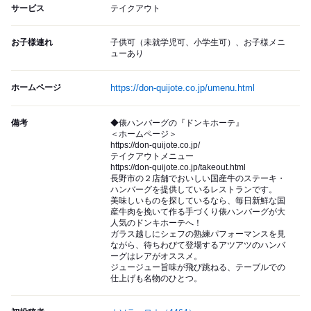
サービス
テイクアウト
お子様連れ
子供可（未就学児可、小学生可）、お子様メニ
ューあり
ホームページ
https://don-quijote.co.jp/umenu.html
備考
◆俵ハンバーグの『ドンキホーテ』
＜ホームページ＞
https://don-quijote.co.jp/
テイクアウトメニュー
https://don-quijote.co.jp/takeout.html
長野市の２店舗でおいしい国産牛のステーキ・
ハンバーグを提供しているレストランです。
美味しいものを探しているなら、毎日新鮮な国
産牛肉を挽いて作る手づくり俵ハンバーグが大
人気のドンキホーテへ！
ガラス越しにシェフの熟練パフォーマンスを見
ながら、待ちわびて登場するアツアツのハンバ
ーグはレアがオススメ。
ジュージュー旨味が飛び跳ねる、テーブルでの
仕上げも名物のひとつ。