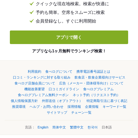
クイックな現在地検索。検索が快適に
予約も簡単。空席をスムーズに検索
会員登録なし。すぐに利用開始
アプリで開く
アプリなら1ヶ月無料でランキング検索！
利用規約
食べログについて
携帯電話番号認証とは
口コミ・ランキングに対する取り組み
飲食店・飲食企業様向けサービス
食べログ店舗会員について
広告（メーカー・団体様等向け）について
機能改善要望
口コミガイドライン
食べログプレミアム
食べログプレミアム無料クーポン
ネット予約（リクエスト予約）
個人情報保護方針
外部送信（オプトアウト）
特定商取引法に基づく表記
推奨環境
ヘルプ・お問い合わせ
採用情報
企業情報
キーワード一覧
サイトマップ
チェーン一覧
言語：
English
简体中文
繁體中文
한국어
日本語