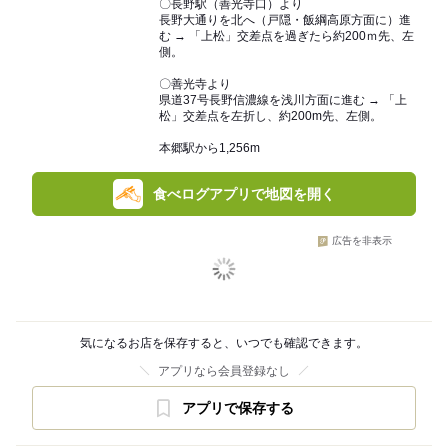
〇長野駅（善光寺口）より
長野大通りを北へ（戸隠・飯綱高原方面に）進
む → 「上松」交差点を過ぎたら約200ｍ先、左
側。
〇善光寺より
県道37号長野信濃線を浅川方面に進む → 「上
松」交差点を左折し、約200m先、左側。
本郷駅から1,256m
食べログアプリで地図を開く
広告を非表示
気になるお店を保存すると、いつでも確認できます。
アプリなら会員登録なし
アプリで保存する