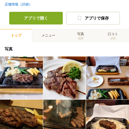
店舗情報（詳細）
アプリで開く
アプリで保存
写真
口コミ
トップ
メニュー
628
143
写真