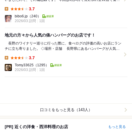
楽をしようと伺った際の2店目です。ほと...
3.7
Lunch:
bibo6.jp
（240）
2026/03 訪問
1回
地元の方々から人気の俵ハンバーグのお店です！
長野のワイナリー巡りに行った際に、食べログの評価の高いお店にラン
チに立ち寄りました。 ◇場所・店舗 長野県にあるハンバーグが人気の
お店、ドンキホーテ。落ち着いた雰囲気の...
3.7
Lunch:
Tomy33625
（1295）
2026/03 訪問
1回
口コミをもっと見る（143人）
[PR] 近くの洋食・西洋料理のお店
もっと見る