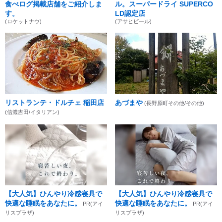
食べログ掲載店舗をご紹介しま
ル。スーパードライ SUPERCO
す。
LD認定店
(ロケットナウ)
(アサヒビール)
リストランテ・ドルチェ 稲田店
あづまや
(長野原町その他/その他)
(信濃吉田/イタリアン)
【大人気】ひんやり冷感寝具で
【大人気】ひんやり冷感寝具で
快適な睡眠をあなたに。
快適な睡眠をあなたに。
PR(アイ
PR(アイ
リスプラザ)
リスプラザ)