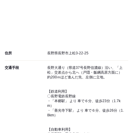
住所
長野県長野市上松3-22-25
交通手段
長野大通り（県道37号長野信濃線）沿い、「上
松」交差点から北へ（戸隠・飯綱高原方面に）
約200ｍほど進んだ先、左側に立地。
【鉄道利用】
〇長野電鉄長野線
・「本郷駅」 より 車で６分、徒歩23分（1.7k
m）
・「善光寺下駅」 より 車で６分、徒歩26分（1.
8km）
【自動車利用】