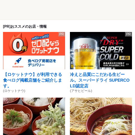
[PR]おススメのお店・情報
PR
PR
【ロケットナウ】が利用できる
冷えと品質にこだわる生ビー
食べログ掲載店舗をご紹介しま
ル。スーパードライ SUPERCO
す。
LD認定店
(ロケットナウ)
(アサヒビール)