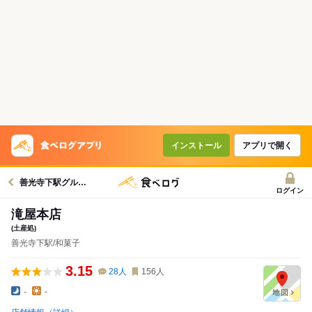
インストール
アプリで開く
善光寺下駅グルメへ
ログイン
滝屋本店
(土産処)
善光寺下駅/和菓子
3.15
28
人
156
人
-
-