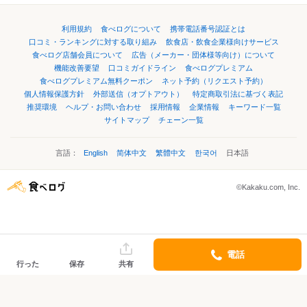
利用規約
食べログについて
携帯電話番号認証とは
口コミ・ランキングに対する取り組み
飲食店・飲食企業様向けサービス
食べログ店舗会員について
広告（メーカー・団体様等向け）について
機能改善要望
口コミガイドライン
食べログプレミアム
食べログプレミアム無料クーポン
ネット予約（リクエスト予約）
個人情報保護方針
外部送信（オプトアウト）
特定商取引法に基づく表記
推奨環境
ヘルプ・お問い合わせ
採用情報
企業情報
キーワード一覧
サイトマップ
チェーン一覧
言語：
English
简体中文
繁體中文
한국어
日本語
©Kakaku.com, Inc.
電話
行った
保存
共有