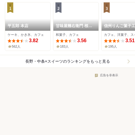
1
2
3
平五郎 本店
甘味屋幾右衛門 桜井
信州りんご菓子
甘精堂 MIDORI長野店
BENI-BENI
ケーキ、かき氷、カフェ
和菓子、カフェ
カフェ、洋菓子、ス
3.82
3.56
3.51
562人
183人
195人
長野・中条×スイーツ
のランキングをもっと見る
広告を非表示