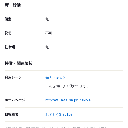
席・設備
個室
無
貸切
不可
駐車場
無
特徴・関連情報
利用シーン
知人・友人と
こんな時によく使われます。
ホームページ
http://w1.avis.ne.jp/~takiya/
初投稿者
おすもう3
（519）