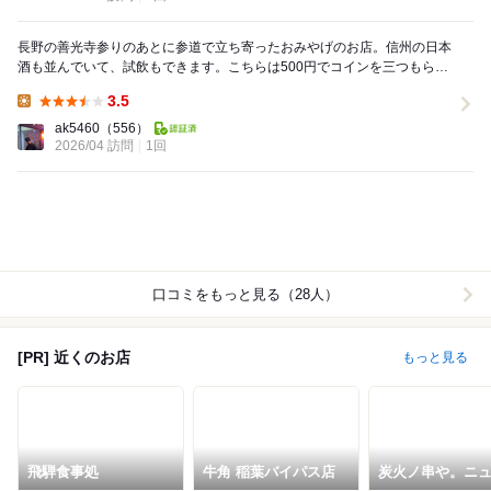
長野の善光寺参りのあとに参道で立ち寄ったおみやげのお店。信州の日本
酒も並んでいて、試飲もできます。こちらは500円でコインを三つもらっ
てセルフで注ぐタイプの試飲です。 純米大吟醸...
3.5
Lunch:
ak5460
（556）
2026/04 訪問
1回
口コミをもっと見る（28人）
[PR] 近くのお店
もっと見る
飛騨食事処
牛角 稲葉バイパス店
炭火ノ串や。ニ
カタスタイル 長