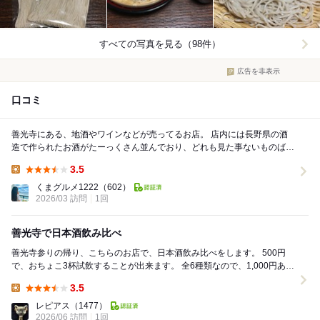
すべての写真を見る（98件）
広告を非表示
口コミ
善光寺にある、地酒やワインなどが売ってるお店。 店内には長野県の酒
造で作られたお酒がたーっくさん並んでおり、どれも見た事ないものばか
り。 店内奥には、500円で1杯、ワ...
3.5
Lunch:
くまグルメ1222
（602）
2026/03 訪問
1回
善光寺で日本酒飲み比べ
善光寺参りの帰り、こちらのお店で、日本酒飲み比べをします。 500円
で、おちょこ3杯試飲することが出来ます。 全6種類なので、1,000円あれ
ば、全種類飲むことが出来ますが...
3.5
Lunch:
レピアス
（1477）
2026/06 訪問
1回