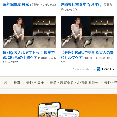
徳善院蕎麦 極意
戸隠奥社前食堂 なおすけ
(長野市その他/そば)
(長野市
その他/そば)
特別な名入れギフトも！ 銀座で
【銀座】ReFaで始める大人の贅
選ぶReFaの上質ケア
沢セルフケア
PR(ReFa GIN
PR(ReFa GINZA on CR
ZA on CREA)
EA)
Recommended by
長野
長野 和菓子
長野・志賀高原・北信濃 和菓子
長野・中