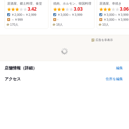
居酒屋、郷土料理、食堂
焼肉、ホルモン、韓国料理
居酒屋、串焼き
前店
3.42
3.03
3.06
￥2,000～￥2,999
￥3,000～￥3,999
￥3,000～￥3,999
Dinner:
Dinner:
Dinner:
～￥999
-
￥3,000～￥3,999
Lunch:
Lunch:
Lunch:
170人
18人
10人
広告を非表示
店舗情報（詳細）
編集
アクセス
住所を編集