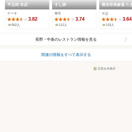
平五郎 本店
すし崇
善光寺表参道 た
ケーキ
寿司
そば
3.82
3.74
3.64
562人
112人
133人
長野・中条
のレストラン情報を見る
関連の情報をすべて表示する
広告を非表示