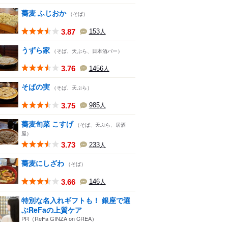
蕎麦 ふじおか
（そば）
3.87
153
人
うずら家
（そば、天ぷら、日本酒バー）
3.76
1456
人
そばの実
（そば、天ぷら）
3.75
985
人
蕎麦旬菜 こすげ
（そば、天ぷら、居酒
屋）
3.73
233
人
蕎麦にしざわ
（そば）
3.66
146
人
特別な名入れギフトも！ 銀座で選
ぶReFaの上質ケア
PR（ReFa GINZA on CREA）