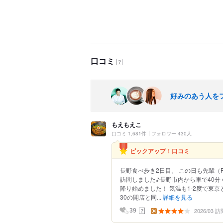
口コミ
？
好みのあう人を
もえもえこ
口コミ 1,681件
フォロワー 430人
ピックアップ！口コミ
長野食べ歩き2日目。 この日も先輩（P
訪問しました♪長野市内から車で40
降り始めました！ 気温も1-2度で東
30の開店と同...
詳細を見る
2026/03 訪
？
39