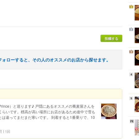
1
2
投稿する
3
フォローすると、その人のオススメのお店から探せます。
4
5
rince）と巡ります♪ 戸隠にあるオススメの蕎麦屋さんを
分くらいです。標高が高い場所にお店があるため途中で雪も
京とは違ってまだまだ寒いです。 到着すると1番乗りで、10
問
1回