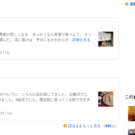
長
蕎麦が恋しくなる。 せっかくなら本場で食べよう。 そう
んだ。 店に着けば、平日にもかかわらず...
詳細を見る
問
1回
そのついでに、こちらの店計画してました。 記帳式でし
この
けました。4組目でした。開店前に戻ってくる形で大丈夫
 訪問
1回
口コミ
をもっと見る （
985
人）