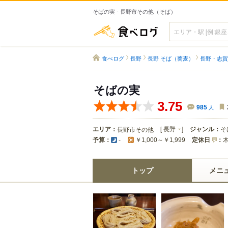
そばの実 - 長野市その他（そば）
食べログ
食べログ
長野
長野 そば（蕎麦）
長野・志賀
そばの実
3.75
985
人
エリア：
[
長野
]
ジャンル：
そ
長野市その他
予算：
定休日
：
-
￥1,000～￥1,999
トップ
メニ