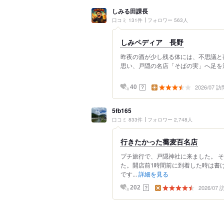
しみる田課長
口コミ 131件
フォロワー 563人
しみペディア 長野
昨夜の酒が少し残る体には、不思議と
思い、戸隠の名店「そばの実」へ足を運
2026/07 訪
？
40
5fb165
口コミ 833件
フォロワー 2,748人
行きたかった蕎麦百名店
プチ旅行で、戸隠神社に来ました。 
た。開店前1時間前に到着した時は書
です...
詳細を見る
2026/07
？
202