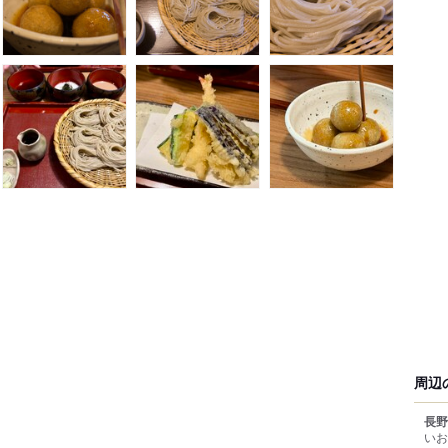
周辺
長野
いお