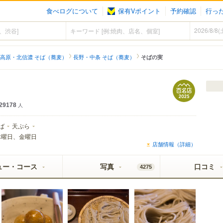
食べログについて
保有Vポイント
予約確認
行っ
高原・北信濃 そば（蕎麦）
長野・中条 そば（蕎麦）
そばの実
29178
人
ば
天ぷら
木曜日、金曜日
店舗情報（詳細）
ュー・コース
写真
口コミ
4275