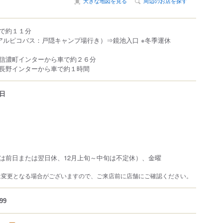
大きな地図を見る
周辺のお店を探す
で約１１分
（アルピコバス：戸隠キャンプ場行き）⇒鏡池入口 ※冬季運休
信濃町インターから車で約２６分
長野インターから車で約１時間
日
は前日または翌日休、12月上旬～中旬は不定休）、金曜
は変更となる場合がございますので、ご来店前に店舗にご確認ください。
99