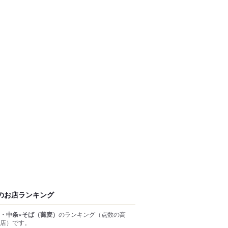
のお店ランキング
・中条×そば（蕎麦）
のランキング
（点数の高
店）
です。