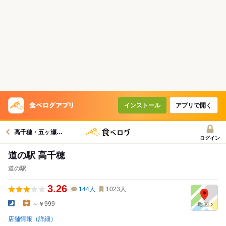
インストール
アプリで開く
高千穂・五ヶ瀬・日之影グルメへ
ログイン
道の駅 高千穂
道の駅
3.26
144
人
1023
人
-
～￥999
店舗情報（詳細）