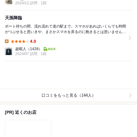
2024/12 訪問
1回
天孫降臨
ボート待ちの間、流れ流れて道の駅まで。スマホがあればいくらでも時間
がつぶせると思いきや、まさかスマホを弄るのに飽きるとは思いませんで
した。場所が場所なので、ファーストフードや喫茶店...
4.0
Lunch:
超暇人
（1428）
2024/07 訪問
1回
口コミをもっと見る（144人）
[PR] 近くのお店