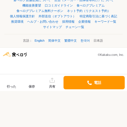
食べログ店舗会員について
広告（メーカー・団体様等向け）について
機能改善要望
口コミガイドライン
食べログプレミアム
食べログプレミアム無料クーポン
ネット予約（リクエスト予約）
個人情報保護方針
外部送信（オプトアウト）
特定商取引法に基づく表記
推奨環境
ヘルプ・お問い合わせ
採用情報
企業情報
キーワード一覧
サイトマップ
チェーン一覧
言語：
English
简体中文
繁體中文
한국어
日本語
©Kakaku.com, Inc.
電話
行った
保存
共有