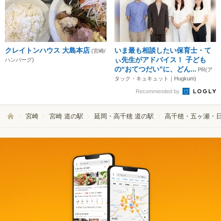
クレイトンハウス 大島本店
いま最も相談したい保育士・て
(宮崎/
ぃ先生がアドバイス！ 子ども
ハンバーグ)
の“おてつだい”に、どん...
PR(ア
タック・キュキュット｜Hugkum)
Recommended by
宮崎
宮崎 道の駅
延岡・高千穂 道の駅
高千穂・五ヶ瀬・日