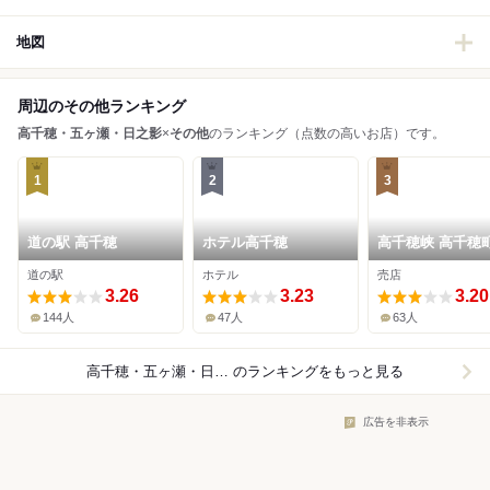
地図
周辺のその他ランキング
高千穂・五ヶ瀬・日之影
×
その他
のランキング（点数の高いお店）です。
1
2
3
道の駅 高千穂
ホテル高千穂
高千穂峡 高千穂
光協会直営売店
道の駅
ホテル
売店
3.26
3.23
3.20
144人
47人
63人
高千穂・五ヶ瀬・日之影×その他
のランキングをもっと見る
広告を非表示