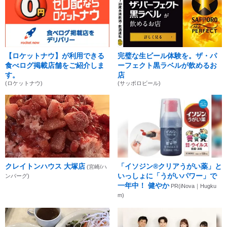
【ロケットナウ】が利用できる
完璧な生ビール体験を。ザ・パ
食べログ掲載店舗をご紹介しま
ーフェクト黒ラベルが飲めるお
す。
店
(ロケットナウ)
(サッポロビール)
クレイトンハウス 大塚店
「イソジン®クリアうがい薬」と
(宮崎/ハ
いっしょに「うがいパワー」で
ンバーグ)
一年中！ 健やか
PR(iNova｜Hugku
m)