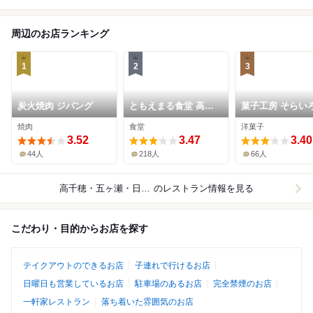
周辺のお店ランキング
1
2
3
炭火焼肉 ジパング
ともえまる食堂 高千
菓子工房 そらい
穂
焼肉
食堂
洋菓子
3.52
3.47
3.40
44人
218人
66人
高千穂・五ヶ瀬・日之影
のレストラン情報を見る
こだわり・目的からお店を探す
テイクアウトのできるお店
子連れで行けるお店
日曜日も営業しているお店
駐車場のあるお店
完全禁煙のお店
一軒家レストラン
落ち着いた雰囲気のお店