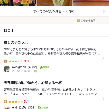
すべての写真を見る（587件）
広告を非表示
口コミ
推しの子コラボ
阿蘇くまもと空港から車で約1時間20分ほどの道の駅 高千穂は神話と伝
説の町・高千穂の中心に位置し、神都高千穂大橋や高千穂峡が一望でき
る。国道218号線沿いにあり、神楽面をモチーフに...
3.3
Lunch:
axis green
（4882）
2025/03 訪問
1回
天孫降臨の地で味わう、心温まる一杯
宮崎県西臼杵郡高千穂町の「道の駅 高千穂」に併設されたレストラン
で、「肉みそうどん」（1,000円）をいただきました。 このレストラン
は、地元の食材を活かした手作りの料理を提供し...
3.4
Lunch:
eiki_1115s
（308）