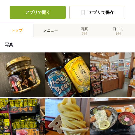
アプリで開く
アプリで保存
写真
口コミ
トップ
メニュー
394
144
写真