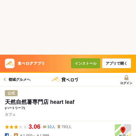
インストール
アプリで開く
都城グルメへ
ログイン
公式
天然自然薯専門店 heart leaf
(ハートリーフ)
カフェ
3.06
10
人
783
人
-
￥1,000～￥1,999