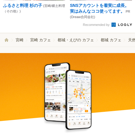
ふるさと料理 杉の子
SNSアカウントを着実に成長。
(宮崎/郷土料理
実はみんなココ使ってます。
（その他）)
PR
(Dreaw合同会社)
Recommended by
宮崎
宮崎 カフェ
都城・えびの カフェ
都城 カフェ
天然