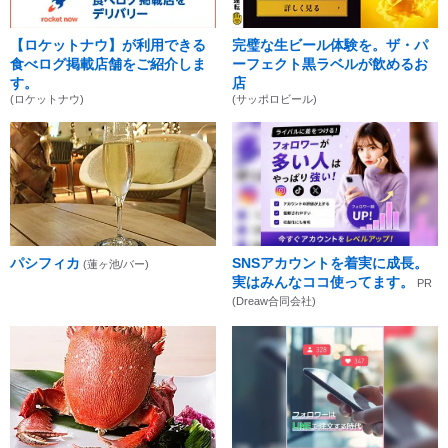
【ロケットナウ】が利用できる
完璧な生ビール体験を。ザ・パ
食べログ掲載店舗をご紹介しま
ーフェクト黒ラベルが飲めるお
す。
店
(ロケットナウ)
(サッポロビール)
パシフィカ
SNSアカウントを着実に成長。
(蓮ヶ池/バー)
実はみんなココ使ってます。
PR
(Dreaw合同会社)