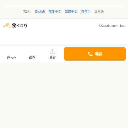
言語：
English
简体中文
繁體中文
한국어
日本語
©Kakaku.com, Inc.
電話
行った
保存
共有