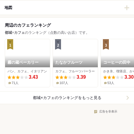
地図
周辺のカフェランキング
都城
×
カフェ
のランキング（点数の高いお店）です。
1
2
3
霧の蔵ベーカリー
たなかフルーツ
コーヒーの田中
パン、カフェ、イタリアン
カフェ、フルーツパーラー
かき氷、喫茶店、か
3.43
3.39
3.30
71人
107人
53人
都城×カフェ
のランキングをもっと見る
広告を非表示