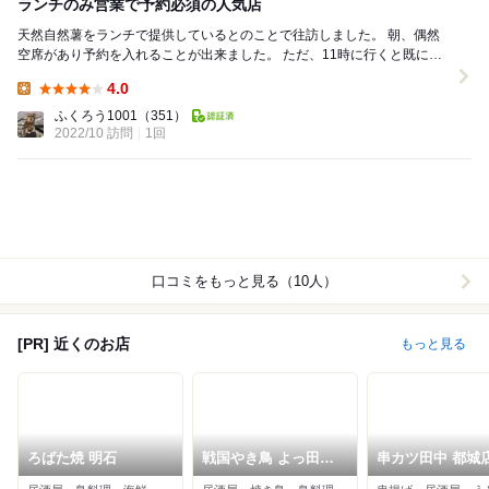
ランチのみ営業で予約必須の人気店
天然自然薯をランチで提供しているとのことで往訪しました。 朝、偶然
空席があり予約を入れることが出来ました。 ただ、11時に行くと既に満
席です。予約必須のお店です。 メニュ...
4.0
Lunch:
ふくろう1001
（351）
2022/10 訪問
1回
口コミをもっと見る（10人）
[PR] 近くのお店
もっと見る
ろばた焼 明石
戦国やき鳥 よっ田や
串カツ田中 都城
栄町店