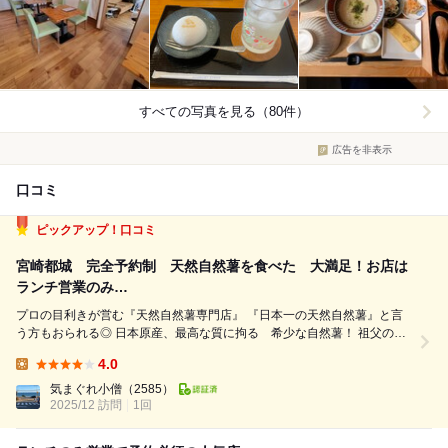
すべての写真を見る（80件）
広告を非表示
口コミ
ピックアップ！口コミ
宮崎都城 完全予約制 天然自然薯を食べた 大満足！お店は
ランチ営業のみ…
プロの目利きが営む『天然自然薯専門店』 『日本一の天然自然薯』と言
う方もおられる◎ 日本原産、最高な質に拘る 希少な自然薯！ 祖父の代
から天然自然薯仲買3代目の店主さん 毎日、山から掘り出した自然薯が約
4.0
100本前後 鹿児島県の銘菓『かるかん』の原料として出荷 しています
Lunch:
が…その中から...
気まぐれ小僧
（2585）
2025/12 訪問
1回