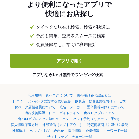
より便利になったアプリで
快適にお店探し
クイックな現在地検索。検索が快適に
予約も簡単。空席をスムーズに検索
会員登録なし。すぐに利用開始
アプリで開く
アプリなら1ヶ月無料でランキング検索！
利用規約
食べログについて
携帯電話番号認証とは
口コミ・ランキングに対する取り組み
飲食店・飲食企業様向けサービス
食べログ店舗会員について
広告（メーカー・団体様等向け）について
機能改善要望
口コミガイドライン
食べログプレミアム
食べログプレミアム無料クーポン
ネット予約（リクエスト予約）
個人情報保護方針
外部送信（オプトアウト）
特定商取引法に基づく表記
推奨環境
ヘルプ・お問い合わせ
採用情報
企業情報
キーワード一覧
サイトマップ
チェーン一覧