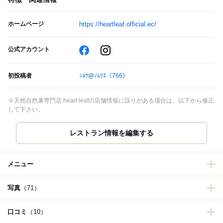
ホームページ
https://heartleaf.official.ec/
公式アカウント
初投稿者
ｼｮｳ@ﾉﾑﾘｴ
（766）
※天然自然薯専門店 heart leafの店舗情報に誤りがある場合は、以下から修正
して下さい。
レストラン情報を編集する
メニュー
写真
（71）
口コミ
（10）