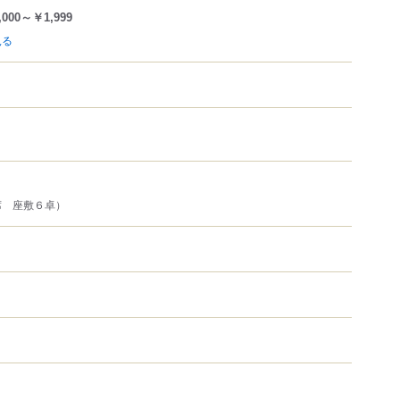
,000～￥1,999
見る
席 座敷６卓）