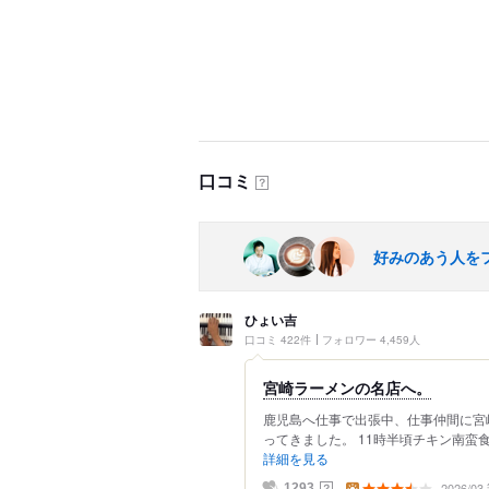
口コミ
？
好みのあう人を
ひょい吉
口コミ 422件
フォロワー 4,459人
宮崎ラーメンの名店へ。
鹿児島へ仕事で出張中、仕事仲間に宮
ってきました。 11時半頃チキン南蛮食
詳細を見る
2026/0
？
1293