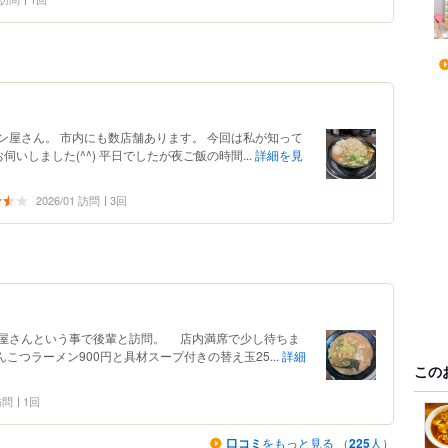
ン屋さん。 市内にも数店舗あります。 今回は私が知って
いしました(^^) 平日でしたが夜ご飯の時間...
詳細を見
2026/01 訪問
3回
屋さんという事で後輩と訪問。 店内満席で少し待ちま
こつラーメン900円と具材スープ付きの替え玉25...
詳細
この
 訪問
1回
口コミ
をもっと見る （
225
人）