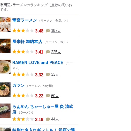
市周辺×ラーメン
のランキング
（点数の高いお
です。
竜宮ラーメン
（ラーメン、食堂、丼）
3.48
197
人
風来軒 加納本店
（ラーメン、餃子）
3.41
225
人
RAMEN LOVE and PEACE
（ラー
メン）
3.32
33
人
ガツン
（ラーメン、つけ麺）
3.22
60
人
らぁめん ちゃーしゅー屋 炎 清武
店
（ラーメン）
3.19
44
人
特別な名入れギフトも！ 銀座で選