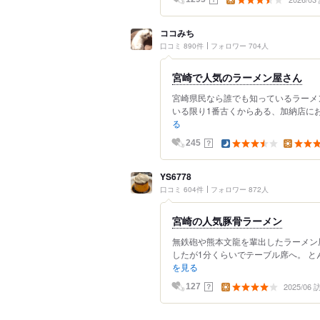
ココみち
口コミ 890件
フォロワー 704人
宮崎で人気のラーメン屋さん
宮崎県民なら誰でも知っているラーメ
いる限り1番古くからある、加納店にお伺
る
？
245
YS6778
口コミ 604件
フォロワー 872人
宮崎の人気豚骨ラーメン
無鉄砲や熊本文龍を輩出したラーメン
したが1分くらいでテーブル席へ。 とん
を見る
2025/06
？
127