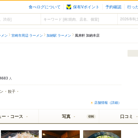
食べログについて
保有Vポイント
予約確認
行っ
ーメン
宮崎市周辺 ラーメン
加納駅 ラーメン
風来軒 加納本店
4683
人
ン
餃子
店舗情報（詳細）
ュー・コース
写真
口コミ
696