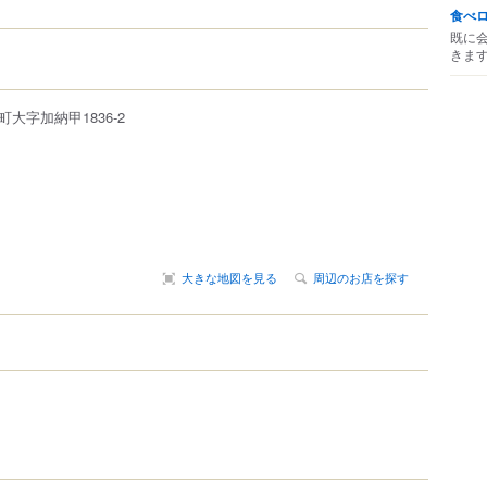
食べ
既に
きま
町大字加納甲1836-2
大きな地図を見る
周辺のお店を探す