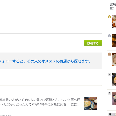
宮崎
店）
1
2
投稿する
3
フォローすると、その人のオススメのお店から探せます。
4
5
崎出身の人がいてその人の案内で宮崎とんこつの名店へ行
べたばかりだったんですが14時半にお店に到着･･･ほぼ...
3 訪問
1回