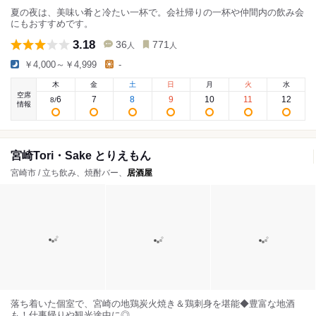
夏の夜は、美味い肴と冷たい一杯で。会社帰りの一杯や仲間内の飲み会
にもおすすめです。
3.18
36
771
人
人
￥4,000～￥4,999
-
木
金
土
日
月
火
水
空席
6
7
8
9
10
11
12
8
/
情報
宮崎Tori・Sake とりえもん
宮崎市 / 立ち飲み、焼酎バー、
居酒屋
落ち着いた個室で、宮崎の地鶏炭火焼き＆鶏刺身を堪能◆豊富な地酒
も！仕事帰りや観光途中に◎