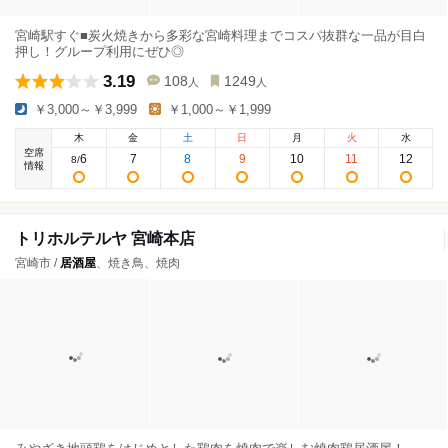
宮崎駅すぐ■炭火焼きから多彩な宮崎料理までコスパ抜群な一品が目白
押し！グループ利用にぜひ◎
3.19
108
1249
人
人
￥3,000～￥3,999
￥1,000～￥1,999
木
金
土
日
月
火
水
空席
6
7
8
9
10
11
12
8
/
情報
トリホルテルヤ 宮崎本店
宮崎市 /
居酒屋
、焼き鳥、焼肉