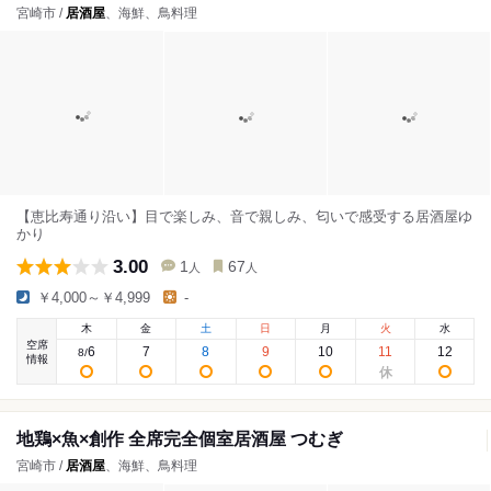
宮崎市 /
居酒屋
、海鮮、鳥料理
【恵比寿通り沿い】目で楽しみ、音で親しみ、匂いで感受する居酒屋ゆ
かり
3.00
1
67
人
人
￥4,000～￥4,999
-
木
金
土
日
月
火
水
空席
6
7
8
9
10
11
12
8
/
情報
地鶏×魚×創作 全席完全個室居酒屋 つむぎ
宮崎市 /
居酒屋
、海鮮、鳥料理