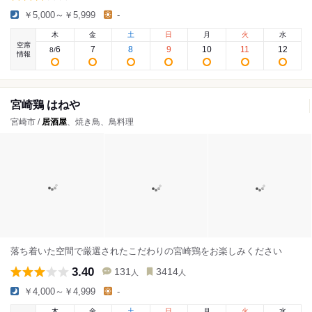
￥5,000～￥5,999
-
木
金
土
日
月
火
水
空席
6
7
8
9
10
11
12
8
/
情報
宮崎鶏 はねや
宮崎市 /
居酒屋
、焼き鳥、鳥料理
落ち着いた空間で厳選されたこだわりの宮崎鶏をお楽しみください
3.40
131
3414
人
人
￥4,000～￥4,999
-
木
金
土
日
月
火
水