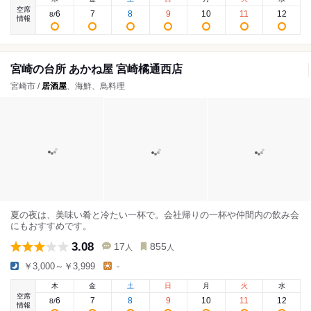
空席
6
7
8
9
10
11
12
8
/
情報
宮崎の台所 あかね屋 宮崎橘通西店
宮崎市 /
居酒屋
、海鮮、鳥料理
夏の夜は、美味い肴と冷たい一杯で。会社帰りの一杯や仲間内の飲み会
にもおすすめです。
3.08
17
855
人
人
￥3,000～￥3,999
-
木
金
土
日
月
火
水
空席
6
7
8
9
10
11
12
8
/
情報