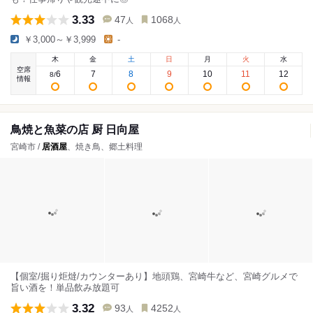
3.33
47
1068
人
人
￥3,000～￥3,999
-
木
金
土
日
月
火
水
空席
6
7
8
9
10
11
12
8
/
情報
鳥焼と魚菜の店 厨 日向屋
宮崎市 /
居酒屋
、焼き鳥、郷土料理
【個室/掘り炬燵/カウンターあり】地頭鶏、宮崎牛など、宮崎グルメで
旨い酒を！単品飲み放題可
3.32
93
4252
人
人