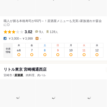
職人が握る本格寿司が65円～！居酒屋メニューも充実♪家族連れや宴会
に◎
3.02
9
128
人
人
￥3,000～￥3,999
-
木
金
土
日
月
火
水
空席
6
7
8
9
10
11
12
8
/
情報
リトル東京 宮崎橘通西店
宮崎市 /
居酒屋
、肉料理、肉バル