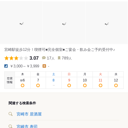
宮崎駅徒歩12分！喫煙可■完全個室■ご宴会・飲み会ご予約受付中♪
3.07
17
789
人
人
￥3,000～￥3,999
-
木
金
土
日
月
火
水
空席
6
7
8
9
10
11
12
8
/
情報
関連する検索条件
宮崎市 居酒屋
宮崎市 寿司