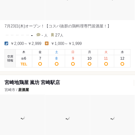
7月23日(木)オープン！【コスパ抜群の鶏料理専門居酒屋！】
-
-
27
人
人
￥2,000～￥2,999
￥1,000～￥1,999
木
金
土
日
月
火
水
空席
6
7
8
9
10
11
12
8
/
情報
宮崎地鶏屋 嵐坊 宮崎駅店
宮崎市 /
居酒屋