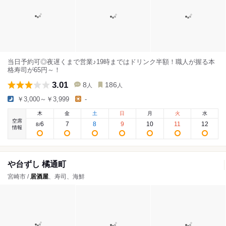
当日予約可◎夜遅くまで営業♪19時まではドリンク半額！職人が握る本
格寿司が65円～！
3.01
8
186
人
人
￥3,000～￥3,999
-
木
金
土
日
月
火
水
空席
6
7
8
9
10
11
12
8
/
情報
や台ずし 橘通町
宮崎市 /
居酒屋
、寿司、海鮮