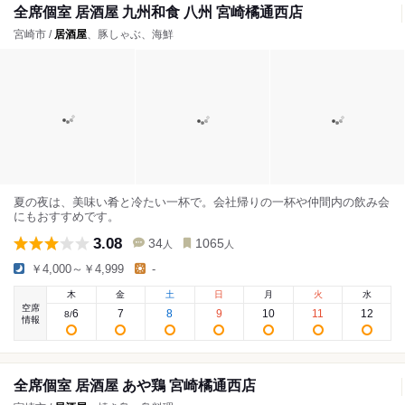
全席個室 居酒屋 九州和食 八州 宮崎橘通西店
宮崎市 /
居酒屋
、豚しゃぶ、海鮮
夏の夜は、美味い肴と冷たい一杯で。会社帰りの一杯や仲間内の飲み会
にもおすすめです。
3.08
34
1065
人
人
￥4,000～￥4,999
-
木
金
土
日
月
火
水
空席
6
7
8
9
10
11
12
8
/
情報
全席個室 居酒屋 あや鶏 宮崎橘通西店