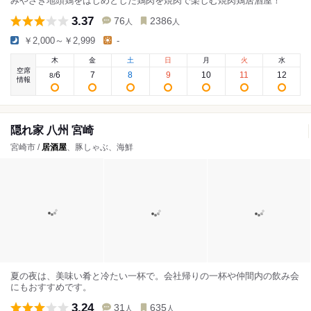
みやざき地頭鶏をはじめとした鶏肉を焼肉で楽しむ焼肉鶏居酒屋！
3.37
76
2386
人
人
￥2,000～￥2,999
-
木
金
土
日
月
火
水
空席
6
7
8
9
10
11
12
8
/
情報
隠れ家 八州 宮崎
宮崎市 /
居酒屋
、豚しゃぶ、海鮮
夏の夜は、美味い肴と冷たい一杯で。会社帰りの一杯や仲間内の飲み会
にもおすすめです。
3.24
31
635
人
人