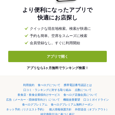
より便利になったアプリで
快適にお店探し
クイックな現在地検索。検索が快適に
予約も簡単。空席をスムーズに検索
会員登録なし。すぐに利用開始
アプリで開く
アプリなら1ヶ月無料でランキング検索！
利用規約
食べログについて
携帯電話番号認証とは
口コミ・ランキングに対する取り組み
点数について
飲食店・飲食企業様向けサービス
食べログ店舗会員について
広告（メーカー・団体様等向け）について
機能改善要望
口コミガイドライン
食べログプレミアム
食べログプレミアム無料クーポン
ネット予約（リクエスト予約）
個人情報保護方針
外部送信（オプトアウト）
特定商取引法に基づく表記