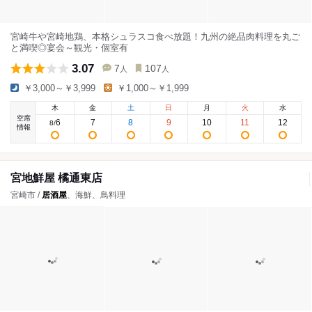
宮崎牛や宮崎地鶏、本格シュラスコ食べ放題！九州の絶品肉料理を丸ご
と満喫◎宴会～観光・個室有
3.07
7
107
人
人
￥3,000～￥3,999
￥1,000～￥1,999
木
金
土
日
月
火
水
空席
6
7
8
9
10
11
12
8
/
情報
宮地鮮屋 橘通東店
宮崎市 /
居酒屋
、海鮮、鳥料理