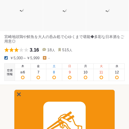
宮崎地頭鶏や鮮魚を大人の呑み処で心ゆくまで堪能◆多彩な日本酒をご
用意◎
3.16
18
515
人
人
￥5,000～￥5,999
-
木
金
土
日
月
火
水
空席
6
7
8
9
10
11
12
8
/
情報