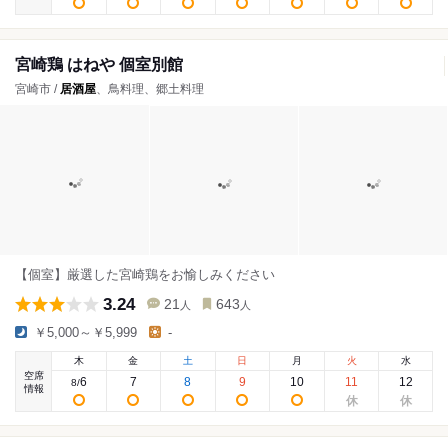
宮崎鶏 はねや 個室別館
宮崎市 /
居酒屋
、鳥料理、郷土料理
【個室】厳選した宮崎鶏をお愉しみください
3.24
21
643
人
人
￥5,000～￥5,999
-
木
金
土
日
月
火
水
空席
6
7
8
9
10
11
12
8
/
情報