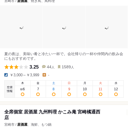
宮崎市 /
居酒屋
、焼き鳥、鳥料理
夏の夜は、美味い肴と冷たい一杯で。会社帰りの一杯や仲間内の飲み会
にもおすすめです。
3.25
44
1589
人
人
￥3,000～￥3,999
-
木
金
土
日
月
火
水
空席
6
7
8
9
10
11
12
8
/
情報
全席個室 居酒屋 九州料理 かこみ庵 宮崎橘通西
店
宮崎市 /
居酒屋
、海鮮、もつ鍋