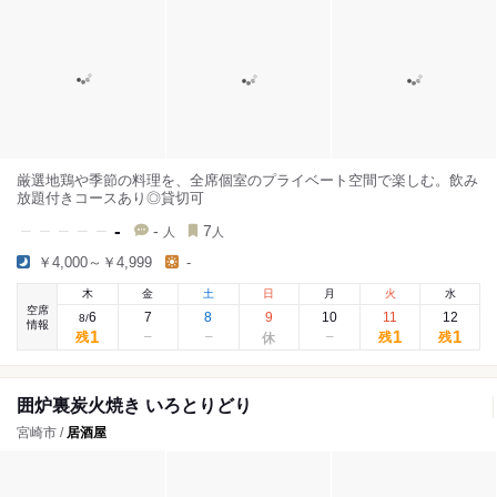
厳選地鶏や季節の料理を、全席個室のプライベート空間で楽しむ。飲み
放題付きコースあり◎貸切可
-
-
7
人
人
￥4,000～￥4,999
-
木
金
土
日
月
火
水
空席
6
7
8
9
10
11
12
8
/
情報
1
1
1
残
残
残
囲炉裏炭火焼き いろとりどり
宮崎市 /
居酒屋