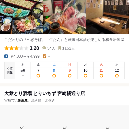
こだわりの『へぎそば』『牛たん』と厳選日本酒が楽しめる和食居酒屋
3.28
34
1152
人
人
￥4,000～￥4,999
-
木
金
土
日
月
火
水
空席
6
7
8
9
10
11
12
8
/
情報
大衆とり酒場 とりいちず 宮崎橘通り店
宮崎市 /
居酒屋
、焼き鳥、水炊き