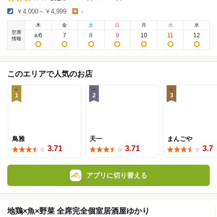
￥4,000～￥4,999
-
木
金
土
日
月
火
水
空席
6
7
8
9
10
11
12
8
/
情報
このエリアで人気のお店
1
2
3
鳥雅
天一
まんごや
3.71
3.71
3.7
アプリに切り替える
地鶏×魚×野菜 全席完全個室居酒屋ゆかり