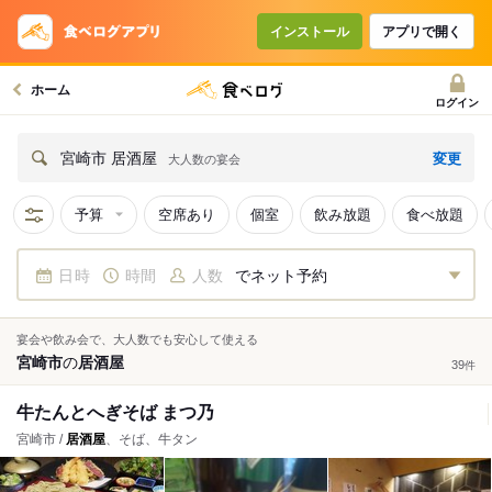
インストール
アプリで開く
ホーム
ログイン
変更
宮崎市 居酒屋
大人数の宴会
予算
空席あり
個室
飲み放題
食べ放題
日時
時間
人数
でネット予約
宴会や飲み会で、大人数でも安心して使える
宮崎市
の
居酒屋
39
件
牛たんとへぎそば まつ乃
宮崎市 /
居酒屋
、そば、牛タン