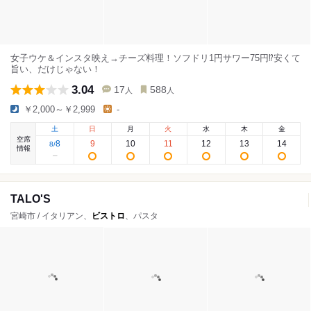
女子ウケ＆インスタ映え→チーズ料理！ソフドリ1円サワー75円⁉️安くて
旨い、だけじゃない！
3.04
17
588
人
人
￥2,000～￥2,999
-
土
日
月
火
水
木
金
空席
8
9
10
11
12
13
14
8
/
情報
TALO'S
宮崎市 / イタリアン、
ビストロ
、パスタ