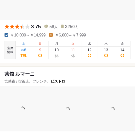
3.75
58
3250
人
人
￥10,000～￥14,999
￥6,000～￥7,999
土
日
月
火
水
木
金
空席
8
9
10
11
12
13
14
8
/
情報
茶館 ルマーニ
宮崎市 / 喫茶店、フレンチ、
ビストロ