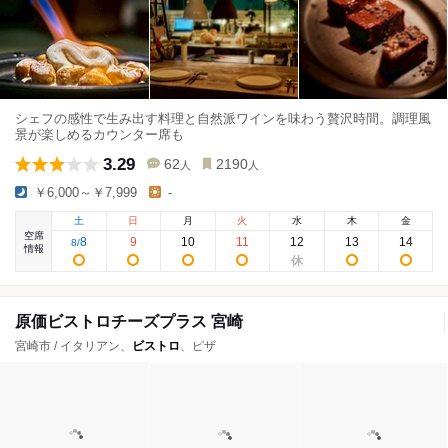
シェフの感性で生み出す料理と自然派ワインを味わう贅沢時間。調理風
景が楽しめるカウンター席も
3.29
62
2190
人
人
￥6,000～￥7,999
-
土
日
月
火
水
木
金
空席
8
9
10
11
12
13
14
8
/
情報
原価ビストロチーズプラス 宮崎
宮崎市 / イタリアン、
ビストロ
、ピザ