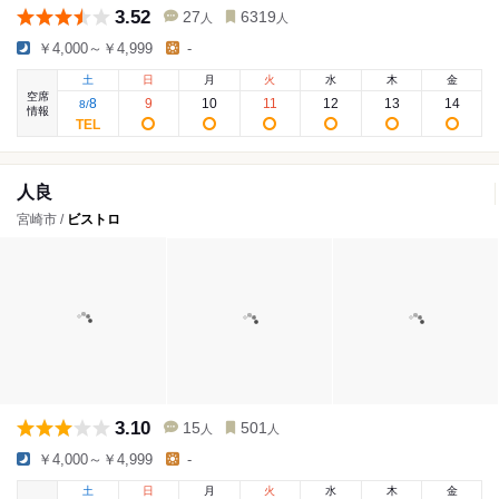
3.52
27
6319
人
人
￥4,000～￥4,999
-
土
日
月
火
水
木
金
空席
8
9
10
11
12
13
14
8
/
情報
人良
宮崎市 /
ビストロ
3.10
15
501
人
人
￥4,000～￥4,999
-
土
日
月
火
水
木
金