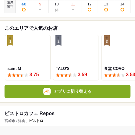
空席
8
9
10
11
12
13
14
8
/
情報
このエリアで人気のお店
1
2
3
saint M
TALO'S
食堂 COVO
3.75
3.59
3.5
アプリに切り替える
ビストロカフェ Repos
宮崎市 / 洋食、
ビストロ