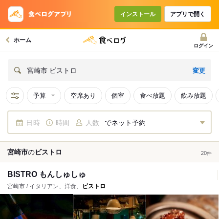
インストール
アプリで開く
ホーム
ログイン
変更
宮崎市 ビストロ
予算
空席あり
個室
食べ放題
飲み放題
日時
時間
人数
でネット予約
宮崎市
の
ビストロ
20
件
BISTRO もんしゅしゅ
宮崎市 / イタリアン、洋食、
ビストロ