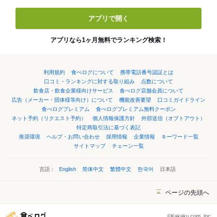
アプリで開く
アプリなら1ヶ月無料でランキング検索！
利用規約
食べログについて
携帯電話番号認証とは
口コミ・ランキングに対する取り組み
点数について
飲食店・飲食企業様向けサービス
食べログ店舗会員について
広告（メーカー・団体様等向け）について
機能改善要望
口コミガイドライン
食べログプレミアム
食べログプレミアム無料クーポン
ネット予約（リクエスト予約）
個人情報保護方針
外部送信（オプトアウト）
特定商取引法に基づく表記
推奨環境
ヘルプ・お問い合わせ
採用情報
企業情報
キーワード一覧
サイトマップ
チェーン一覧
言語：
English
简体中文
繁體中文
한국어
日本語
ページの先頭へ
©Kakaku.com, Inc.