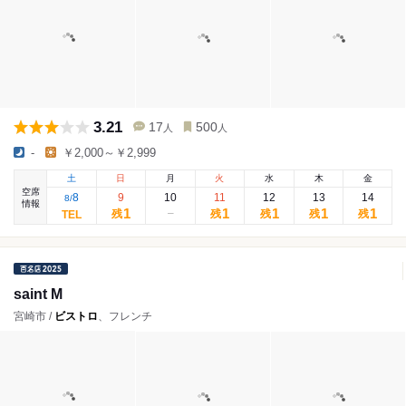
3.21
17
500
人
人
-
￥2,000～￥2,999
土
日
月
火
水
木
金
空席
8
9
10
11
12
13
14
8
/
情報
1
1
1
1
1
残
残
残
残
残
saint M
宮崎市 /
ビストロ
、フレンチ