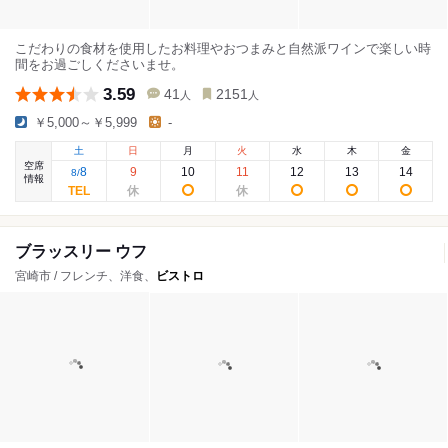
こだわりの食材を使用したお料理やおつまみと自然派ワインで楽しい時
間をお過ごしくださいませ。
3.59
41
2151
人
人
￥5,000～￥5,999
-
土
日
月
火
水
木
金
空席
8
9
10
11
12
13
14
8
/
情報
ブラッスリー ウフ
宮崎市 / フレンチ、洋食、
ビストロ