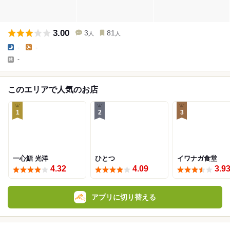
3.00
3
81
人
人
-
-
-
このエリアで人気のお店
1
2
3
一心鮨 光洋
ひとつ
イワナガ食堂
4.32
4.09
3.9
アプリに切り替える