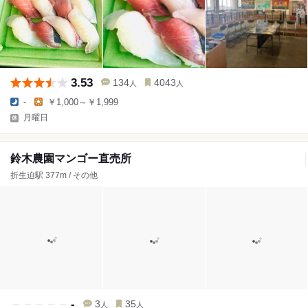
3.53
134
4043
人
人
-
￥1,000～￥1,999
月曜日
鈴木農園マンゴー直売所
折生迫駅 377m / その他
-
3
35
人
人