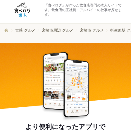
「食べログ」が作った飲食店専門の求人サイトで
す。飲食店の正社員・アルバイトの仕事が探せま
す。
宮崎 グルメ
宮崎市周辺 グルメ
宮崎市 グルメ
折生迫駅 
より便利になったアプリで