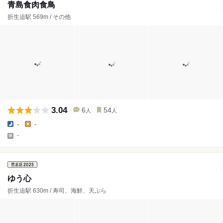
青島食肉食鳥
折生迫駅 569m / その他
3.04
6
54
人
人
-
-
-
ゆう心
折生迫駅 630m / 寿司、海鮮、天ぷら