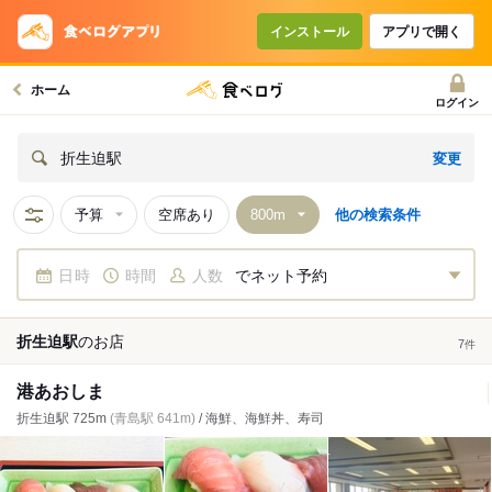
インストール
アプリで開く
ホーム
ログイン
変更
折生迫駅
予算
空席あり
他の検索条件
日時
時間
人数
でネット予約
折生迫駅
の
お店
7
件
港あおしま
折生迫駅 725m
(青島駅 641m)
/ 海鮮、海鮮丼、寿司