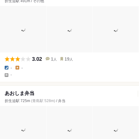
折生迫駅 491m / その他
3.02
1
19
人
人
-
-
-
あおしま弁当
折生迫駅 725m
(青島駅 528m)
/ 弁当