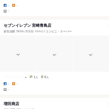
-
-
-
セブンイレブン 宮崎青島店
折生迫駅 767m
(青島駅 494m)
/ コンビニ・スーパー
-
1
8
人
人
-
-
-
増田商店