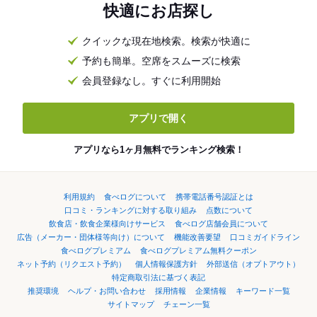
快適にお店探し
クイックな現在地検索。検索が快適に
予約も簡単。空席をスムーズに検索
会員登録なし。すぐに利用開始
アプリで開く
アプリなら1ヶ月無料でランキング検索！
利用規約
食べログについて
携帯電話番号認証とは
口コミ・ランキングに対する取り組み
点数について
飲食店・飲食企業様向けサービス
食べログ店舗会員について
広告（メーカー・団体様等向け）について
機能改善要望
口コミガイドライン
食べログプレミアム
食べログプレミアム無料クーポン
ネット予約（リクエスト予約）
個人情報保護方針
外部送信（オプトアウト）
特定商取引法に基づく表記
推奨環境
ヘルプ・お問い合わせ
採用情報
企業情報
キーワード一覧
サイトマップ
チェーン一覧