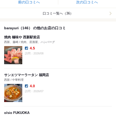
前の口コミへ
次の口コミへ
口コミ一覧へ（36）
barayuri（146） の他のお店の口コミ
焼肉 極味や 西新駅前店
西新、藤崎 / 焼肉、居酒屋、ハンバーグ
4.5
Dinner:
訪問：2026/08
サンエツマーラータン 福岡店
西新 / 中華料理
4.0
Dinner:
訪問：2026/07
o/sio FUKUOKA