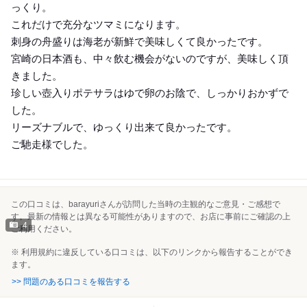
っくり。
これだけで充分なツマミになります。
刺身の舟盛りは海老が新鮮で美味しくて良かったです。
宮崎の日本酒も、中々飲む機会がないのですが、美味しく頂
きました。
珍しい壺入りポテサラはゆで卵のお陰で、しっかりおかずで
した。
リーズナブルで、ゆっくり出来て良かったです。
ご馳走様でした。
この口コミは、barayuriさんが訪問した当時の主観的なご意見・ご感想で
す。最新の情報とは異なる可能性がありますので、お店に事前にご確認の上
4
ご利用ください。
※ 利用規約に違反している口コミは、以下のリンクから報告することができ
ます。
>> 問題のある口コミを報告する