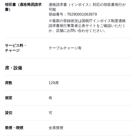
領収書（適格簡易請求
適格請求書（インボイス）対応の領収書発行が
書）
可能
登録番号：T6290001063879
※最新の登録状況は国税庁インボイス制度適格
請求書発行事業者公表サイトをご確認いただく
か、店舗にお問い合わせください。
サービス料・
テーブルチャージ有
チャージ
席・設備
席数
129席
個室
有
貸切
可
禁煙・喫煙
全席禁煙