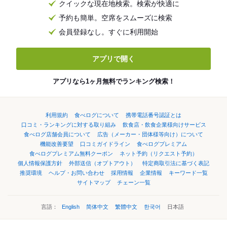
クイックな現在地検索。検索が快適に
予約も簡単。空席をスムーズに検索
会員登録なし。すぐに利用開始
アプリで開く
アプリなら1ヶ月無料でランキング検索！
利用規約
食べログについて
携帯電話番号認証とは
口コミ・ランキングに対する取り組み
飲食店・飲食企業様向けサービス
食べログ店舗会員について
広告（メーカー・団体様等向け）について
機能改善要望
口コミガイドライン
食べログプレミアム
食べログプレミアム無料クーポン
ネット予約（リクエスト予約）
個人情報保護方針
外部送信（オプトアウト）
特定商取引法に基づく表記
推奨環境
ヘルプ・お問い合わせ
採用情報
企業情報
キーワード一覧
サイトマップ
チェーン一覧
言語：
English
简体中文
繁體中文
한국어
日本語