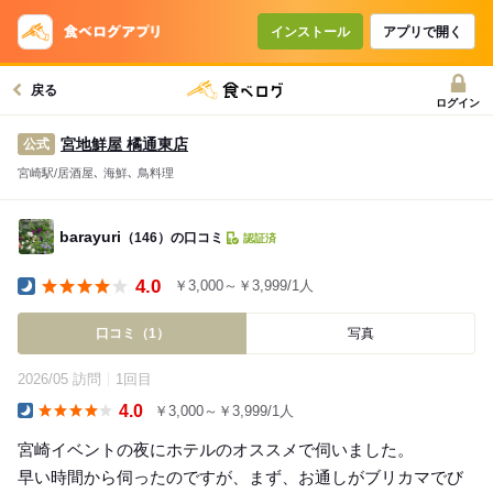
インストール
アプリで開く
戻る
ログイン
宮地鮮屋 橘通東店
公式
宮崎駅/居酒屋､ 海鮮､ 鳥料理
barayuri
（146）の口コミ
認証済
4.0
￥3,000～￥3,999/1人
Dinner
口コミ（1）
写真
2026/05 訪問
1回目
4.0
￥3,000～￥3,999/1人
Dinner
宮崎イベントの夜にホテルのオススメで伺いました。
早い時間から伺ったのですが、まず、お通しがブリカマでび