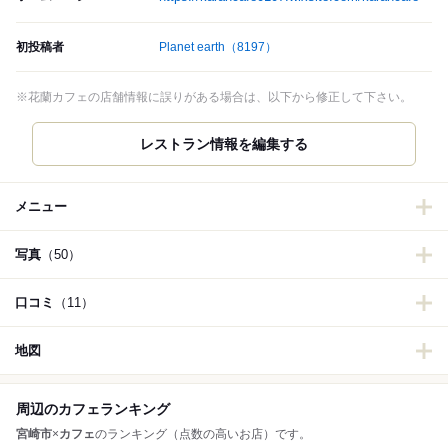
初投稿者
Planet earth
（8197）
※花蘭カフェの店舗情報に誤りがある場合は、以下から修正して下さい。
レストラン情報を編集する
メニュー
写真
（50）
口コミ
（11）
地図
周辺のカフェランキング
宮崎市
×
カフェ
のランキング（点数の高いお店）です。