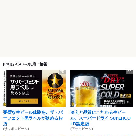
[PR]おススメのお店・情報
PR
PR
完璧な生ビール体験を。ザ・パ
冷えと品質にこだわる生ビー
ーフェクト黒ラベルが飲めるお
ル。スーパードライ SUPERCO
店
LD認定店
(サッポロビール)
(アサヒビール)