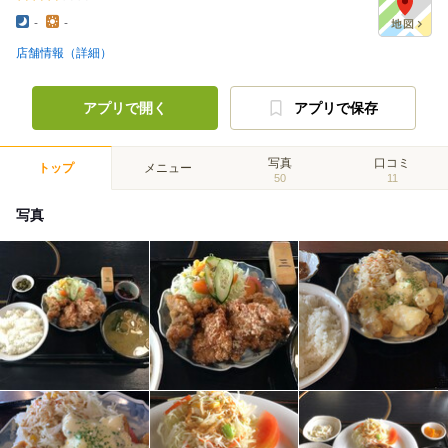
-
-
店舗情報（詳細）
アプリで開く
アプリで保存
写真
口コミ
トップ
メニュー
50
11
写真