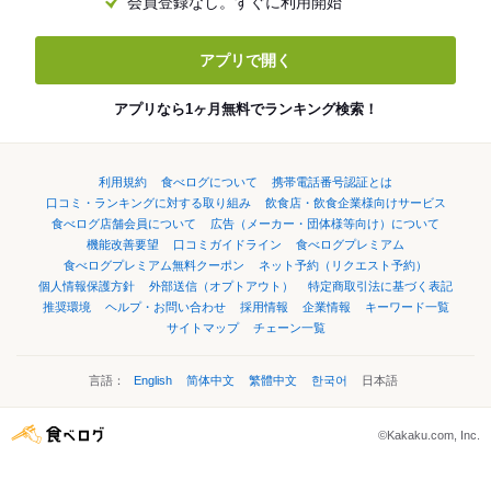
会員登録なし。すぐに利用開始
アプリで開く
アプリなら1ヶ月無料でランキング検索！
利用規約
食べログについて
携帯電話番号認証とは
口コミ・ランキングに対する取り組み
飲食店・飲食企業様向けサービス
食べログ店舗会員について
広告（メーカー・団体様等向け）について
機能改善要望
口コミガイドライン
食べログプレミアム
食べログプレミアム無料クーポン
ネット予約（リクエスト予約）
個人情報保護方針
外部送信（オプトアウト）
特定商取引法に基づく表記
推奨環境
ヘルプ・お問い合わせ
採用情報
企業情報
キーワード一覧
サイトマップ
チェーン一覧
言語：
English
简体中文
繁體中文
한국어
日本語
©Kakaku.com, Inc.