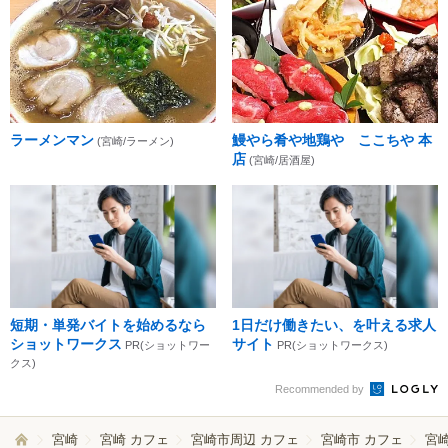
ラーメンマン
鰻やら肴や地鶏や ここちや 本
(宮崎/ラーメン)
店
(宮崎/居酒屋)
短期・単発バイトを始めるなら
1日だけ働きたい、を叶える求人
ショットワークス
サイト
PR(ショットワー
PR(ショットワークス)
クス)
Recommended by
宮崎
宮崎 カフェ
宮崎市周辺 カフェ
宮崎市 カフェ
宮