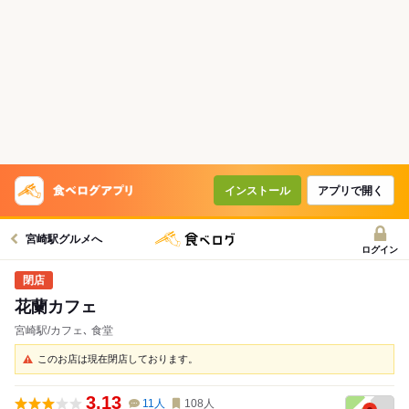
インストール
アプリで開く
宮崎駅グルメへ
ログイン
花蘭カフェ
宮崎駅/カフェ､ 食堂
このお店は現在閉店しております。
3.13
11
人
108
人