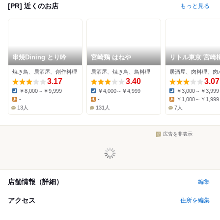
[PR] 近くのお店
もっと見る
串焼Dining とり吟
宮崎鶏 はねや
リトル東京 宮崎
西店
焼き鳥、居酒屋、創作料理
居酒屋、焼き鳥、鳥料理
居酒屋、肉料理、肉
3.17
3.40
3.07
￥8,000～￥9,999
￥4,000～￥4,999
￥3,000～￥3,999
Dinner:
Dinner:
Dinner:
-
-
￥1,000～￥1,999
Lunch:
Lunch:
Lunch:
13人
131人
7人
広告を非表示
店舗情報（詳細）
編集
アクセス
住所を編集