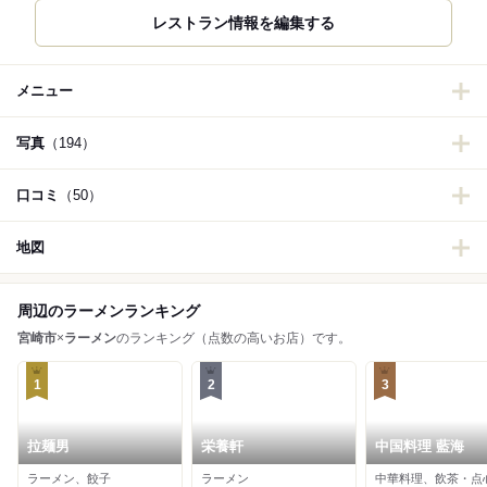
レストラン情報を編集する
メニュー
写真
（194）
口コミ
（50）
地図
周辺のラーメンランキング
宮崎市
×
ラーメン
のランキング（点数の高いお店）です。
1
2
3
拉麺男
栄養軒
中国料理 藍海
ラーメン、餃子
ラーメン