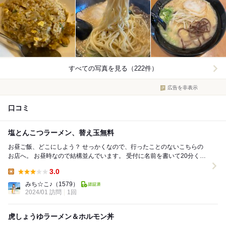
すべての写真を見る（222件）
広告を非表示
口コミ
塩とんこつラーメン、替え玉無料
お昼ご飯、どこにしよう？ せっかくなので、行ったことのないこちらの
お店へ。 お昼時なので結構並んでいます。 受付に名前を書いて20分くら
い待ちました。 待っ...
3.0
Lunch:
みち☆こ♪
（1579）
2024/01 訪問
1回
虎しょうゆラーメン＆ホルモン丼