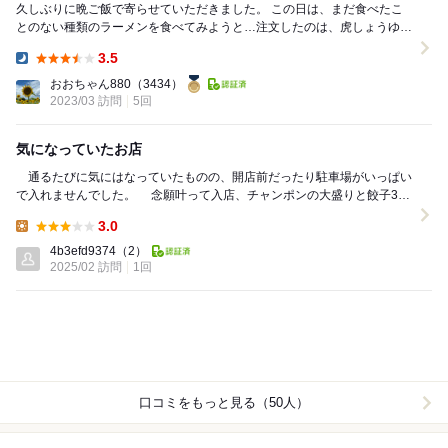
久しぶりに晩ご飯で寄らせていただきました。 この日は、まだ食べたこ
とのない種類のラーメンを食べてみようと…注文したのは、虎しょうゆラ
ーメン、ホルモン丼（＋400円）のセット。 ...
3.5
Dinner:
おおちゃん880
（3434）
2023/03 訪問
5回
気になっていたお店
通るたびに気にはなっていたものの、開店前だったり駐車場がいっぱい
で入れませんでした。 念願叶って入店、チャンポンの大盛りと餃子3個
を注文しました。みそチャンポンもありましたが...
3.0
Lunch:
4b3efd9374
（2）
2025/02 訪問
1回
口コミをもっと見る（50人）