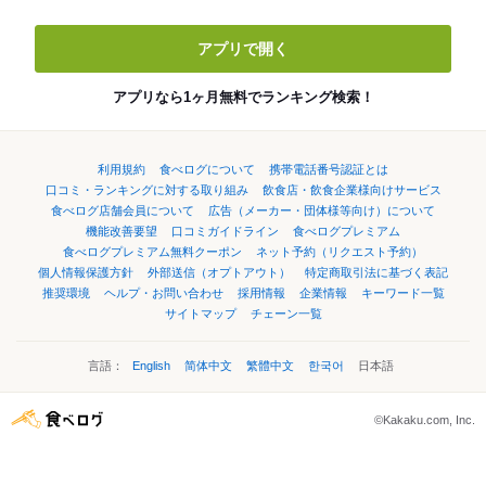
アプリで開く
アプリなら1ヶ月無料でランキング検索！
利用規約
食べログについて
携帯電話番号認証とは
口コミ・ランキングに対する取り組み
飲食店・飲食企業様向けサービス
食べログ店舗会員について
広告（メーカー・団体様等向け）について
機能改善要望
口コミガイドライン
食べログプレミアム
食べログプレミアム無料クーポン
ネット予約（リクエスト予約）
個人情報保護方針
外部送信（オプトアウト）
特定商取引法に基づく表記
推奨環境
ヘルプ・お問い合わせ
採用情報
企業情報
キーワード一覧
サイトマップ
チェーン一覧
言語：
English
简体中文
繁體中文
한국어
日本語
©Kakaku.com, Inc.