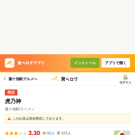
インストール
アプリで開く
蓮ケ池駅グルメへ
ログイン
虎乃神
蓮ケ池駅/ラーメン
このお店は現在閉店しております。
3.30
50
人
425
人