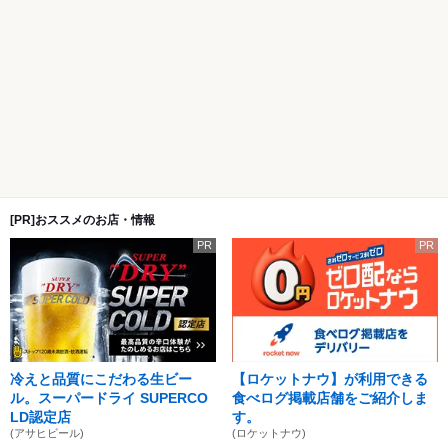
[PR]おススメのお店・情報
PR
PR
冷えと品質にこだわる生ビー
【ロケットナウ】が利用できる
ル。スーパードライ SUPERCO
食べログ掲載店舗をご紹介しま
LD認定店
す。
(アサヒビール)
(ロケットナウ)