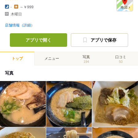
-
～￥999
木曜日
店舗情報（詳細）
アプリで開く
アプリで保存
写真
口コミ
トップ
メニュー
194
50
写真