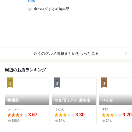
10選
食べログまとめ編集部
近くのグルメ情報まとめをもっと見る
周辺のお店ランキング
1
2
3
拉麺男
やま信うどん 宮崎店
りん花
ラーメン
うどん
海鮮
3.67
3.30
3.20
890人
34人
24人