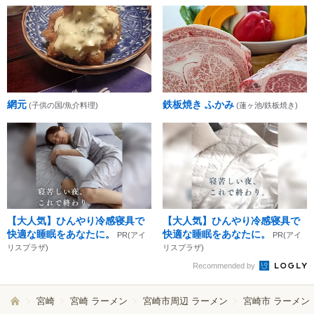
網元
鉄板焼き ふかみ
(子供の国/魚介料理)
(蓮ヶ池/鉄板焼き)
【大人気】ひんやり冷感寝具で
【大人気】ひんやり冷感寝具で
快適な睡眠をあなたに。
快適な睡眠をあなたに。
PR(アイ
PR(アイ
リスプラザ)
リスプラザ)
Recommended by
宮崎
宮崎 ラーメン
宮崎市周辺 ラーメン
宮崎市 ラーメン