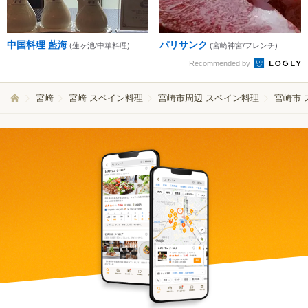
中国料理 藍海
パリサンク
(蓮ヶ池/中華料理)
(宮崎神宮/フレンチ)
Recommended by
宮崎
宮崎 スペイン料理
宮崎市周辺 スペイン料理
宮崎市 