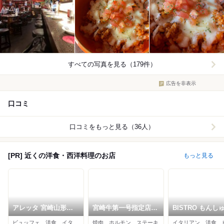
すべての写真を見る（179件）
広告を非表示
口コミ
口コミをもっと見る（36人）
[PR] 近くの洋食・西洋料理のお店
もっと見る
アレッタ 宮崎山形屋
宮崎牛第一号指定店
BISTRO もんし
店
焼肉の幸加園 本店
ゅ
ビュッフェ、洋食、イタリアン
焼肉、ホルモン、ステーキ