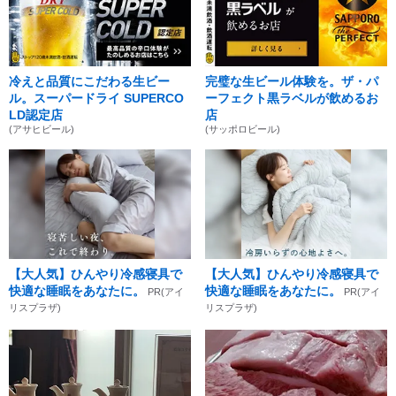
冷えと品質にこだわる生ビー
完璧な生ビール体験を。ザ・パ
ル。スーパードライ SUPERCO
ーフェクト黒ラベルが飲めるお
LD認定店
店
(アサヒビール)
(サッポロビール)
【大人気】ひんやり冷感寝具で
【大人気】ひんやり冷感寝具で
快適な睡眠をあなたに。
快適な睡眠をあなたに。
PR(アイ
PR(アイ
リスプラザ)
リスプラザ)