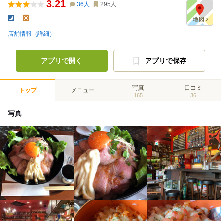
3.21
36
人
295
人
-
-
店舗情報（詳細）
アプリで開く
アプリで保存
写真
口コミ
トップ
メニュー
165
36
写真