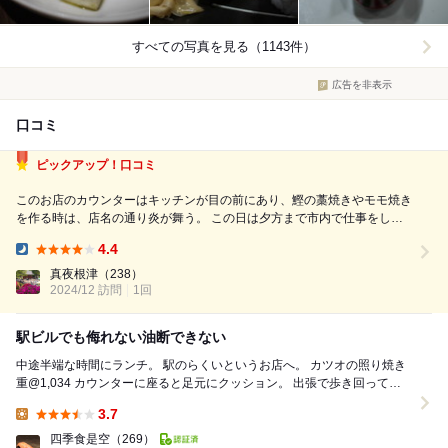
すべての写真を見る（1143件）
広告を非表示
口コミ
ピックアップ！口コミ
このお店のカウンターはキッチンが目の前にあり、鰹の藁焼きやモモ焼き
を作る時は、店名の通り炎が舞う。 この日は夕方まで市内で仕事をし
て、帰りのフライトに間に合うようにJRに乗るので逆算すると45分一本
4.4
勝負。ギリギリいけるかな？ どうかカウンターが空いていてくれ、と祈
Dinner:
るような思いで入店。もう...
真夜根津
（238）
2024/12 訪問
1回
駅ビルでも侮れない油断できない
中途半端な時間にランチ。 駅のらくいというお店へ。 カツオの照り焼き
重@1,034 カウンターに座ると足元にクッション。 出張で歩き回ってい
たので助かるわ。 着重...
3.7
Lunch:
四季食是空
（269）