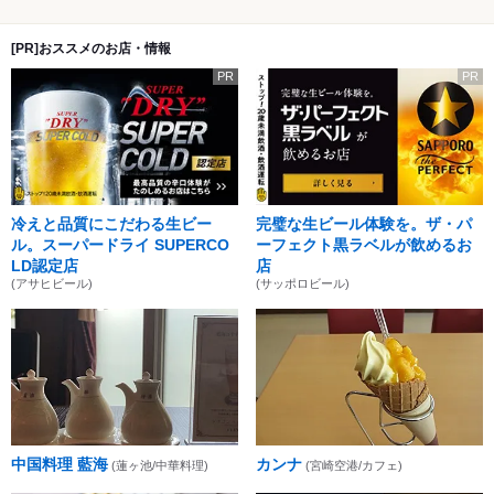
[PR]おススメのお店・情報
PR
PR
冷えと品質にこだわる生ビー
完璧な生ビール体験を。ザ・パ
ル。スーパードライ SUPERCO
ーフェクト黒ラベルが飲めるお
LD認定店
店
(アサヒビール)
(サッポロビール)
中国料理 藍海
カンナ
(蓮ヶ池/中華料理)
(宮崎空港/カフェ)