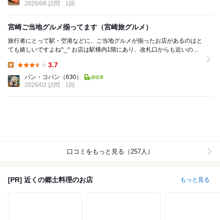
2026/06 訪問
1回
宮崎ご当地グルメ揃ってます（宮崎旅グルメ）
旅行者にとって駅・空港などに、ご当地グルメが揃ったお店があるのはと
ても嬉しいですよね^_^ お店は駅構内1階にあり、改札口からも近いので
列車出発ギリギリまでいられるのか有...
3.7
Lunch:
パン・コパン
（630）
2026/02 訪問
1回
口コミをもっと見る（257人）
[PR] 近くの郷土料理のお店
もっと見る