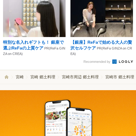
特別な名入れギフトも！ 銀座で
【銀座】ReFaで始める大人の贅
選ぶReFaの上質ケア
沢セルフケア
PR(ReFa GIN
PR(ReFa GINZA on CR
ZA on CREA)
EA)
Recommended by
宮崎
宮崎 郷土料理
宮崎市周辺 郷土料理
宮崎市 郷土料理