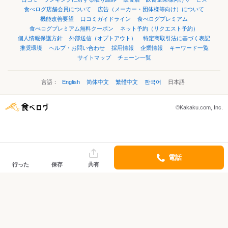
食べログ店舗会員について
広告（メーカー・団体様等向け）について
機能改善要望
口コミガイドライン
食べログプレミアム
食べログプレミアム無料クーポン
ネット予約（リクエスト予約）
個人情報保護方針
外部送信（オプトアウト）
特定商取引法に基づく表記
推奨環境
ヘルプ・お問い合わせ
採用情報
企業情報
キーワード一覧
サイトマップ
チェーン一覧
言語：
English
简体中文
繁體中文
한국어
日本語
©Kakaku.com, Inc.
電話
行った
保存
共有