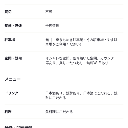
貸切
不可
禁煙・喫煙
全席禁煙
駐車場
無（・※きらめき駐車場・うみ駐車場・やま駐
車場をご利用ください）
空間・設備
オシャレな空間、落ち着いた空間、カウンター
席あり、掘りごたつあり、無料Wi-Fiあり
メニュー
ドリンク
日本酒あり、焼酎あり、日本酒にこだわる、焼
酎にこだわる
料理
魚料理にこだわる