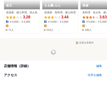
座王
もも鐵 えん
髙峯
居酒屋、郷土料理、焼き鳥
居酒屋、鳥料理、郷土料理
鳥料理、焼き鳥、郷
3.28
3.44
3.63
￥4,000～￥4,999
￥4,000～￥4,999
￥5,000～￥5,999
Dinner:
Dinner:
Dinner:
-
-
-
Lunch:
Lunch:
Lunch:
71人
224人
185人
広告を非表示
店舗情報（詳細）
編集
アクセス
住所を編集