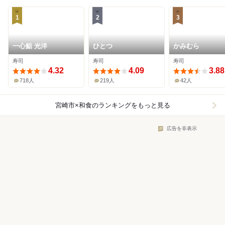
1
2
3
一心鮨 光洋
ひとつ
かみむら
寿司
寿司
寿司
4.32
4.09
3.88
718人
219人
42人
宮崎市×和食
のランキングをもっと見る
広告を非表示