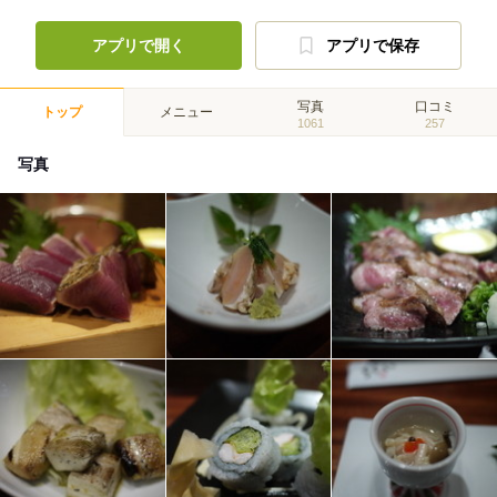
アプリで開く
アプリで保存
写真
口コミ
トップ
メニュー
1061
257
写真