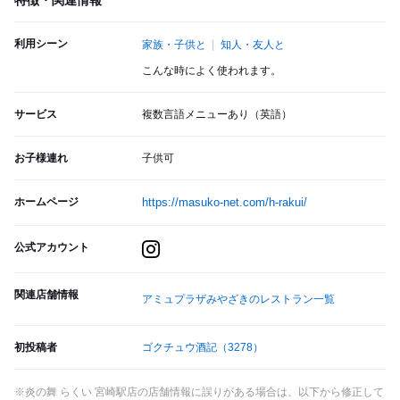
特徴・関連情報
利用シーン
家族・子供と
知人・友人と
こんな時によく使われます。
サービス
複数言語メニューあり（英語）
お子様連れ
子供可
ホームページ
https://masuko-net.com/h-rakui/
公式アカウント
関連店舗情報
アミュプラザみやざきのレストラン一覧
初投稿者
ゴクチュウ酒記
（3278）
※炎の舞 らくい 宮崎駅店の店舗情報に誤りがある場合は、以下から修正して