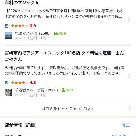
辛料のマジック★
【2024アジアエスニックWEST百名店】3回選出 宮崎1番の繁華街にある
予約必至のタイ料理店！ 長年にわたりバンコクや神戸のタイ料理で腕を
磨いたオーナーが出来るだけ産...
3.9
Dinner:
気まぐれ小僧
（2586）
2026/03 訪問
1回
宮崎市内でアジア・エスニック100名店 タイ料理を堪能 まん
ごやさん
今日は宮崎に来ています。 夏以来かな。 現地の方と食事会です。 同行者
の方の予約でやってまいりましたのはハイカラ通り。 お店はまんごやさ
ん。 宮崎の地物とタイ料理のお店で...
4.3
Dinner:
芋洗坂グループ長
（2808）
2025/11 訪問
1回
口コミをもっと見る（121人）
店舗情報（詳細）
修正