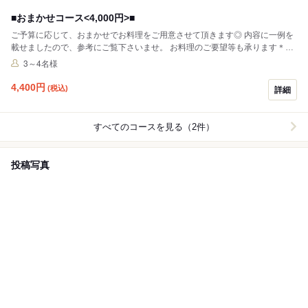
■おまかせコース<4,000円>■
ご予算に応じて、おまかせでお料理をご用意させて頂きます◎ 内容に一例を
載せましたので、参考にご覧下さいませ。 お料理のご要望等も承ります＊
様々なシーンに是非ご利用下さい！
3～4名様
4,400
円
(税込)
詳細
すべてのコースを見る（2件）
投稿写真