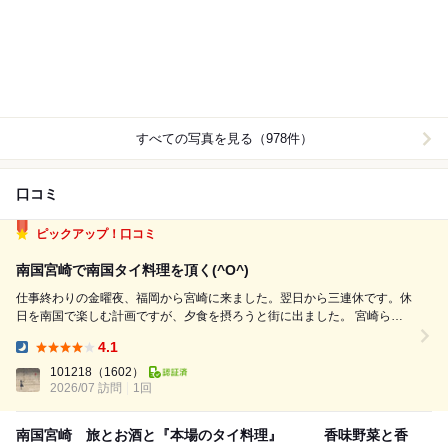
すべての写真を見る（978件）
口コミ
ピックアップ！口コミ
南国宮崎で南国タイ料理を頂く(^O^)
仕事終わりの金曜夜、福岡から宮崎に来ました。翌日から三連休です。休
日を南国で楽しむ計画ですが、夕食を摂ろうと街に出ました。 宮崎らし
く鶏も良いけど空港のラウンジでスナック菓子を食べたのでそれ程腹も減
4.1
ってないので、軽く済まそうとこちらに行ってみました。複数の飲食店が
Dinner:
入る古いビルの2階。知らないと入ら...
101218
（1602）
2026/07 訪問
1回
南国宮崎 旅とお酒と『本場のタイ料理』 香味野菜と香