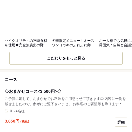
ハイクオリティの宮崎食材
冬季限定メニュー！オース
お一人様でも気軽に
を使用◆完全無農薬の野菜
ワン（カキのふわふわ卵と
雰囲気＊自然と会話
も仕入れ！
じ）
心地良い空間
こだわりをもっと見る
コース
◇おまかせコース<3,500円>◇
ご予算に応じて、おまかせでお料理をご用意させて頂きます◎ 内容に一例を
載せましたので、参考にご覧下さいませ。 お料理のご要望等も承ります＊
様々なシーンに是非ご利用下さい！
3～4名様
3,850
円
(税込)
詳細