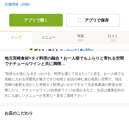
店舗情報（詳細）
アプリで開く
アプリで保存
写真
口コミ
トップ
メニュー
930
121
50
貯まる・使える
ディナーで人数×
pt
地元宮崎食材×タイ料理の融合＊お一人様でもふらりと寄れる空間
でナチュールワインと共に満喫…
"気持ちが楽になるきっかけを、料理を通じて伝えたい"と店主。お一人様でも
気軽に入れる雰囲気が魅力です◎自然と会話の弾む居心地良い空間で、地元
宮崎の食材を活かした本格タイ料理はいかがですか？完全無農薬の野菜を収
穫したり、ナチュールワイン(自然派ワイン)を揃えるなど、当店は健康志向の
方にも嬉しいメニューが充実◎＊是非ご賞味下さい！
お店のこだわり