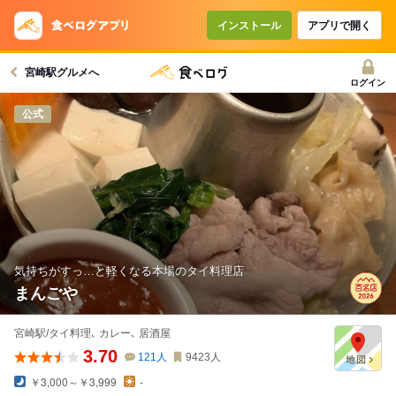
インストール
アプリで開く
宮崎駅グルメへ
ログイン
公式
気持ちがすっ…と軽くなる本場のタイ料理店
まんごや
宮崎駅/タイ料理､ カレー､ 居酒屋
3.70
121
人
9423
人
￥3,000～￥3,999
-