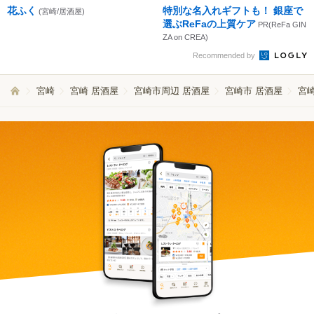
花ふく
特別な名入れギフトも！ 銀座で
(宮崎/居酒屋)
選ぶReFaの上質ケア
PR(ReFa GIN
ZA on CREA)
Recommended by
宮崎
宮崎 居酒屋
宮崎市周辺 居酒屋
宮崎市 居酒屋
宮