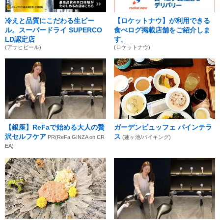
冷えと品質にこだわる生ビー
【ロケットナウ】が利用できる
ル。スーパードライ SUPERCO
食べログ掲載店舗をご紹介しま
LD認定店
す。
(アサヒビール)
(ロケットナウ)
【銀座】ReFaで始める大人の贅
ガーデンビュッフェ パインテラ
沢セルフケア
ス
PR(ReFa GINZA on CR
(蓮ヶ池/バイキング)
EA)