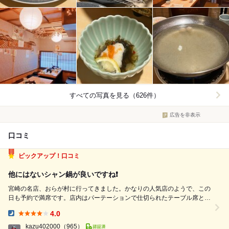
すべての写真を見る（626件）
広告を非表示
口コミ
ピックアップ！口コミ
他にはないシャン鍋が良いですね❗️
宮崎の名店、おらが村に行ってきました。かなりの人気店のようで、この
日も予約で満席です。店内はパーテーションで仕切られたテーブル席とカ
ウンター席があり、落ち着いた雰囲気でした。お料理はおまかせコースを
4.0
注文していましたので、噂のシャン鍋の鶏肉があらかじめテーブルに準備
Dinner:
されています。おまかせコースはシャン...
kazu402000
（965）