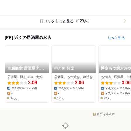
口コミをもっと見る（129人）
[PR] 近くの居酒屋のお店
もっと見る
全席個室 居酒屋 九州
串と魚 酔楽
博多もつ鍋おお
和食 八州 宮崎橘通西
宮崎店
居酒屋、豚しゃぶ、海鮮
居酒屋、もつ焼き、串焼き
もつ鍋、居酒屋、牛
店
3.08
3.06
3.06
￥4,000～￥4,999
￥4,000～￥4,999
￥4,000～￥4,999
Dinner:
Dinner:
Dinner:
-
-
￥2,000～￥2,999
Lunch:
Lunch:
Lunch:
34人
12人
24人
広告を非表示