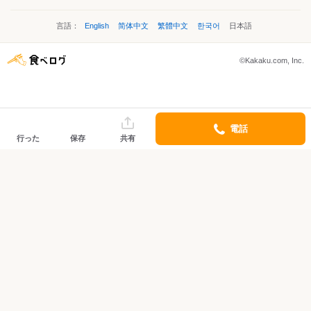
言語：
English
简体中文
繁體中文
한국어
日本語
©Kakaku.com, Inc.
電話
行った
保存
共有