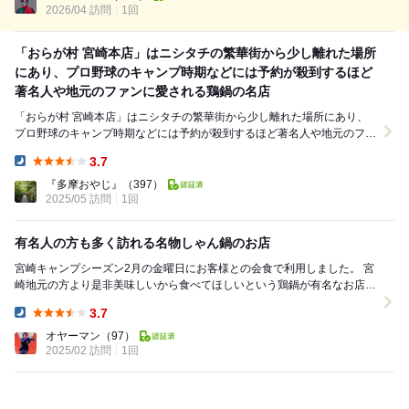
2026/04 訪問
1回
「おらが村 宮崎本店」はニシタチの繁華街から少し離れた場所
にあり、プロ野球のキャンプ時期などには予約が殺到するほど
著名人や地元のファンに愛される鶏鍋の名店
「おらが村 宮崎本店」はニシタチの繁華街から少し離れた場所にあり、
プロ野球のキャンプ時期などには予約が殺到するほど著名人や地元のファ
ンに愛される鶏鍋の名店。 「おらが村 宮崎本店...
3.7
Dinner:
『多摩おやじ』
（397）
2025/05 訪問
1回
有名人の方も多く訪れる名物しゃん鍋のお店
宮崎キャンプシーズン2月の金曜日にお客様との会食で利用しました。 宮
崎地元の方より是非美味しいから食べてほしいという鶏鍋が有名なお店と
のことで、ずいぶん前から予約させて頂きました...
3.7
Dinner:
オヤーマン
（97）
2025/02 訪問
1回