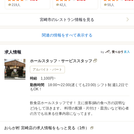
219人
42人
55人
宮崎市
のレストラン情報を見る
関連の情報をすべて表示する
求人情報
by
ホールスタッフ・サービススタッフ
アルバイト・パート
時給
1,100円~
勤務時間
18:00〜22:00(遅くても23:00) シフト制 週1,2日で
もOK！
飲食店ホールスタッフです！ 主に接客(鍋の食べ方の説明な
ど)をして頂きます。 料理の配膳・片付け・皿洗いなど初心者
の方でも出来る仕事内容になってます。
おらが村 宮崎店の求人情報をもっと見る（
1
件）