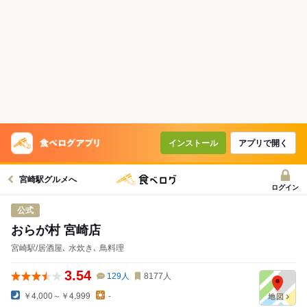
インストール
アプリで開く
宮崎駅グルメへ
ログイン
公式
おらが村 宮崎店
宮崎駅/居酒屋､ 水炊き､ 鳥料理
3.54
129
人
8177
人
￥4,000～￥4,999
-