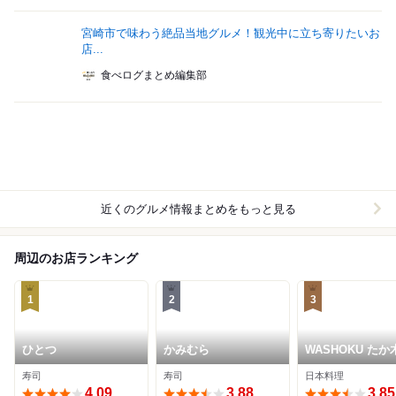
宮崎市で味わう絶品当地グルメ！観光中に立ち寄りたいお
店...
食べログまとめ編集部
近くのグルメ情報まとめをもっと見る
周辺のお店ランキング
1
2
3
ひとつ
かみむら
WASHOKU たか
寿司
寿司
日本料理
4.09
3.88
3.85