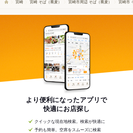
宮崎
宮崎 そば（蕎麦）
宮崎市周辺 そば（蕎麦）
宮崎市 
より便利になったアプリで
快適にお店探し
クイックな現在地検索。検索が快適に
予約も簡単。空席をスムーズに検索