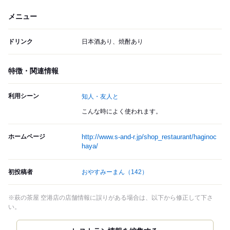
メニュー
ドリンク
日本酒あり、焼酎あり
特徴・関連情報
利用シーン
知人・友人と
こんな時によく使われます。
ホームページ
http://www.s-and-r.jp/shop_restaurant/haginoc
haya/
初投稿者
おやすみーまん
（142）
※萩の茶屋 空港店の店舗情報に誤りがある場合は、以下から修正して下さ
い。