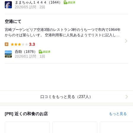
ままちゃん１４４４
（1644）
2026/05 訪問
2回
空港にて
宮崎ブーゲンビリア空港3階のレストラン3軒のうち一つで市内で1964年
からのそば屋らしいす。 空港利用客に人気あるようでリストに記入して
並ぶ方多数。 親子丼(ミニうどんか蕎...
3.3
Lunch:
呑助
（1876）
2026/01 訪問
1回
口コミをもっと見る（237人）
[PR] 近くの和食のお店
もっと見る