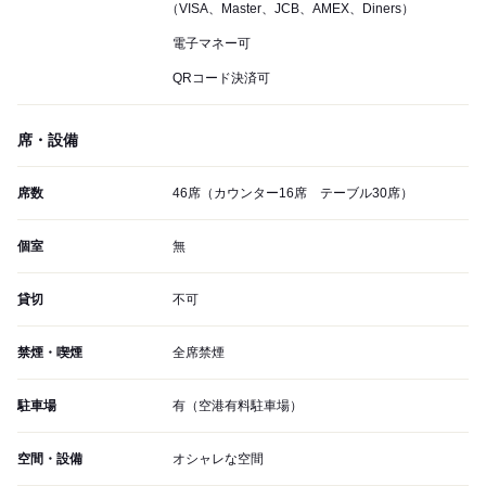
（VISA、Master、JCB、AMEX、Diners）
電子マネー可
QRコード決済可
席・設備
席数
46席（カウンター16席 テーブル30席）
個室
無
貸切
不可
禁煙・喫煙
全席禁煙
駐車場
有（空港有料駐車場）
空間・設備
オシャレな空間