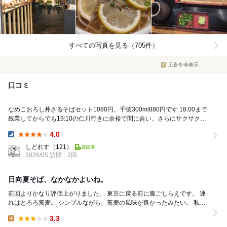
すべての写真を見る（705件）
広告を非表示
口コミ
なめこおろし丼ざるそばセット1080円、千徳300ml880円です 18:00まで
残業してからでも19:10の仁川行きに余裕で間に合い、さらにサクサクと
晩酌する余裕がある宮崎とは...
4.0
Dinner:
しどれす
（121）
2026/05 訪問
2回
日向夏そば、なかなかよいね。
前回よりかなり評価上がりました。 東京に戻る前に腹ごしらえです。 連
れはとろろ蕎麦。 シンプルながら、蕎麦の風味が良かったみたい。 私は
日向夏そば！ 冷たいお蕎麦...
3.3
Lunch: