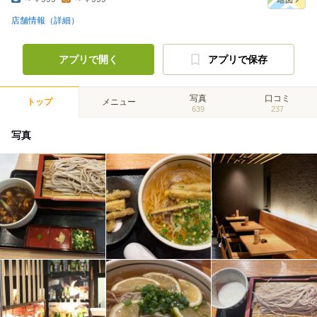
店舗情報（詳細）
アプリで開く
アプリで保存
写真
口コミ
トップ
メニュー
639
237
写真