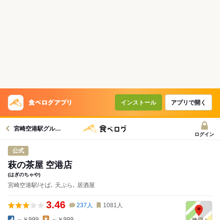
インストール
アプリで開く
宮崎空港駅グルメへ
ログイン
公式
萩の茶屋 空港店
(はぎのちゃや)
宮崎空港駅/そば､ 天ぷら､ 居酒屋
3.46
237
人
1081
人
～￥999
～￥999