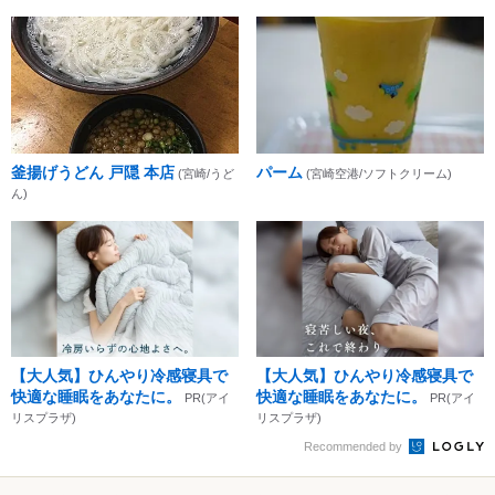
釜揚げうどん 戸隠 本店
パーム
(宮崎/うど
(宮崎空港/ソフトクリーム)
ん)
【大人気】ひんやり冷感寝具で
【大人気】ひんやり冷感寝具で
快適な睡眠をあなたに。
快適な睡眠をあなたに。
PR(アイ
PR(アイ
リスプラザ)
リスプラザ)
Recommended by