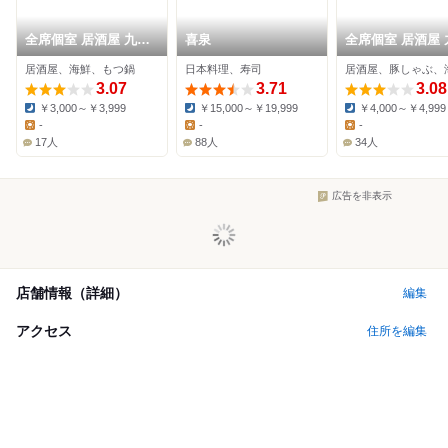
全席個室 居酒屋 九州
喜泉
全席個室 居酒屋 
料理 かこみ庵 宮崎橘
和食 八州 宮崎橘
居酒屋、海鮮、もつ鍋
日本料理、寿司
居酒屋、豚しゃぶ、
通西店
店
3.07
3.71
3.08
￥3,000～￥3,999
￥15,000～￥19,999
￥4,000～￥4,999
Dinner:
Dinner:
Dinner:
-
-
-
Lunch:
Lunch:
Lunch:
17人
88人
34人
広告を非表示
店舗情報（詳細）
編集
アクセス
住所を編集