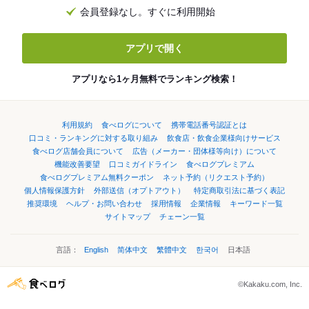
会員登録なし。すぐに利用開始
アプリで開く
アプリなら1ヶ月無料でランキング検索！
利用規約
食べログについて
携帯電話番号認証とは
口コミ・ランキングに対する取り組み
飲食店・飲食企業様向けサービス
食べログ店舗会員について
広告（メーカー・団体様等向け）について
機能改善要望
口コミガイドライン
食べログプレミアム
食べログプレミアム無料クーポン
ネット予約（リクエスト予約）
個人情報保護方針
外部送信（オプトアウト）
特定商取引法に基づく表記
推奨環境
ヘルプ・お問い合わせ
採用情報
企業情報
キーワード一覧
サイトマップ
チェーン一覧
言語：
English
简体中文
繁體中文
한국어
日本語
©Kakaku.com, Inc.