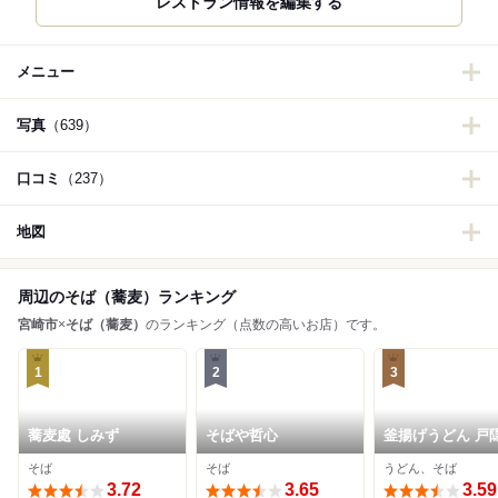
レストラン情報を編集する
メニュー
写真
（639）
口コミ
（237）
地図
周辺のそば（蕎麦）ランキング
宮崎市
×
そば（蕎麦）
のランキング（点数の高いお店）です。
1
2
3
蕎麦處 しみず
そばや哲心
釜揚げうどん 戸隠
店
そば
そば
うどん、そば
3.72
3.65
3.59