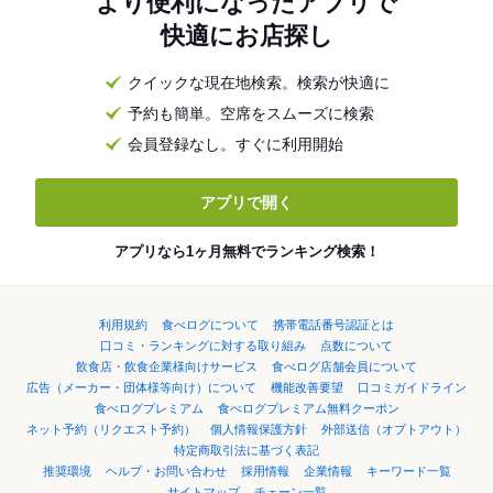
より便利になったアプリで
快適にお店探し
クイックな現在地検索。検索が快適に
予約も簡単。空席をスムーズに検索
会員登録なし。すぐに利用開始
アプリで開く
アプリなら1ヶ月無料でランキング検索！
利用規約
食べログについて
携帯電話番号認証とは
口コミ・ランキングに対する取り組み
点数について
飲食店・飲食企業様向けサービス
食べログ店舗会員について
広告（メーカー・団体様等向け）について
機能改善要望
口コミガイドライン
食べログプレミアム
食べログプレミアム無料クーポン
ネット予約（リクエスト予約）
個人情報保護方針
外部送信（オプトアウト）
特定商取引法に基づく表記
推奨環境
ヘルプ・お問い合わせ
採用情報
企業情報
キーワード一覧
サイトマップ
チェーン一覧