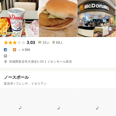
3.03
15
68
人
人
-
～￥999
-
宮城県富谷市大清水1-33-1 イオンモール富谷
ノースポール
富谷市 / フレンチ、イタリアン