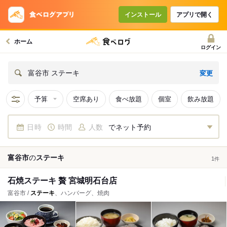
インストール
アプリで開く
ホーム
ログイン
変更
富谷市 ステーキ
予算
空席あり
食べ放題
個室
飲み放題
日時
時間
人数
でネット予約
富谷市
の
ステーキ
1
件
石焼ステーキ 贅 宮城明石台店
富谷市 /
ステーキ
、ハンバーグ、焼肉