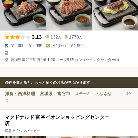
3.13
132
1770
人
人
￥2,000～￥2,999
￥1,000～￥1,999
-
宮城県富谷市明石台6-1-20 コープ明石台ショッピングセンター内
条件を変えると、もっと多くのお店が見つかります
洋食・西洋料理
宮城県
富谷市
ステーキ
の検索結
14
件
果
マクドナルド 富谷イオンショッピングセンター
店
富谷市 / ハンバーガー