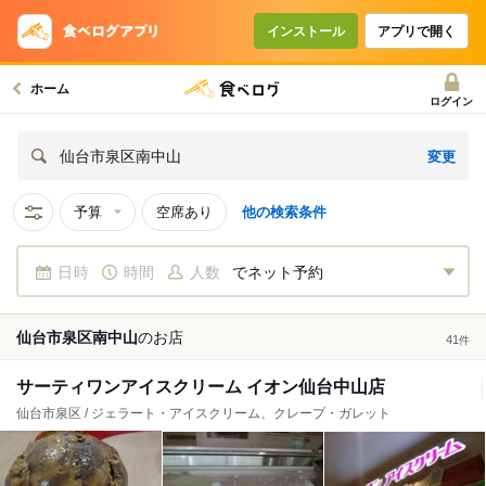
インストール
アプリで開く
ホーム
ログイン
変更
仙台市泉区南中山
予算
空席あり
他の検索条件
日時
時間
人数
でネット予約
仙台市泉区南中山
の
お店
41
件
サーティワンアイスクリーム イオン仙台中山店
仙台市泉区 / ジェラート・アイスクリーム、クレープ・ガレット