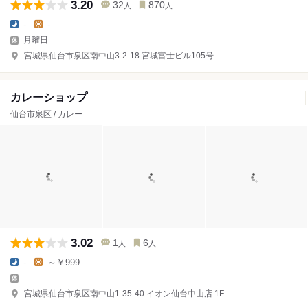
3.20
32
870
人
人
-
-
月曜日
宮城県仙台市泉区南中山3-2-18 宮城富士ビル105号
カレーショップ
仙台市泉区 / カレー
3.02
1
6
人
人
-
～￥999
-
宮城県仙台市泉区南中山1-35-40 イオン仙台中山店 1F