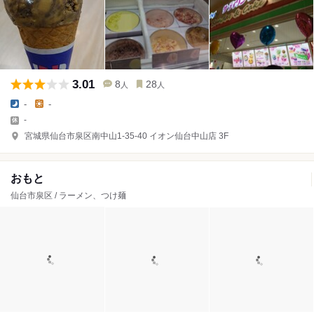
3.01
8
28
人
人
-
-
-
宮城県仙台市泉区南中山1-35-40 イオン仙台中山店 3F
おもと
仙台市泉区 / ラーメン、つけ麺