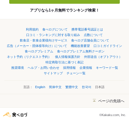
アプリなら1ヶ月無料でランキング検索！
利用規約
食べログについて
携帯電話番号認証とは
口コミ・ランキングに対する取り組み
点数について
飲食店・飲食企業様向けサービス
食べログ店舗会員について
広告（メーカー・団体様等向け）について
機能改善要望
口コミガイドライン
食べログプレミアム
食べログプレミアム無料クーポン
ネット予約（リクエスト予約）
個人情報保護方針
外部送信（オプトアウト）
特定商取引法に基づく表記
推奨環境
ヘルプ・お問い合わせ
採用情報
企業情報
キーワード一覧
サイトマップ
チェーン一覧
言語：
English
简体中文
繁體中文
한국어
日本語
ページの先頭へ
©Kakaku.com, Inc.