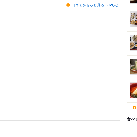
口コミ
をもっと見る （
63
人）
食べ