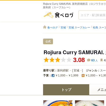
Rojiura Curry SAMURAI. 新利府南館店（ロジウラ
新利府（スープカレー）
食べログ
食べログ
宮城
宮城 スープカレー
松島 スー
公式
Rojiura Curry SAMUR
3.08
63
人
4
最寄り駅：
新利府駅
[
宮城
]
ジャンル：
スー
予算：
￥1,000～￥1,999
￥1,000～￥1,9
トップ
メニ