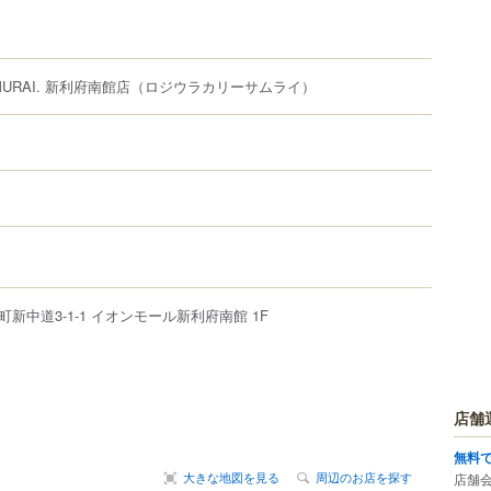
 SAMURAI. 新利府南館店
（ロジウラカリーサムライ）
町
新中道3-1-1
イオンモール新利府南館 1F
店舗
無料
大きな地図を見る
周辺のお店を探す
店舗