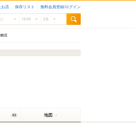
たお店
保存リスト
無料会員登録/ログイン
府南館店
地図
63