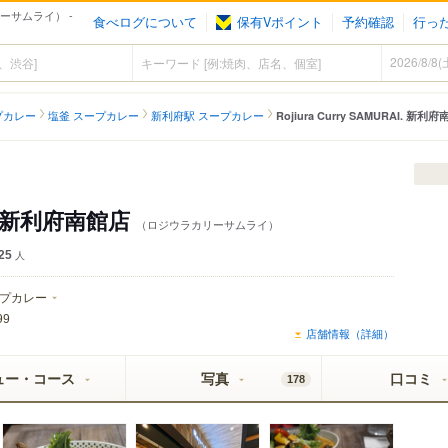
カリーサムライ） -
食べログについて
保有Vポイント
予約確認
行っ
プカレー
塩釜 スープカレー
新利府駅 スープカレー
Rojiura Curry SAMURAI. 新利
AI. 新利府南館店
（ロジウラカリーサムライ）
25
人
プカレー
99
店舗情報（詳細）
ュー・コース
写真
口コミ
178