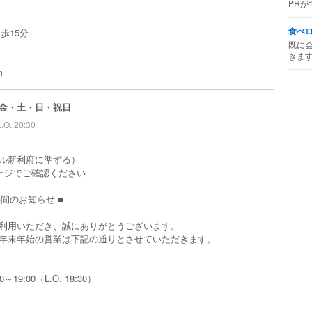
PRが
食べ
歩15分
既に
きま
m
金・土・日・祝日
L.O. 20:30
ル新利府に準ずる）
ージでご確認ください
時間のお知らせ ■
利用いただき、誠にありがとうございます。
年末年始の営業は下記の通りとさせていただきます。
～19:00（L.O. 18:30）