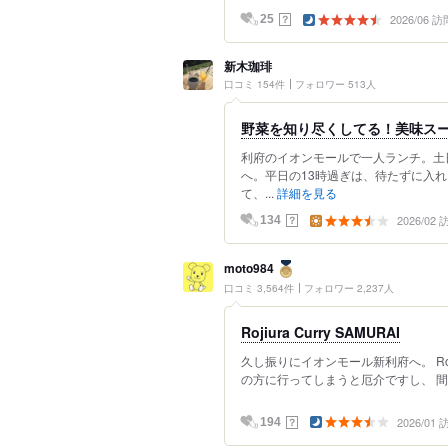
2026/06 訪
？
25
新木珈琲
口コミ 154件
フォロワー 513人
野菜を知り尽くしてる！美味ス
利府のイオンモールで一人ランチ。土
へ。平日の13時過ぎは、待たずに入
て、...
詳細を見る
2026/02
？
134
moto984
口コミ 3,564件
フォロワー 2,237人
Rojiura Curry SAMURAI
久し振りにイオンモール新利府へ。 Rojiu
の方に行ってしまうと厄介ですし、 間
2026/01
？
194