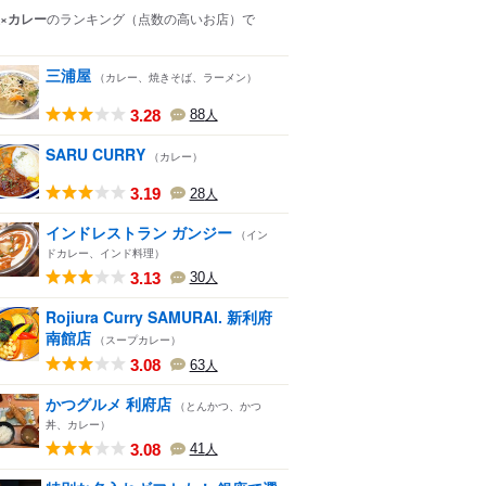
×カレー
のランキング
（点数の高いお店）
で
三浦屋
（カレー、焼きそば、ラーメン）
3.28
88
人
SARU CURRY
（カレー）
3.19
28
人
インドレストラン ガンジー
（イン
ドカレー、インド料理）
3.13
30
人
Rojiura Curry SAMURAI. 新利府
南館店
（スープカレー）
3.08
63
人
かつグルメ 利府店
（とんかつ、かつ
丼、カレー）
3.08
41
人