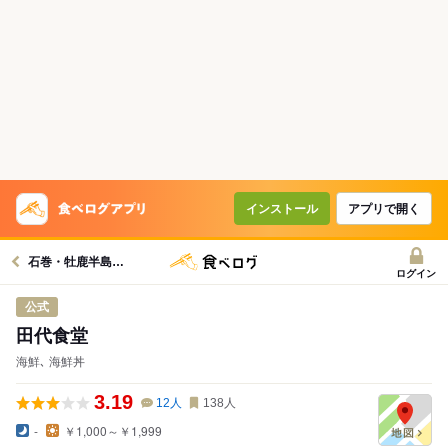
インストール
アプリで開く
石巻・牡鹿半島グルメへ
ログイン
公式
田代食堂
海鮮､ 海鮮丼
3.19
12
人
138
人
-
￥1,000～￥1,999