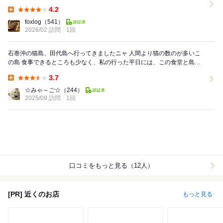
付生牡蠣(税込1,000円)は、大粒で濃厚...
4.2
Lunch:
foxlog
（541）
2026/02 訪問
1回
石巻沖の猫島、田代島へ行ってきましたニャ 人間より猫の数のが多いこ
の島 食事できるところも少なく、私の行った平日には、この食堂と島の
駅の2か所だけでした。 そんな状況で女将さ...
3.7
Lunch:
☆みゃ～ご☆
（244）
2025/09 訪問
1回
口コミをもっと見る（12人）
[PR] 近くのお店
もっと見る