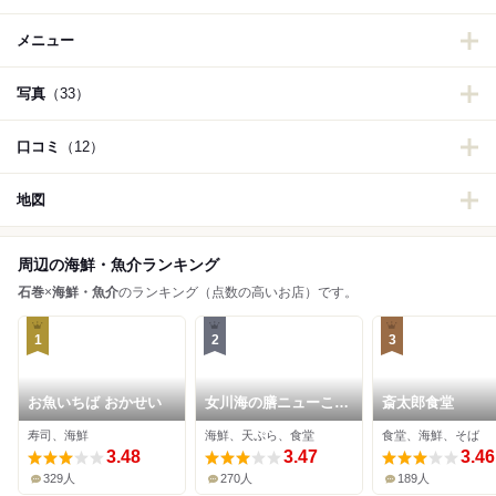
メニュー
写真
（33）
口コミ
（12）
地図
周辺の海鮮・魚介ランキング
石巻
×
海鮮・魚介
のランキング（点数の高いお店）です。
1
2
3
お魚いちば おかせい
女川海の膳ニューこの
斎太郎食堂
り
寿司、海鮮
海鮮、天ぷら、食堂
食堂、海鮮、そば
3.48
3.47
3.46
329人
270人
189人