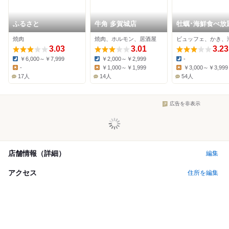
ふるさと
牛角 多賀城店
牡蠣･海鮮食べ放
島おさしみ水族
焼肉
焼肉、ホルモン、居酒屋
ビュッフェ、かき、
3.03
3.01
3.23
￥6,000～￥7,999
￥2,000～￥2,999
-
Dinner:
Dinner:
Dinner:
-
￥1,000～￥1,999
￥3,000～￥3,999
Lunch:
Lunch:
Lunch:
17人
14人
54人
広告を非表示
店舗情報（詳細）
編集
アクセス
住所を編集