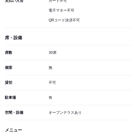
支払い方法
カード不可
電子マネー不可
QRコード決済不可
席・設備
席数
30席
個室
無
貸切
不可
駐車場
有
空間・設備
オープンテラスあり
メニュー