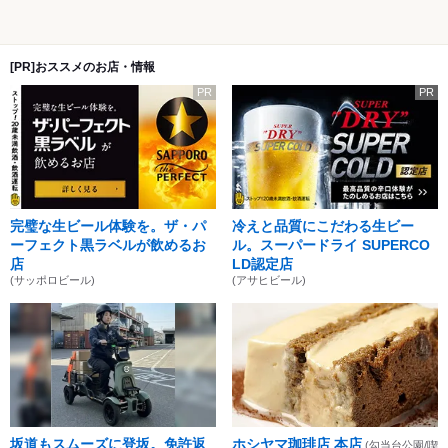
[PR]おススメのお店・情報
PR
PR
完璧な生ビール体験を。ザ・パ
冷えと品質にこだわる生ビー
ーフェクト黒ラベルが飲めるお
ル。スーパードライ SUPERCO
店
LD認定店
(サッポロビール)
(アサヒビール)
坂道もスムーズに登坂。免許返
ホシヤマ珈琲店 本店
(勾当台公園/喫