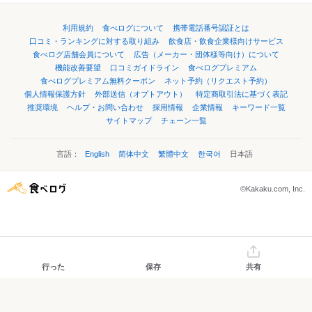
利用規約
食べログについて
携帯電話番号認証とは
口コミ・ランキングに対する取り組み
飲食店・飲食企業様向けサービス
食べログ店舗会員について
広告（メーカー・団体様等向け）について
機能改善要望
口コミガイドライン
食べログプレミアム
食べログプレミアム無料クーポン
ネット予約（リクエスト予約）
個人情報保護方針
外部送信（オプトアウト）
特定商取引法に基づく表記
推奨環境
ヘルプ・お問い合わせ
採用情報
企業情報
キーワード一覧
サイトマップ
チェーン一覧
言語：
English
简体中文
繁體中文
한국어
日本語
©Kakaku.com, Inc.
行った
保存
共有