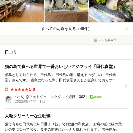
すべての写真を見る（48件）
広告を非表示
口コミ
猫の島で食べる世界で一番おいしいアジフライ「田代食堂」
猫島として知られる「田代島」 田代島の港に構えるのがこの「田代食
堂」さんです。 猫島に行った際、田代食堂さんしか営業しておらずラン
チ時に利用させていただきました。 季...
5.0
Lunch:
つづな@フォトジェニックグルメ紀行
（302）
2022/08 訪問
1回
大粒クリーミーな生牡蠣
猫で有名な田代島仁斗田港より徒歩5分程度の和食店。 お店の前は猫の憩
いの場になっており、食事の前後にたっぷり戯れられます。 岩手県産殻