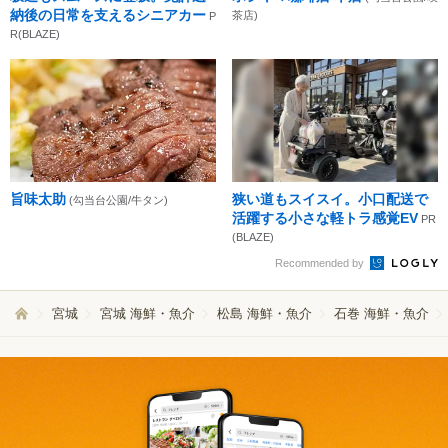
納後の日常を支えるシニアカー
茶店)
P
R(BLAZE)
旨味太助
狭い道もスイスイ。小口配送で
(勾当台公園/牛タン)
活躍する小さな軽トラ感覚EV
PR
(BLAZE)
Recommended by
宮城
宮城 海鮮・魚介
松島 海鮮・魚介
石巻 海鮮・魚介