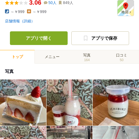
3.06
50
人
849
人
～￥999
～￥999
店舗情報（詳細）
アプリで開く
アプリで保存
写真
口コミ
トップ
メニュー
164
50
写真