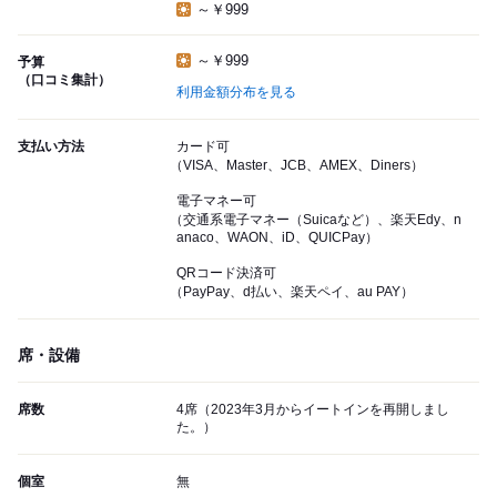
～￥999
～￥999
予算
（口コミ集計）
利用金額分布を見る
支払い方法
カード可
（VISA、Master、JCB、AMEX、Diners）
電子マネー可
（交通系電子マネー（Suicaなど）、楽天Edy、n
anaco、WAON、iD、QUICPay）
QRコード決済可
（PayPay、d払い、楽天ペイ、au PAY）
席・設備
席数
4席（2023年3月からイートインを再開しまし
た。）
個室
無