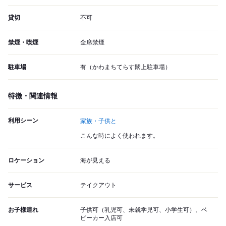
貸切
不可
禁煙・喫煙
全席禁煙
駐車場
有（かわまちてらす閖上駐車場）
特徴・関連情報
利用シーン
家族・子供と
こんな時によく使われます。
ロケーション
海が見える
サービス
テイクアウト
お子様連れ
子供可（乳児可、未就学児可、小学生可）、ベ
ビーカー入店可