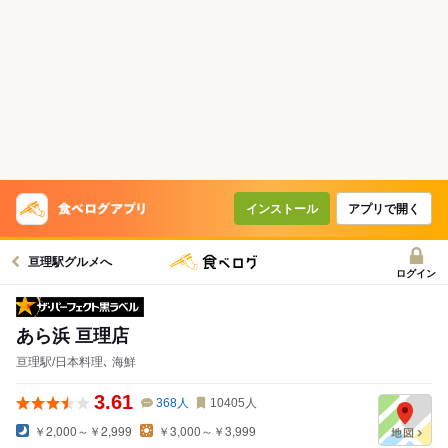
インストール
アプリで開く
亘理駅グルメへ
ログイン
ザ・パーフェクト黒ラベル
あら浜 亘理店
亘理駅/日本料理､ 海鮮
3.61
368
人
10405
人
￥2,000～￥2,999
￥3,000～￥3,999