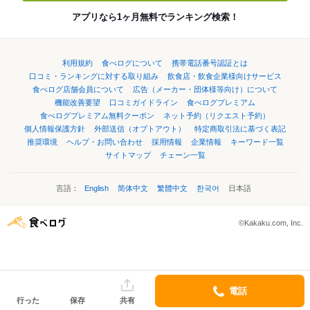
アプリなら1ヶ月無料でランキング検索！
利用規約
食べログについて
携帯電話番号認証とは
口コミ・ランキングに対する取り組み
飲食店・飲食企業様向けサービス
食べログ店舗会員について
広告（メーカー・団体様等向け）について
機能改善要望
口コミガイドライン
食べログプレミアム
食べログプレミアム無料クーポン
ネット予約（リクエスト予約）
個人情報保護方針
外部送信（オプトアウト）
特定商取引法に基づく表記
推奨環境
ヘルプ・お問い合わせ
採用情報
企業情報
キーワード一覧
サイトマップ
チェーン一覧
言語：
English
简体中文
繁體中文
한국어
日本語
©Kakaku.com, Inc.
電話
行った
保存
共有