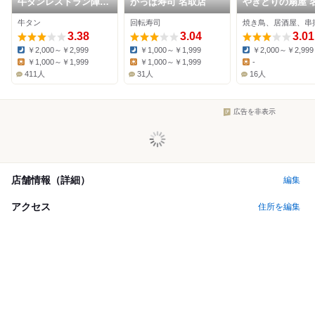
牛タンレストラン陣中
かっぱ寿司 名取店
やきとりの扇屋 
仙台国際空港店
杜せきのした店
牛タン
回転寿司
焼き鳥、居酒屋、串
3.38
3.04
3.01
￥2,000～￥2,999
￥1,000～￥1,999
￥2,000～￥2,999
Dinner:
Dinner:
Dinner:
￥1,000～￥1,999
￥1,000～￥1,999
-
Lunch:
Lunch:
Lunch:
411人
31人
16人
広告を非表示
店舗情報（詳細）
編集
アクセス
住所を編集