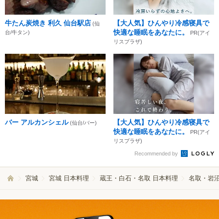
牛たん炭焼き 利久 仙台駅店
【大人気】ひんやり冷感寝具で
(仙
快適な睡眠をあなたに。
台/牛タン)
PR(アイ
リスプラザ)
バー アルカンシェル
【大人気】ひんやり冷感寝具で
(仙台/バー)
快適な睡眠をあなたに。
PR(アイ
リスプラザ)
Recommended by
宮城
宮城 日本料理
蔵王・白石・名取 日本料理
名取・岩沼