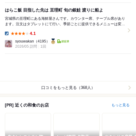
はらこ飯 目指した先は 亘理町 旬の銀鮭 渡りに船よ
宮城県の亘理町にある海鮮屋さんです。カウンター席、テーブル席があり
ます。注文はタブレットにて行い、季節ごとに提供できるメニューは変わ
ります。カード決済、電子マネーが利用可能です。 ...
4.1
Dinner:
syouwakan
（4195）
2026/05 訪問
1回
口コミをもっと見る（368人）
[PR] 近くの和食のお店
もっと見る