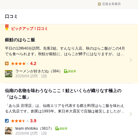
広告を非表示
口コミ
ピックアップ！口コミ
銀鮭のはらこ飯
平日の12時40分訪問。先客2組。すんなり入店。秋のはらこ飯がこの4月
でも食べられます。秋鮭が銀鮭に、はらこが鱒子にはなりますが。 はら
こ飯とホッキ飯のハーフセット3,850円+海老天盛り770円を注文。 10分
4.2
程で天ぷらが配膳されました。揚げ具合が素晴らしい！海老に熱が通り切
Lunch:
らないギリギリの感...
ラーメンが好きだね
（384）
2026/04 訪問
1回
仙南の名物を味わうならここ！鮭といくらが織りなす極上の
「はらこ飯」
「あら浜 亘理店」は、仙南エリアを代表する郷土料理はらこ飯を味わえ
る人気店です。創業は1993年。東日本大震災で店舗は被災しましたが、
「もう一度亘理で営業したい」という思いから現在...
3.9
Dinner:
team shotoku
（3617）
2026/06 訪問
1回