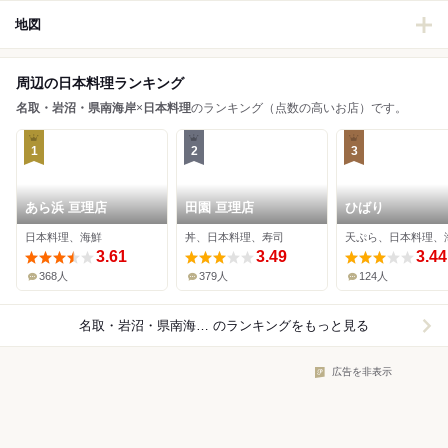
地図
周辺の日本料理ランキング
名取・岩沼・県南海岸
×
日本料理
のランキング（点数の高いお店）です。
1
2
3
あら浜 亘理店
田園 亘理店
ひばり
日本料理、海鮮
丼、日本料理、寿司
天ぷら、日本料理、
3.61
3.49
3.44
368人
379人
124人
名取・岩沼・県南海岸×日本料理
のランキングをもっと見る
広告を非表示