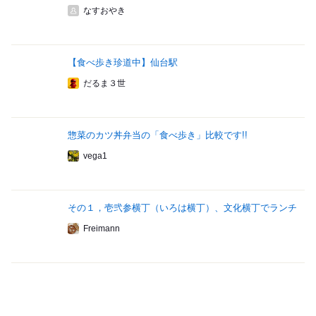
なすおやき
【食べ歩き珍道中】仙台駅
だるま３世
惣菜のカツ丼弁当の「食べ歩き」比較です!!
vega1
その１，壱弐参横丁（いろは横丁）、文化横丁でランチ
Freimann