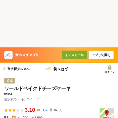
インストール
アプリで開く
富沢駅グルメへ
ログイン
公式
ワールドベイクドチーズケーキ
(WBC)
富沢駅/ケーキ､ スイーツ
3.10
11
人
361
人
-
￥1,000～￥1,999