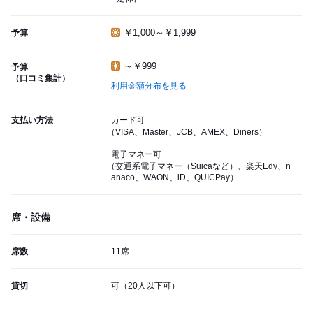
￥1,000～￥1,999
予算
～￥999
予算
（口コミ集計）
利用金額分布を見る
支払い方法
カード可
（VISA、Master、JCB、AMEX、Diners）
電子マネー可
（交通系電子マネー（Suicaなど）、楽天Edy、n
anaco、WAON、iD、QUICPay）
席・設備
席数
11席
貸切
可（20人以下可）