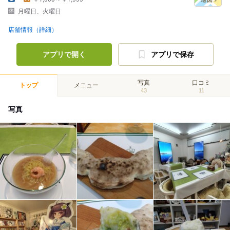
月曜日、火曜日
店舗情報（詳細）
アプリで開く
アプリで保存
写真
口コミ
トップ
メニュー
43
11
写真