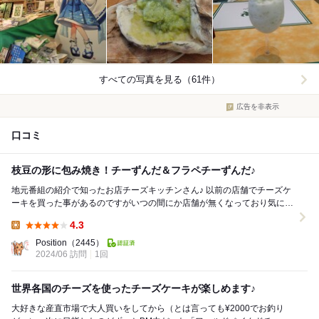
すべての写真を見る（61件）
広告を非表示
口コミ
枝豆の形に包み焼き！チーずんだ＆フラペチーずんだ♪
地元番組の紹介で知ったお店チーズキッチンさん♪ 以前の店舗でチーズケ
ーキを買った事があるのですがいつの間にか店舗が無くなっており気にな
っていたお店でもあります。 しばら...
4.3
Lunch:
Position
（2445）
2024/06 訪問
1回
世界各国のチーズを使ったチーズケーキが楽しめます♪
大好きな産直市場で大人買いをしてから（とは言っても¥2000でお釣り