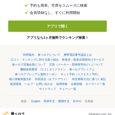
予約も簡単。空席をスムーズに検索
会員登録なし。すぐに利用開始
アプリで開く
アプリなら1ヶ月無料でランキング検索！
利用規約
食べログについて
携帯電話番号認証とは
口コミ・ランキングに対する取り組み
飲食店・飲食企業様向けサービス
食べログ店舗会員について
広告（メーカー・団体様等向け）について
機能改善要望
口コミガイドライン
食べログプレミアム
食べログプレミアム無料クーポン
ネット予約（リクエスト予約）
個人情報保護方針
外部送信（オプトアウト）
特定商取引法に基づく表記
推奨環境
ヘルプ・お問い合わせ
採用情報
企業情報
キーワード一覧
サイトマップ
チェーン一覧
言語：
English
简体中文
繁體中文
한국어
日本語
©Kakaku.com, Inc.