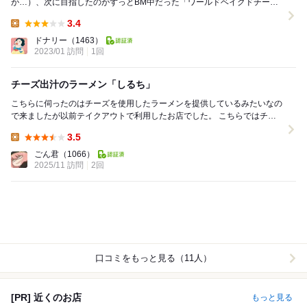
が…）、次に目指したのがずっとBM中だった「ワールドベイクドチーズ
ケーキ」さん♡ 以前は「チーズキッチン」...
3.4
Lunch:
ドナリー
（1463）
2023/01 訪問
1回
チーズ出汁のラーメン「しるち」
こちらに伺ったのはチーズを使用したラーメンを提供しているみたいなの
で来ましたが以前テイクアウトで利用したお店でした。 こちらではチー
ズケーキとピザを販売している所で中にあるカ...
3.5
Lunch:
ごん君
（1066）
2025/11 訪問
2回
口コミをもっと見る（11人）
[PR] 近くのお店
もっと見る