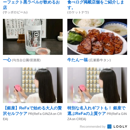
ーフェクト黒ラベルが飲めるお
食べログ掲載店舗をご紹介しま
店
す。
(サッポロビール)
(ロケットナウ)
一心
牛たん一福
(勾当台公園/居酒屋)
(広瀬通/牛タン)
【銀座】ReFaで始める大人の贅
特別な名入れギフトも！ 銀座で
沢セルフケア
選ぶReFaの上質ケア
PR(ReFa GINZA on CR
PR(ReFa GIN
EA)
ZA on CREA)
Recommended by