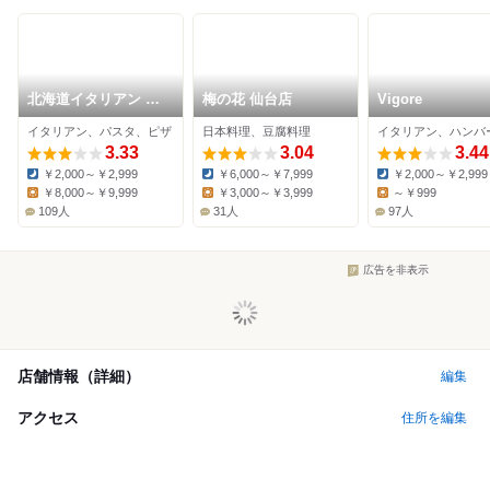
北海道イタリアン ミ
梅の花 仙台店
Vigore
アアンジェラ 長町南
イタリアン、パスタ、ピザ
日本料理、豆腐料理
イタリアン、ハンバ
3.33
3.04
3.44
￥2,000～￥2,999
￥6,000～￥7,999
￥2,000～￥2,999
Dinner:
Dinner:
Dinner:
￥8,000～￥9,999
￥3,000～￥3,999
～￥999
Lunch:
Lunch:
Lunch:
109人
31人
97人
広告を非表示
店舗情報（詳細）
編集
アクセス
住所を編集