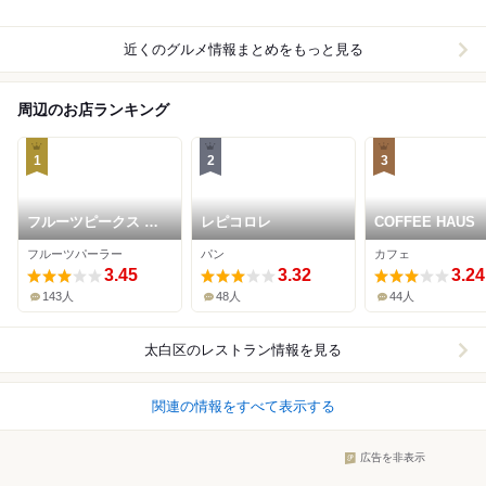
近くのグルメ情報まとめをもっと見る
周辺のお店ランキング
1
2
3
フルーツピークス 仙
レピコロレ
COFFEE HAUS
台富沢店
フルーツパーラー
パン
カフェ
3.45
3.32
3.24
143人
48人
44人
太白区
のレストラン情報を見る
関連の情報をすべて表示する
広告を非表示