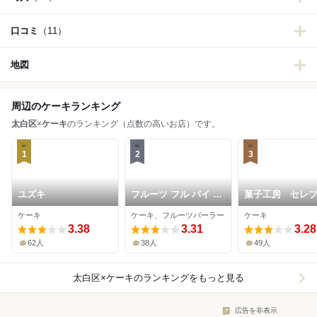
口コミ
（11）
地図
周辺のケーキランキング
太白区
×
ケーキ
のランキング（点数の高いお店）です。
1
2
3
ユズキ
フルーツ フル バイ イ
菓子工房 セレ
タガキ ララガーデン
ケーキ
ケーキ、フルーツパーラー
ケーキ
長町店
3.38
3.31
3.28
62人
38人
49人
太白区×ケーキ
のランキングをもっと見る
広告を非表示