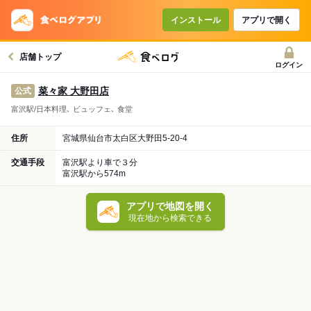
インストール
アプリで開く
店舗トップ
ログイン
菜々家 大野田店
公式
富沢駅/日本料理､ ビュッフェ､ 食堂
住所
宮城県仙台市太白区大野田5-20-4
交通手段
富沢駅より車で３分
富沢駅から574m
アプリで地図を開く
現在地から検索できる