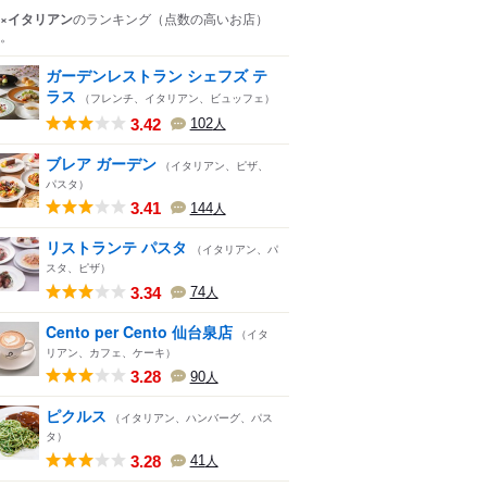
×イタリアン
のランキング
（点数の高いお店）
。
ガーデンレストラン シェフズ テ
ラス
（フレンチ、イタリアン、ビュッフェ）
3.42
102
人
ブレア ガーデン
（イタリアン、ピザ、
パスタ）
3.41
144
人
リストランテ パスタ
（イタリアン、パ
スタ、ピザ）
3.34
74
人
Cento per Cento 仙台泉店
（イタ
リアン、カフェ、ケーキ）
3.28
90
人
ピクルス
（イタリアン、ハンバーグ、パス
タ）
3.28
41
人