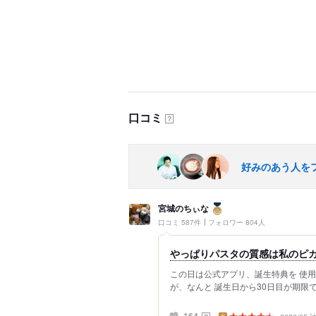
口コミ
？
好みのあう人を
宮城のちぃな
口コミ 587件
フォロワー 804人
やっぱりパスタの質感は私のピ
この日は公式アプリ、誕生特典を 使
が、なんと 誕生日から30日目が期限で、