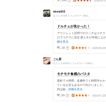
2026/05
？
164
nices833
口コミ 615件
フォロワー 189人
ドルチェが良かった！
アウトレット訪問でのランチはコチラ
のでコチラに決定 家人Ｂが学校に上が
細を見る
2025/06 訪
？
18
ごん君
口コミ 2,453件
フォロワー 1,068人
モチモチ食感のパスタ
透析で４時間、皮膚科で１時間半かか
ているお店もあるので向かいました。
内は賑...
詳細を見る
2023/07 訪
？
65