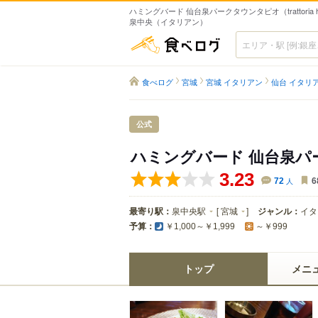
ハミングバード 仙台泉パークタウンタピオ（trattoria humm
泉中央（イタリアン）
食べログ
食べログ
宮城
宮城 イタリアン
仙台 イタリ
公式
ハミングバード 仙台泉
3.23
72
人
6
最寄り駅：
泉中央駅
[
宮城
]
ジャンル：
イタ
予算：
￥1,000～￥1,999
～￥999
トップ
メニ