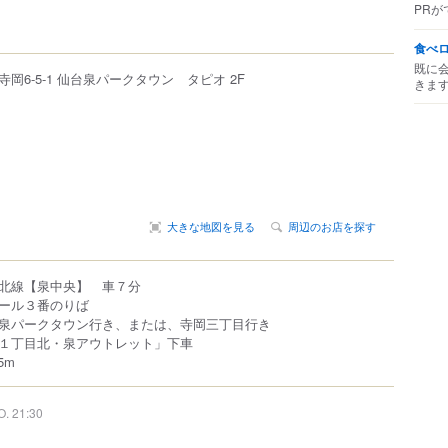
PRが
食べ
既に
寺岡
6-5-1
仙台泉パークタウン タピオ
2F
きま
大きな地図を見る
周辺のお店を探す
北線【泉中央】 車７分
プール３番のりば
泉パークタウン行き、または、寺岡三丁目行き
１丁目北・泉アウトレット」下車
5m
O. 21:30