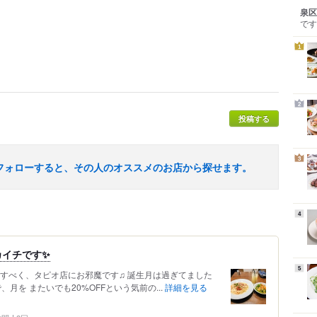
泉区
です
1
2
投稿する
3
フォローすると、その人のオススメのお店から探せます。
4
カイチです✨
5
用すべく、タピオ店にお邪魔です♫ 誕生月は過ぎてました
月を またいでも20%OFFという気前の...
詳細を見る