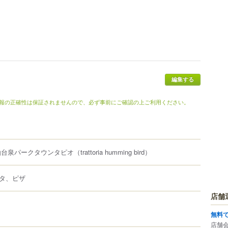
編集する
報の正確性は保証されませんので、必ず事前にご確認の上ご利用ください。
仙台泉パークタウンタピオ
（trattoria humming bird）
タ、ピザ
店舗
無料
店舗