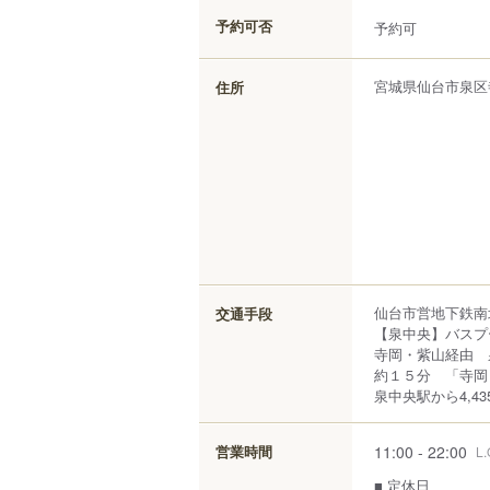
予約可否
予約可
宮城県
仙台市泉区
住所
仙台市営地下鉄南
交通手段
【泉中央】バス
寺岡・紫山経由 
約１５分 「寺岡
泉中央駅から4,43
11:00 - 22:00
営業時間
L.
■ 定休日