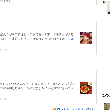
 訪問
2回
 家人Ｂが中華料理とコチラで悩ンダ末、ドルチェがある
る前、一番町のお店に一度連れて行ったのですが、...
詳
問
1回
ってしまい夕方になってしまいました、タピオなら営業し
 中途半端な時間だったのですがカフェ利用の方もいて店
この
問
1回
口コミ
をもっと見る （
72
人）