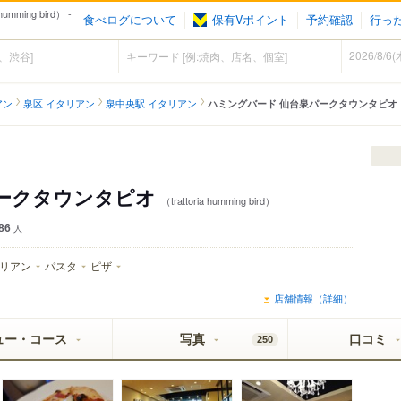
ing bird） -
食べログについて
保有Vポイント
予約確認
行っ
アン
泉区 イタリアン
泉中央駅 イタリアン
ハミングバード 仙台泉パークタウンタピオ
パークタウンタピオ
（trattoria humming bird）
86
人
リアン
パスタ
ピザ
店舗情報（詳細）
ュー・コース
写真
口コミ
250