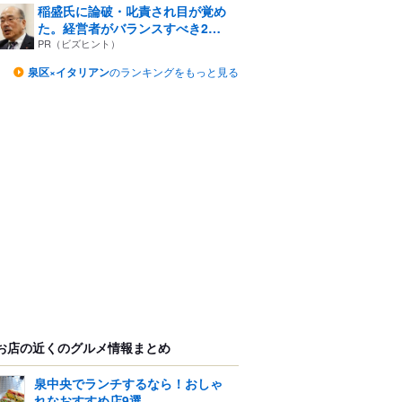
稲盛氏に論破・叱責され目が覚め
た。経営者がバランスすべき2
つ...
PR（ビズヒント）
泉区×イタリアン
のランキングをもっと見る
お店の近くのグルメ情報まとめ
泉中央でランチするなら！おしゃ
れなおすすめ店9選