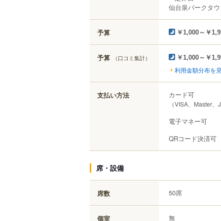
仙台泉パークタウ
予算
￥1,000～￥1,9
予算
（口コミ集計）
￥1,000～￥1,9
利用金額分布を
カード可
支払い方法
（VISA、Master、
電子マネー可
QRコード決済可
席・設備
50席
席数
無
個室