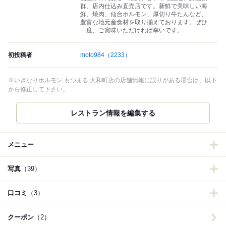
群、店内仕込み直売店です。新鮮で美味しい海
鮮、焼肉、仙台ホルモン、厚切り牛たんなど、
豊富な地元産食材を取り揃えております。ぜひ
一度、ご賞味いただければ幸いです。
初投稿者
moto984
（2233）
※いぎなりホルモン もつまる 大和町店の店舗情報に誤りがある場合は、以下
から修正して下さい。
レストラン情報を編集する
メニュー
写真
（39）
口コミ
（3）
クーポン
（2）