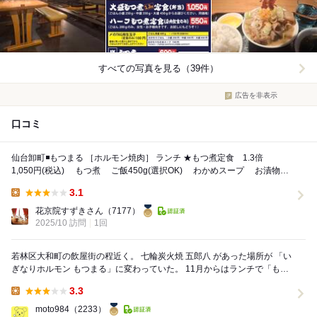
すべての写真を見る（39件）
広告を非表示
口コミ
仙台卸町◾️もつまる ［ホルモン焼肉］ ランチ ★もつ煮定食 1.3倍
1,050円(税込) もつ煮 ご飯450g(選択OK) わかめスープ お漬物
★...
3.1
Lunch:
花京院すずきさん
（7177）
2025/10 訪問
1回
若林区大和町の飲屋街の程近く。 七輪炭火焼 五郎八 があった場所が 「い
ぎなりホルモン もつまる」に変わっていた。 11月からはランチで「もつ
煮定食」を始めていたので寄ってみ...
3.3
Lunch:
moto984
（2233）