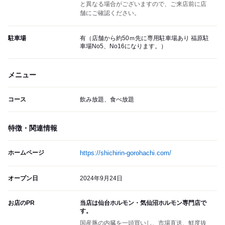
と異なる場合がございますので、ご来店前に店
舗にご確認ください。
駐車場
有（店舗から約50ｍ先に専用駐車場あり 福原駐
車場No5、No16になります。）
メニュー
コース
飲み放題、食べ放題
特徴・関連情報
ホームページ
https://shichirin-gorohachi.com/
オープン日
2024年9月24日
お店のPR
当店は仙台ホルモン・気仙沼ホルモン専門店で
す。
国産豚の内臓を一頭買いし、市場直送、鮮度抜