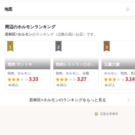
地図
周辺のホルモンランキング
若林区
×
ホルモン
のランキング（点数の高いお店）です。
1
2
3
焼肉 サントキ
焼肉レストランひがし
五臓六腑
やま 六丁の目店
焼肉、ホルモン
焼肉、ホルモン、冷麺
ホルモン、焼肉、居
3.33
3.27
3.14
80人
65人
27人
若林区×ホルモン
のランキングをもっと見る
広告を非表示