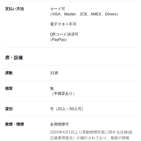
支払い方法
カード可
（VISA、Master、JCB、AMEX、Diners）
電子マネー不可
QRコード決済可
（PayPay）
席・設備
席数
32席
個室
無
（半個室あり）
貸切
可（20人～50人可）
禁煙・喫煙
全席喫煙可
2020年4月1日より受動喫煙対策に関する法律(改
正健康増進法）が施行されており、最新の情報