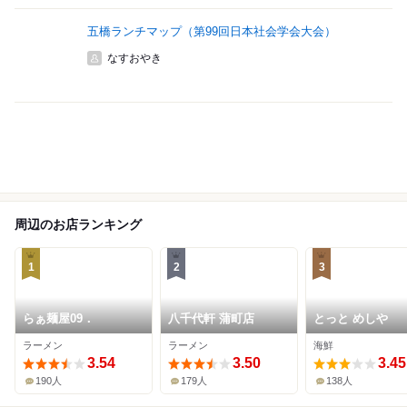
五橋ランチマップ（第99回日本社会学会大会）
なすおやき
周辺のお店ランキング
1
2
3
らぁ麺屋09．
八千代軒 蒲町店
とっと めしや
ラーメン
ラーメン
海鮮
3.54
3.50
3.45
190人
179人
138人