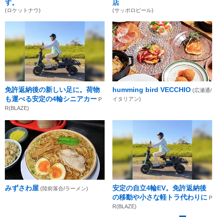
す。
店
(ロケットナウ)
(サッポロビール)
免許返納後の新しい足に。荷物
humming bird VECCHIO
(広瀬通/
も運べる安定の4輪シニアカー
イタリアン)
P
R(BLAZE)
みずさわ屋
安定の自立4輪EV。免許返納後
(陸前落合/ラーメン)
の移動や小さな軽トラ代わりに
P
R(BLAZE)