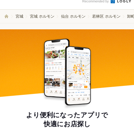
Recommended by
宮城
宮城 ホルモン
仙台 ホルモン
若林区 ホルモン
卸
より便利になったアプリで
快適にお店探し