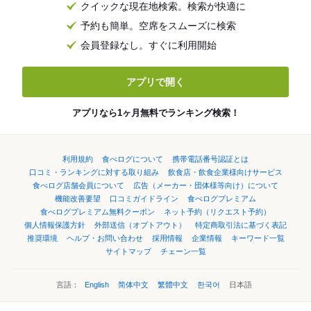
クイックな現在地検索。検索が快適に
予約も簡単。空席をスムーズに検索
会員登録なし。すぐに利用開始
アプリで開く
アプリなら1ヶ月無料でランキング検索！
利用規約
食べログについて
携帯電話番号認証とは
口コミ・ランキングに対する取り組み
飲食店・飲食企業様向けサービス
食べログ店舗会員について
広告（メーカー・団体様等向け）について
機能改善要望
口コミガイドライン
食べログプレミアム
食べログプレミアム無料クーポン
ネット予約（リクエスト予約）
個人情報保護方針
外部送信（オプトアウト）
特定商取引法に基づく表記
推奨環境
ヘルプ・お問い合わせ
採用情報
企業情報
キーワード一覧
サイトマップ
チェーン一覧
言語：
English
简体中文
繁體中文
한국어
日本語