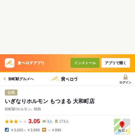
コースで使えるクーポン
戻る
クーポンを利用せず予約する
インストール
アプリで開く
卸町駅グルメへ
ログイン
公式
いぎなりホルモン もつまる 大和町店
卸町駅/ホルモン､ 焼肉
3.05
3
人
173
人
￥3,000～￥3,999
～￥999