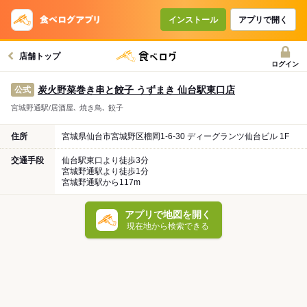
インストール
アプリで開く
店舗トップ
ログイン
炭火野菜巻き串と餃子 うずまき 仙台駅東口店
公式
宮城野通駅/居酒屋､ 焼き鳥､ 餃子
住所
宮城県仙台市宮城野区榴岡1-6-30 ディーグランツ仙台ビル 1F
交通手段
仙台駅東口より徒歩3分
宮城野通駅より徒歩1分
宮城野通駅から117m
アプリで地図を開く
現在地から検索できる