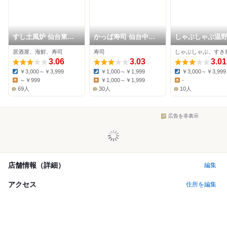
すし土風炉 仙台東口
かっぱ寿司 仙台中野
しゃぶしゃぶ温
店
栄店
多賀城店
居酒屋、海鮮、寿司
寿司
3.06
3.03
3.01
￥3,000～￥3,999
￥1,000～￥1,999
￥3,000～￥3,999
Dinner:
Dinner:
Dinner:
～￥999
￥1,000～￥1,999
-
Lunch:
Lunch:
Lunch:
69人
30人
10人
広告を非表示
店舗情報（詳細）
編集
アクセス
住所を編集