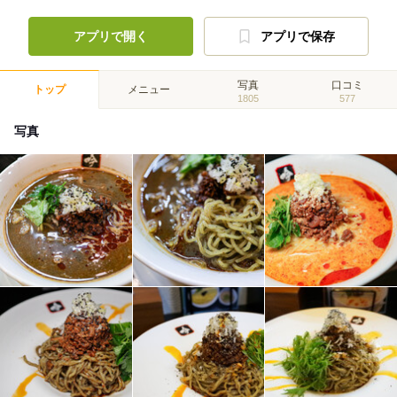
アプリで開く
アプリで保存
写真
口コミ
トップ
メニュー
1805
577
写真