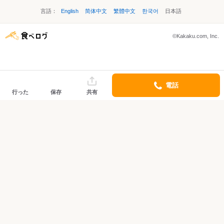
言語：
English
简体中文
繁體中文
한국어
日本語
©Kakaku.com, Inc.
電話
行った
保存
共有