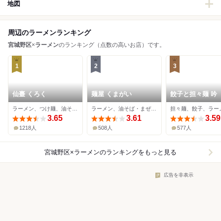
地図
周辺のラーメンランキング
宮城野区
×
ラーメン
のランキング（点数の高いお店）です。
1
2
3
仙臺 くろく
麺屋 くまがい
餃子と担々麺 吟
ラーメン、つけ麺、油そば・まぜそば
ラーメン、油そば・まぜそば、つけ麺
担々麺、餃子、ラー
3.65
3.61
3.59
1218人
508人
577人
宮城野区×ラーメン
のランキングをもっと見る
広告を非表示