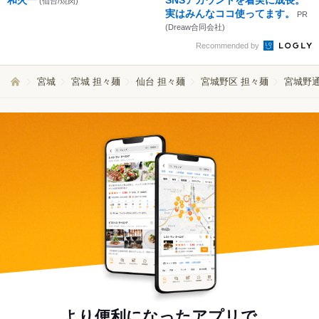
和火一
SNSアカウントを着実に成長。
(仙台/焼肉)
実はみんなココ使ってます。
PR
(Dreaw合同会社)
Recommended by
宮城
宮城 担々麺
仙台 担々麺
宮城野区 担々麺
宮城野通
より便利になったアプリで