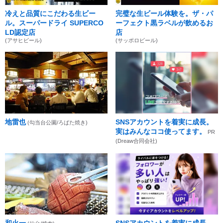
冷えと品質にこだわる生ビー
完璧な生ビール体験を。ザ・パ
ル。スーパードライ SUPERCO
ーフェクト黒ラベルが飲めるお
LD認定店
店
(アサヒビール)
(サッポロビール)
地雷也
SNSアカウントを着実に成長。
(勾当台公園/ろばた焼き)
実はみんなココ使ってます。
PR
(Dreaw合同会社)