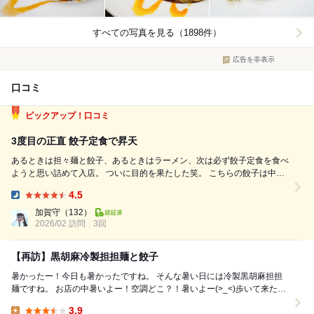
すべての写真を見る（1898件）
広告を非表示
口コミ
ピックアップ！口コミ
3度目の正直 餃子定食で昇天
あるときは担々麺と餃子、あるときはラーメン、次は必ず餃子定食を食べ
ようと思い詰めて入店。 ついに目的を果たした笑。 こちらの餃子は中身
みっちりで大変美味。中華料理屋の数あるメニューのなかの一品ではな
4.5
い、餃子だけでも勝負できる餃子である。 宇都宮や福島のような戦い方
Dinner:
もできる店と言えよう。 ...
加賀守
（132）
2026/02 訪問
3回
【再訪】黒胡麻冷製担担麺と餃子
暑かったー！今日も暑かったですね。 そんな暑い日には冷製黒胡麻担担
麺ですね。 お店の中暑いよー！空調どこ？！暑いよー(>_<)歩いて来たか
ら汗だんらだら！ 平日大盛り...
3.9