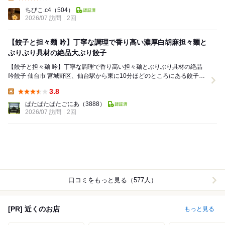
Lunch:
ちびこ.c4
（504）
2026/07 訪問
2回
【餃子と担々麺 吟】丁寧な調理で香り高い濃厚白胡麻担々麺と
ぶりぶり具材の絶品大ぶり餃子
【餃子と担々麺 吟】丁寧な調理で香り高い担々麺とぶりぶり具材の絶品
吟餃子 仙台市 宮城野区、仙台駅から東に10分ほどのところにある餃子と
担々麺 吟さん。こだわりありな担々麺と餃子...
3.8
Lunch:
ぱたぱたぱたごにあ
（3888）
2026/07 訪問
2回
口コミをもっと見る（577人）
[PR] 近くのお店
もっと見る