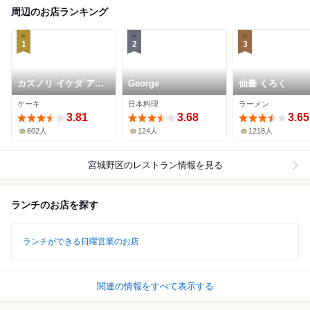
周辺のお店ランキング
1
2
3
カズノリ イケダ アン
George
仙臺 くろく
ディヴィデュエル エ
ケーキ
日本料理
ラーメン
スパル仙台店
3.81
3.68
3.65
602人
124人
1218人
宮城野区
のレストラン情報を見る
ランチのお店を探す
ランチができる日曜営業のお店
関連の情報をすべて表示する