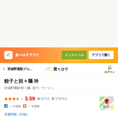
インストール
アプリで開く
宮城野通駅グルメへ
ログイン
餃子と担々麺 吟
宮城野通駅/担々麺､ 餃子､ ラーメン
3.59
577
人
17574
人
～￥999
～￥999
店舗情報（詳細）