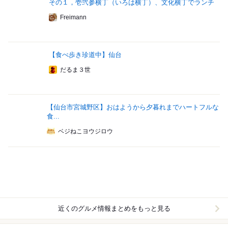
その１，壱弐参横丁（いろは横丁）、文化横丁でランチ
Freimann
【食べ歩き珍道中】仙台
だるま３世
【仙台市宮城野区】おはようから夕暮れまでハートフルな
食...
ベジねこヨウジロウ
近くのグルメ情報まとめをもっと見る