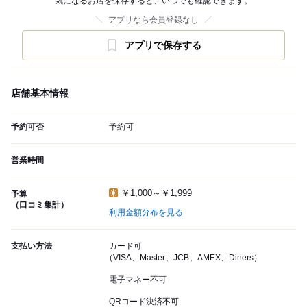
気になるお店を保存すると、いつでも確認できます。
アプリなら会員登録なし
アプリで保存する
店舗基本情報
予約可否
予約可
営業時間
￥1,000～￥1,999
予算
（口コミ集計）
利用金額分布を見る
支払い方法
カード可
（VISA、Master、JCB、AMEX、Diners）
電子マネー不可
QRコード決済不可