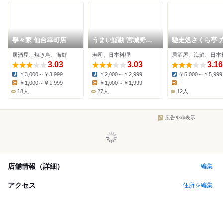
寧々家 仙台幸町店
うまい鮨勘 宮城野原
馳走処さくら亭 
支店
の目店
居酒屋、焼き鳥、海鮮
寿司、日本料理
居酒屋、海鮮、日本
3.03
3.03
3.16
￥3,000～￥3,999
￥2,000～￥2,999
￥5,000～￥5,999
Dinner:
Dinner:
Dinner:
￥1,000～￥1,999
￥1,000～￥1,999
-
Lunch:
Lunch:
Lunch:
18人
27人
12人
広告を非表示
店舗情報（詳細）
編集
アクセス
住所を編集