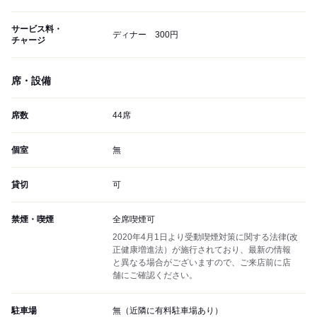
サービス料・
ディナー 300円
チャージ
席・設備
席数
44席
個室
無
貸切
可
禁煙・喫煙
全席喫煙可
2020年4月1日より受動喫煙対策に関する法律(改
正健康増進法）が施行されており、最新の情報
と異なる場合がございますので、ご来店前に店
舗にご確認ください。
駐車場
無（近隣に有料駐車場あり）