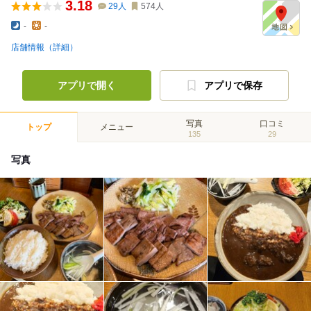
3.18
29
人
574
人
-
-
店舗情報（詳細）
アプリで開く
アプリで保存
写真
口コミ
トップ
メニュー
135
29
写真