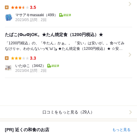
3.5
Lunch:
マサアキmasaaki
（499）
2023/05 訪問
2回
たばこ(ΦωΦ)OK。★たん焼定食（1200円税込）★
「1200円税込」の、「牛たん」かぁ。。 「安い」は安いが。。食べてみ
なけりゃ、わかんないっ٩( 'ω' )و ★たん焼定食（1200円税込）★ ☆安価
に「牛た...
3.3
Lunch:
いたゆこ
（3442）
2023/04 訪問
2回
口コミをもっと見る（29人）
[PR] 近くの和食のお店
もっと見る