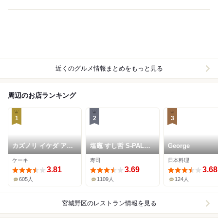
近くのグルメ情報まとめをもっと見る
周辺のお店ランキング
1
2
3
カズノリ イケダ アン
塩竈 すし哲 S-PAL仙
George
ディヴィデュエル エ
台店
ケーキ
寿司
日本料理
スパル仙台店
3.81
3.69
3.68
605人
1109人
124人
宮城野区
のレストラン情報を見る