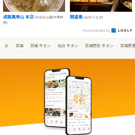
成龍萬寿山 本店
開盛庵
(勾当台公園/中華料
(仙台/うなぎ)
理)
Recommended by
宮城
宮城 牛タン
仙台 牛タン
宮城野区 牛タン
宮城野通