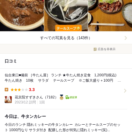
すべての写真を見る（143件）
広告を非表示
口コミ
仙台東口■備前 ［牛たん屋］ ランチ ★牛たん焼き定食 1,200円(税込)
牛たん焼き 10枚 サラダ テールスープ ※ご飯大盛り＋100円 ※
ディ...
3.3
Lunch:
花京院すずきさん
（7182）
2023/12 訪問
1回
今日は、牛タンカレー
今日のランチ⁡ ⁡隠れミッキーの牛タンカレー⁡ ⁡⁡ ⁡カレーとテールスープのセッ
ト⁡ ⁡1000円なり⁡ サラダ付き⁡ ⁡⁡ ⁡配膳した形が何気に隠れミッキー(笑)⁡...