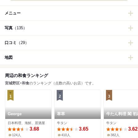
メニュー
写真
（135）
口コミ
（29）
地図
周辺の和食ランキング
宮城野区
×
和食
のランキング（点数の高いお店）です。
1
2
3
George
萃萃
牛たん料理 閣 初
り店
日本料理、海鮮、居酒屋
牛タン
牛タン
3.68
3.65
3.62
124人
410人
382人