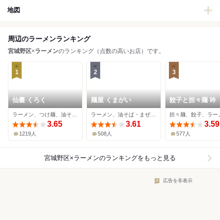
地図
周辺のラーメンランキング
宮城野区
×
ラーメン
のランキング（点数の高いお店）です。
1
2
3
仙臺 くろく
麺屋 くまがい
餃子と担々麺 吟
ラーメン、つけ麺、油そば・まぜそば
ラーメン、油そば・まぜそば、つけ麺
担々麺、餃子、ラー
3.65
3.61
3.59
1219人
508人
577人
宮城野区×ラーメン
のランキングをもっと見る
広告を非表示