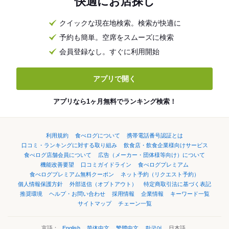
快適にお店探し
クイックな現在地検索。検索が快適に
予約も簡単。空席をスムーズに検索
会員登録なし。すぐに利用開始
アプリで開く
アプリなら1ヶ月無料でランキング検索！
利用規約
食べログについて
携帯電話番号認証とは
口コミ・ランキングに対する取り組み
飲食店・飲食企業様向けサービス
食べログ店舗会員について
広告（メーカー・団体様等向け）について
機能改善要望
口コミガイドライン
食べログプレミアム
食べログプレミアム無料クーポン
ネット予約（リクエスト予約）
個人情報保護方針
外部送信（オプトアウト）
特定商取引法に基づく表記
推奨環境
ヘルプ・お問い合わせ
採用情報
企業情報
キーワード一覧
サイトマップ
チェーン一覧
言語：
English
简体中文
繁體中文
한국어
日本語