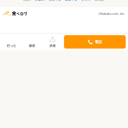
©Kakaku.com, Inc.
電話
行った
保存
共有