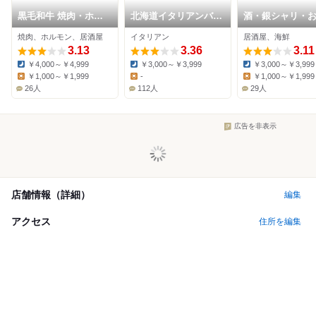
黒毛和牛 焼肉・ホル
北海道イタリアンバル
酒・銀シャリ・
モン 独眼牛
ミア アンジェラ 仙台
やちよ 仙台駅東
焼肉、ホルモン、居酒屋
イタリアン
居酒屋、海鮮
駅東口
3.13
3.36
3.11
￥4,000～￥4,999
￥3,000～￥3,999
￥3,000～￥3,999
Dinner:
Dinner:
Dinner:
￥1,000～￥1,999
-
￥1,000～￥1,999
Lunch:
Lunch:
Lunch:
26人
112人
29人
広告を非表示
店舗情報（詳細）
編集
アクセス
住所を編集