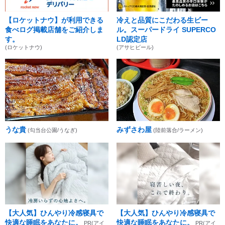
【ロケットナウ】が利用できる
冷えと品質にこだわる生ビー
食べログ掲載店舗をご紹介しま
ル。スーパードライ SUPERCO
す。
LD認定店
(ロケットナウ)
(アサヒビール)
うな貴
みずさわ屋
(勾当台公園/うなぎ)
(陸前落合/ラーメン)
【大人気】ひんやり冷感寝具で
【大人気】ひんやり冷感寝具で
快適な睡眠をあなたに。
快適な睡眠をあなたに。
PR(アイ
PR(アイ