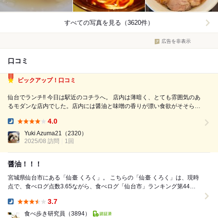
すべての写真を見る（3620件）
広告を非表示
口コミ
ピックアップ！口コミ
仙台でランチ‼︎ 今日は駅近のコチラへ。 店内は薄暗く、とても雰囲気のあ
るモダンな店内でした。店内には醤油と味噌の香りが漂い食欲がそそられ
ます。店員さんも気さくで明るく気持ちよく食事できました‼︎ タッチパネ
4.0
ルで食券を買いますが、メニューが多くありますので、事前に調べておく
Dinner:
とスムーズでしょう。...
Yuki Azuma21
（2320）
2025/08 訪問
1回
醤油！！！
宮城県仙台市にある「仙臺 くろく」。 こちらの「仙臺 くろく」は、現時
点で、食べログ点数3.65ながら、食べログ「仙台市」ランキング第44位
にランクインする。約8400軒中、...
3.7
Dinner:
食べ歩き研究員
（3894）