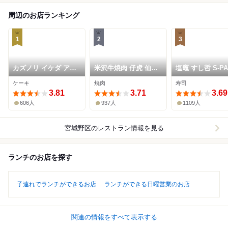
周辺のお店ランキング
1
2
3
カズノリ イケダ アン
米沢牛焼肉 仔虎 仙台
塩竈 すし哲 S-P
ディヴィデュエル エ
駅前店
台店
ケーキ
焼肉
寿司
スパル仙台店
3.81
3.71
3.69
606人
937人
1109人
宮城野区
のレストラン情報を見る
ランチのお店を探す
子連れでランチができるお店
ランチができる日曜営業のお店
関連の情報をすべて表示する