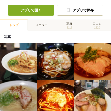
アプリで開く
アプリで保存
写真
口コミ
トップ
メニュー
3115
1220
写真