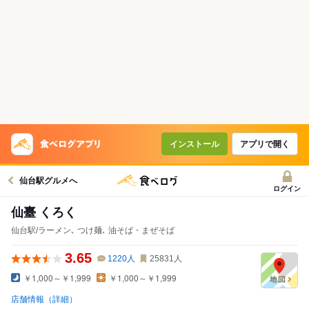
インストール
アプリで開く
仙台駅グルメへ
ログイン
仙臺 くろく
仙台駅/ラーメン､ つけ麺､ 油そば・まぜそば
3.65
1220
人
25831
人
￥1,000～￥1,999
￥1,000～￥1,999
店舗情報（詳細）