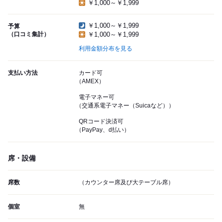
￥1,000～￥1,999
￥1,000～￥1,999
予算
（口コミ集計）
￥1,000～￥1,999
利用金額分布を見る
支払い方法
カード可
（AMEX）
電子マネー可
（交通系電子マネー（Suicaなど））
QRコード決済可
（PayPay、d払い）
席・設備
席数
（カウンター席及び大テーブル席）
個室
無