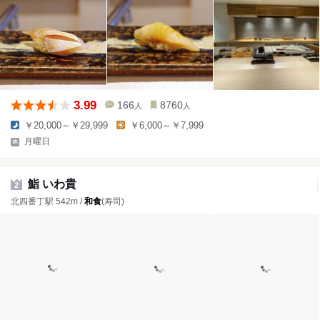
3.99
166
8760
人
人
￥20,000～￥29,999
￥6,000～￥7,999
月曜日
鮨 いわ貴
2
北四番丁駅 542m /
和食
(寿司)