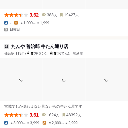
3.62
388
19427
人
人
-
￥1,000～￥1,999
日曜日
たんや 善治郎 牛たん通り店
16
仙台駅 113m /
和食
(牛タン)、
和食
(おでん)、居酒屋
宮城でしか味わえない昔ながらの牛たん屋です
3.61
1624
48392
人
人
￥3,000～￥3,999
￥2,000～￥2,999