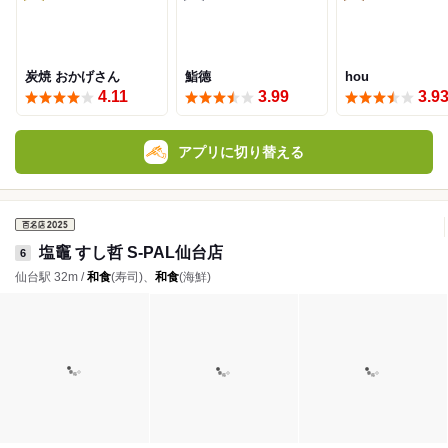
炭焼 おかげさん
鮨德
hou
4.11
3.99
3.9
アプリに切り替える
塩竈 すし哲 S-PAL仙台店
6
仙台駅 32m /
和食
(寿司)、
和食
(海鮮)