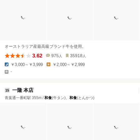
オーストラリア産最高級ブランド牛を使用。
3.62
975
35918
人
人
￥3,000～￥3,999
￥2,000～￥2,999
-
一隆 本店
15
青葉通一番町駅 355m /
和食
(牛タン)、
和食
(とんかつ)