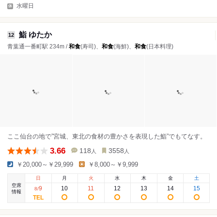
水曜日
鮨 ゆたか
12
青葉通一番町駅 234m /
和食
(寿司)、
和食
(海鮮)、
和食
(日本料理)
ここ仙台の地で”宮城、東北の食材の豊かさを表現した鮨”でもてなす。
3.66
118
3558
人
人
￥20,000～￥29,999
￥8,000～￥9,999
日
月
火
水
木
金
土
空席
9
10
11
12
13
14
15
8
/
情報