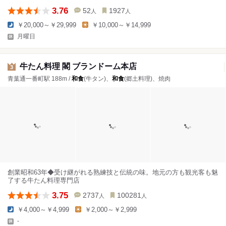
3.76
52
1927
人
人
￥20,000～￥29,999
￥10,000～￥14,999
月曜日
牛たん料理 閣 ブランドーム本店
3
青葉通一番町駅 188m /
和食
(牛タン)、
和食
(郷土料理)、焼肉
創業昭和63年◆受け継がれる熟練技と伝統の味。地元の方も観光客も魅
了する牛たん料理専門店
3.75
2737
100281
人
人
￥4,000～￥4,999
￥2,000～￥2,999
-