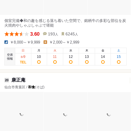
個室完備◆和の趣を感じる落ち着いた空間で、銘柄牛の多彩な部位を炭
火焼肉やしゃぶしゃぶで堪能
3.60
193
6245
人
人
￥8,000～￥9,999
￥2,000～￥2,999
日
月
火
水
木
金
土
空席
9
10
11
12
13
14
15
8
/
情報
康正庵
20
仙台市青葉区 /
和食
(そば)