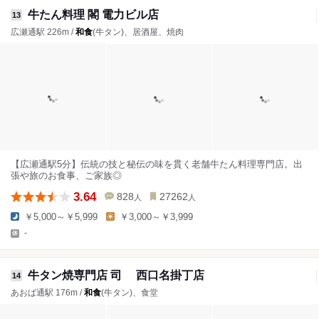
牛たん料理 閣 電力ビル店
13
広瀬通駅 226m /
和食
(牛タン)、居酒屋、焼肉
【広瀬通駅5分】伝統の技と秘伝の味を貫く老舗牛たん料理専門店。出
張や旅のお食事、ご家族◎
3.64
828
27262
人
人
￥5,000～￥5,999
￥3,000～￥3,999
-
牛タン焼専門店 司 西口名掛丁店
14
あおば通駅 176m /
和食
(牛タン)、食堂