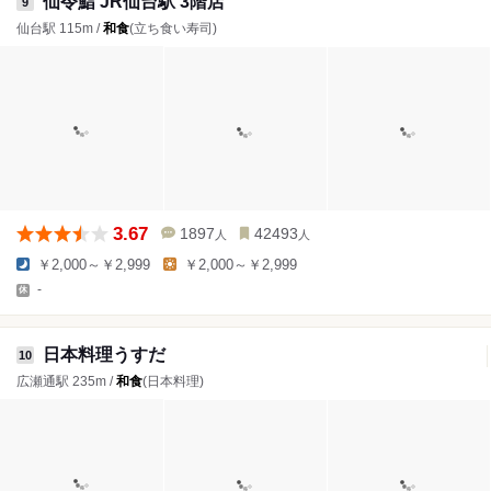
仙令鮨 JR仙台駅 3階店
9
仙台駅 115m /
和食
(立ち食い寿司)
3.67
1897
42493
人
人
￥2,000～￥2,999
￥2,000～￥2,999
-
日本料理うすだ
10
広瀬通駅 235m /
和食
(日本料理)