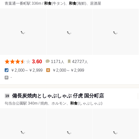
青葉通一番町駅 336m /
和食
(牛タン)、
和食
(海鮮)、居酒屋
3.60
1171
42727
人
人
￥2,000～￥2,999
￥2,000～￥2,999
-
備長炭焼肉としゃぶしゃぶ 仔虎 国分町店
19
勾当台公園駅 340m / 焼肉、ホルモン、
和食
(しゃぶしゃぶ)