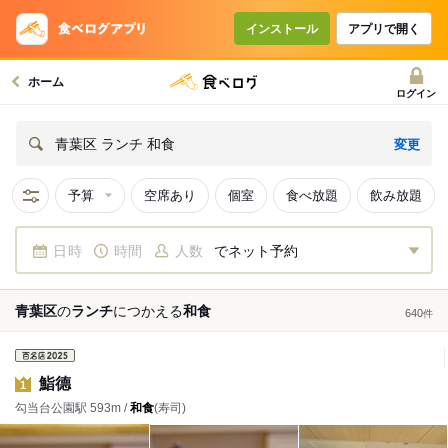
インストール
アプリで開く
ホーム
ログイン
変更
青葉区 ランチ 和食
予算
空席あり
個室
食べ放題
飲み放題
日時
時間
人数
でネット予約
青葉区
の
ランチ
につかえる
和食
640
件
鮨德
1
勾当台公園駅 593m /
和食
(寿司)