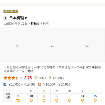
日本料理 e.
4
大町西公園駅 364m /
和食
(日本料理)
伝統と創造が響き合う―東北旬食材の日本料理を大人の隠れ家で◆個室
や庭園ビューをご用意
3.75
305
13128
人
人
￥15,000～￥19,999
￥10,000～￥14,999
日
月
火
水
木
金
土
空席
9
10
11
12
13
14
15
8
/
情報