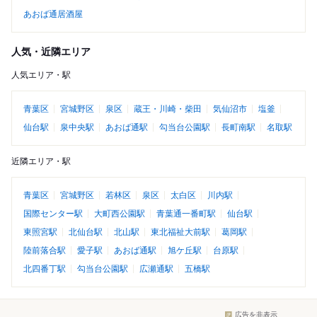
あおば通居酒屋
人気・近隣エリア
人気エリア・駅
青葉区
宮城野区
泉区
蔵王・川崎・柴田
気仙沼市
塩釜
仙台駅
泉中央駅
あおば通駅
勾当台公園駅
長町南駅
名取駅
近隣エリア・駅
青葉区
宮城野区
若林区
泉区
太白区
川内駅
国際センター駅
大町西公園駅
青葉通一番町駅
仙台駅
東照宮駅
北仙台駅
北山駅
東北福祉大前駅
葛岡駅
陸前落合駅
愛子駅
あおば通駅
旭ケ丘駅
台原駅
北四番丁駅
勾当台公園駅
広瀬通駅
五橋駅
広告を非表示