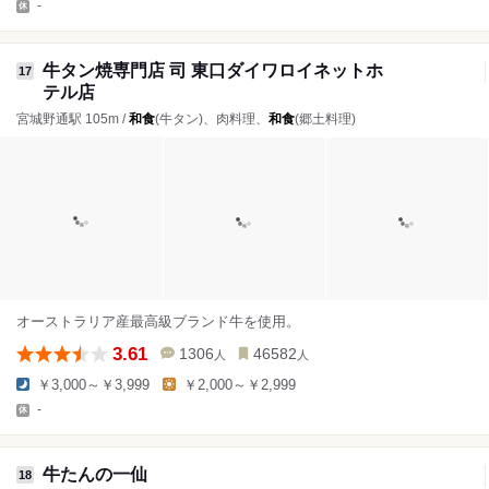
-
牛タン焼専門店 司 東口ダイワロイネットホ
17
テル店
宮城野通駅 105m /
和食
(牛タン)、肉料理、
和食
(郷土料理)
オーストラリア産最高級ブランド牛を使用。
3.61
1306
46582
人
人
￥3,000～￥3,999
￥2,000～￥2,999
-
牛たんの一仙
18