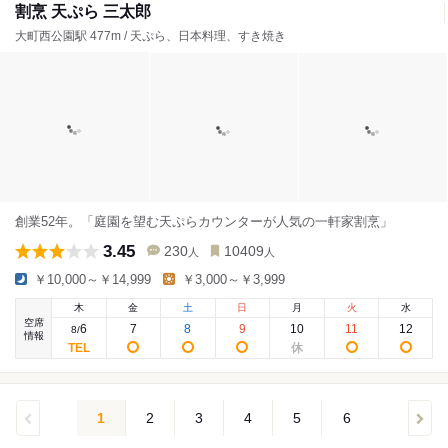
割烹 天ぷら 三太郎
大町西公園駅 477m / 天ぷら、日本料理、すき焼き
創業52年。「庭園を望む天ぷらカウンターが人気の一軒家割烹」
3.45
230
10409
人
人
￥10,000～￥14,999
￥3,000～￥3,999
木
金
土
日
月
火
水
空席
6
7
8
9
10
11
12
8
/
情報
1
2
3
4
5
6