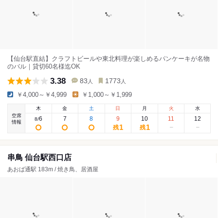
【仙台駅直結】クラフトビールや東北料理が楽しめるパンケーキが名物
のバル｜貸切60名様迄OK
3.38
83
1773
人
人
￥4,000～￥4,999
￥1,000～￥1,999
木
金
土
日
月
火
水
空席
6
7
8
9
10
11
12
8
/
情報
1
1
残
残
串鳥 仙台駅西口店
あおば通駅 183m / 焼き鳥、居酒屋