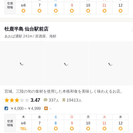
空席
6
7
8
9
10
11
12
8
/
情報
牡鹿半島 仙台駅前店
あおば通駅 241m / 居酒屋、海鮮
宮城、三陸の旬の食材を使用した本格和食を美味しく味わえるお店。
3.47
337
19413
人
人
￥4,000～￥4,999
-
木
金
土
日
月
火
水
空席
6
7
8
9
10
11
12
8
/
情報