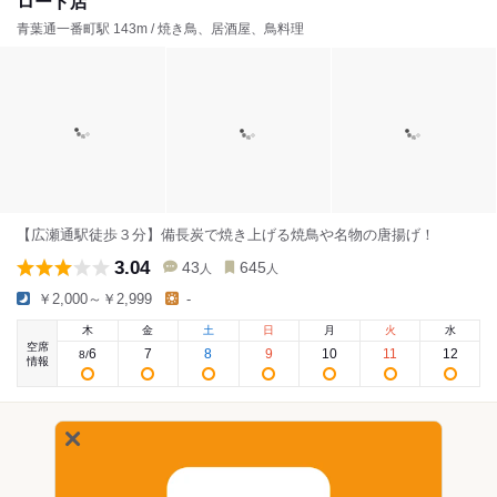
ロード店
青葉通一番町駅 143m / 焼き鳥、居酒屋、鳥料理
【広瀬通駅徒歩３分】備長炭で焼き上げる焼鳥や名物の唐揚げ！
3.04
43
645
人
人
￥2,000～￥2,999
-
木
金
土
日
月
火
水
空席
6
7
8
9
10
11
12
8
/
情報