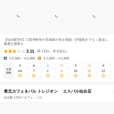
【仙台駅3分】三陸沖鮮魚や宮城産の旬を堪能｜炉端焼きでも｜宴会に
最適な個室も
3.11
133
6322
人
人
￥5,000～￥5,999
￥2,000～￥2,999
木
金
土
日
月
火
水
空席
6
7
8
9
10
11
12
8
/
情報
東北カフェ＆バル トレジオン エスパル仙台店
仙台駅 125m / カフェ、バル