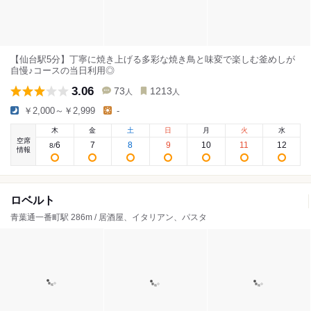
【仙台駅5分】丁寧に焼き上げる多彩な焼き鳥と味変で楽しむ釜めしが
自慢♪コースの当日利用◎
3.06
73
1213
人
人
￥2,000～￥2,999
-
木
金
土
日
月
火
水
空席
6
7
8
9
10
11
12
8
/
情報
ロベルト
青葉通一番町駅 286m / 居酒屋、イタリアン、パスタ