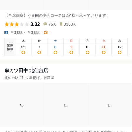
【全席個室】うま囲の宴会コースは2名様～承っております！
3.32
76
3363
人
人
￥3,000～￥3,999
-
木
金
土
日
月
火
水
空席
6
7
8
9
10
11
12
8
/
情報
串カツ田中 北仙台店
北仙台駅 47m / 串揚げ、居酒屋