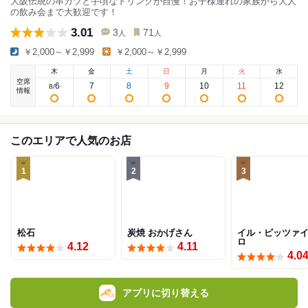
大阪伝統の串カツと手頃なドリンクが自慢！お子様連れの家族から大人
の飲み会まで大歓迎です！
3.01
3
71
人
人
￥2,000～￥2,999
￥2,000～￥2,999
木
金
土
日
月
火
水
空席
6
7
8
9
10
11
12
8
/
情報
このエリアで人気のお店
1
2
3
松石
炭焼 おかげさん
イル・ピッツァ
ロ
4.12
4.11
4.0
アプリに切り替える