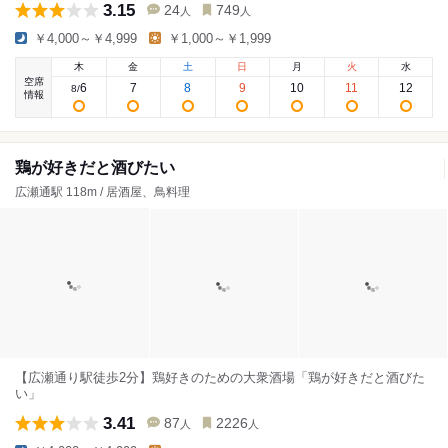
3.15
24
749
人
人
￥4,000～￥4,999
￥1,000～￥1,999
木
金
土
日
月
火
水
空席
6
7
8
9
10
11
12
8
/
情報
鶏が好きだと酒びたい
広瀬通駅 118m / 居酒屋、鳥料理
【広瀬通り駅徒歩2分】鶏好きのための大衆酒場「鶏が好きだと酒びた
い」
3.41
87
2226
人
人