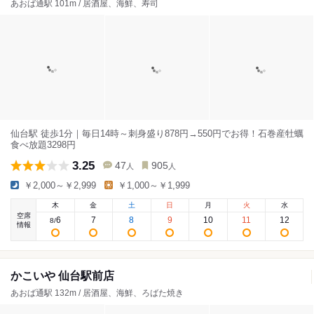
あおば通駅 101m / 居酒屋、海鮮、寿司
仙台駅 徒歩1分｜毎日14時～刺身盛り878円→550円でお得！石巻産牡蠣
食べ放題3298円
3.25
47
905
人
人
￥2,000～￥2,999
￥1,000～￥1,999
木
金
土
日
月
火
水
空席
6
7
8
9
10
11
12
8
/
情報
かこいや 仙台駅前店
あおば通駅 132m / 居酒屋、海鮮、ろばた焼き