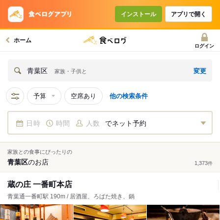
インストール
アプリで開く
ホーム
ログイン
変更
青葉区
家族・子供と
予算
空席あり
他の検索条件
日時
時間
人数
でネット予約
家族との食事にぴったりの
青葉区
の
お店
1,373
件
蔵の庄 一番町本店
青葉通一番町駅 190m / 居酒屋、ろばた焼き、鍋