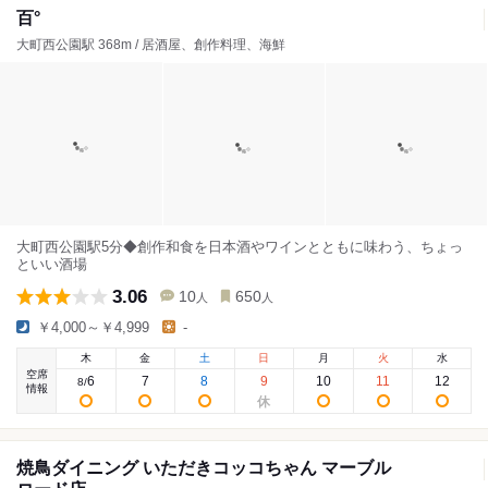
百°
大町西公園駅 368m / 居酒屋、創作料理、海鮮
大町西公園駅5分◆創作和食を日本酒やワインとともに味わう、ちょっ
といい酒場
3.06
10
650
人
人
￥4,000～￥4,999
-
木
金
土
日
月
火
水
空席
6
7
8
9
10
11
12
8
/
情報
焼鳥ダイニング いただきコッコちゃん マーブル