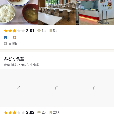
3.01
1
5
人
人
-
-
日曜日
みどり食堂
青葉山駅 257m / 学生食堂
3.03
2
23
人
人