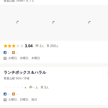
青葉山駅 764m / カフェ
3.04
2
250
人
人
-
-
火曜日、水曜日、木曜日
ランチボックス＆ハラル
青葉山駅 92m / 洋食
-
-
3
人
人
-
-
土曜日、日曜日、祝日