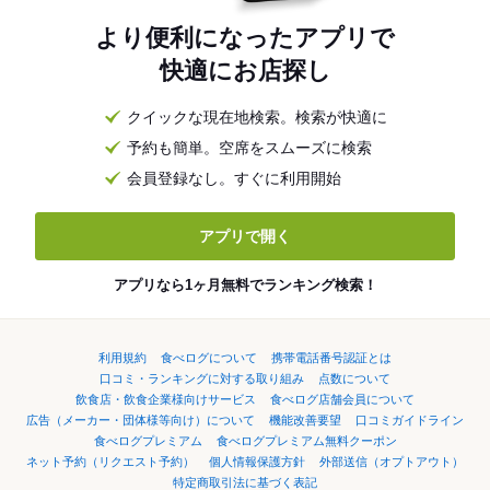
より便利になったアプリで
快適にお店探し
クイックな現在地検索。検索が快適に
予約も簡単。空席をスムーズに検索
会員登録なし。すぐに利用開始
アプリで開く
アプリなら1ヶ月無料でランキング検索！
利用規約
食べログについて
携帯電話番号認証とは
口コミ・ランキングに対する取り組み
点数について
飲食店・飲食企業様向けサービス
食べログ店舗会員について
広告（メーカー・団体様等向け）について
機能改善要望
口コミガイドライン
食べログプレミアム
食べログプレミアム無料クーポン
ネット予約（リクエスト予約）
個人情報保護方針
外部送信（オプトアウト）
特定商取引法に基づく表記