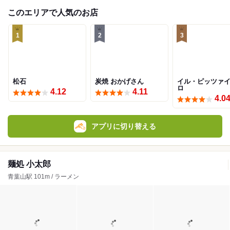
このエリアで人気のお店
1
2
3
松石
炭焼 おかげさん
イル・ピッツァ
ロ
4.12
4.11
4.0
アプリに切り替える
麺処 小太郎
青葉山駅 101m / ラーメン