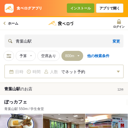
インストール
アプリで開く
ホーム
ログイン
変更
青葉山駅
予算
空席あり
他の検索条件
日時
時間
人数
でネット予約
青葉山駅
の
お店
12
件
ぽっカフェ
青葉山駅 550m / 学生食堂