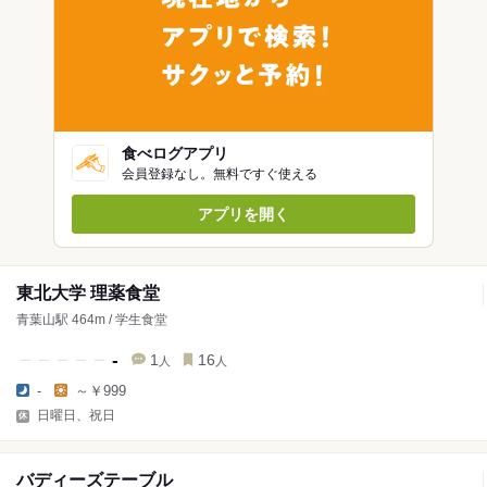
食べログアプリ
会員登録なし。無料ですぐ使える
アプリを開く
東北大学 理薬食堂
青葉山駅 464m / 学生食堂
-
1
16
人
人
-
～￥999
日曜日、祝日
バディーズテーブル