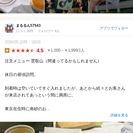
まるるん57543
アプリでフォロー
口コミ 36件
フォロワー 9人
2026/05 訪問
1回目
4.5
￥1,000～￥1,999/1人
Lunch
注文メニュー 雲取山（間違ってるかもしれません）
休日の昼頃訪問。
到着時は空いていてすぐ入れましたが、あとから続々とお客さん
が来店されてあっという間に満席に。
東京在住時に南砂のお...
詳細を見る