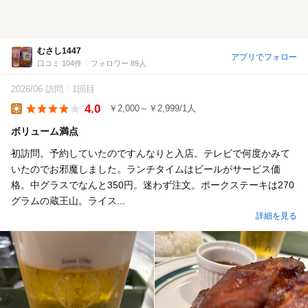
むさし1447
アプリでフォロー
口コミ 104件
フォロワー 89人
2026/06 訪問
1回目
4.0
￥2,000～￥2,999/1人
Lunch
ボリューム満点
初訪問。予約していたのですんなりと入店。テレビで何度かみて
いたのでお邪魔しました。ランチタイムはビールがサービス価
格。中グラスでなんと350円。迷わず注文。ポークステーキは270
グラムの蔵王山。ライス...
詳細を見る