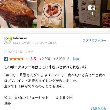
9
tabioneko
アプリでフォロー
口コミ 1749件
フォロワー 1184人
2026/06 訪問
2回目
3.5
￥2,000～￥2,999/1人
詳細
Dinner
このポークステーキはここに来ないと食べられない味
1年ぶり。旦那さんが久しぶりにマロリー食べたいと言うのと食べ
ログＶポイント消費のタイミングが合いました。
直前でも予約ができるのがとても便利。
私は 日和山バリューセット １６９０円
旦那...
詳細を見る