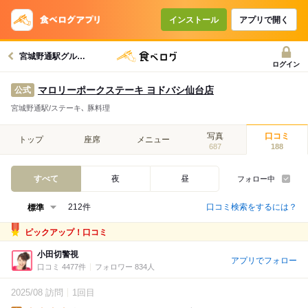
インストール
アプリで開く
宮城野通駅グルメへ
ログイン
マロリーポークステーキ ヨドバシ仙台店
公式
宮城野通駅/ステーキ､ 豚料理
写真
口コミ
トップ
座席
メニュー
687
188
すべて
夜
昼
フォロー中
口コミ検索をするには？
212件
ピックアップ！口コミ
小田切警視
アプリでフォロー
口コミ 4477件
フォロワー 834人
2025/08 訪問
1回目