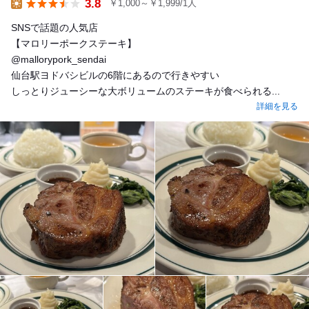
3.8
￥1,000～￥1,999/1人
Lunch
SNSで話題の人気店
【マロリーポークステーキ】
@mallorypork_sendai
仙台駅ヨドバシビルの6階にあるので行きやすい
しっとりジューシーな大ボリュームのステーキが食べられる...
詳細を見る