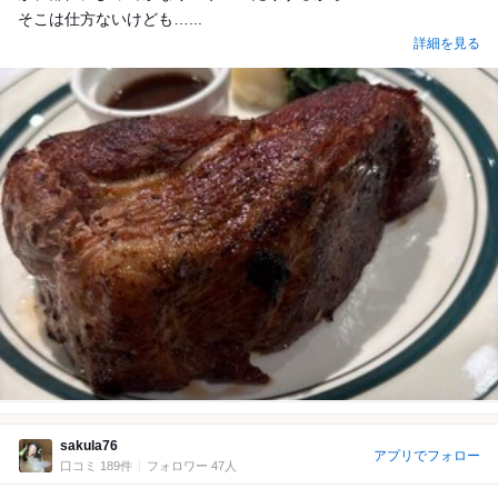
そこは仕方ないけども…...
詳細を見る
sakula76
アプリでフォロー
口コミ 189件
フォロワー 47人