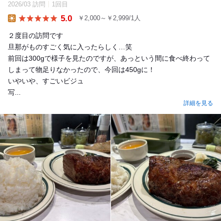
2026/03 訪問
1回目
5.0
￥2,000～￥2,999/1人
Lunch
２度目の訪問です
旦那がものすごく気に入ったらしく…笑
前回は300gで様子を見たのですが、あっという間に食べ終わって
しまって物足りなかったので、今回は450gに！
いやいや、すごいビジュ
写...
詳細を見る