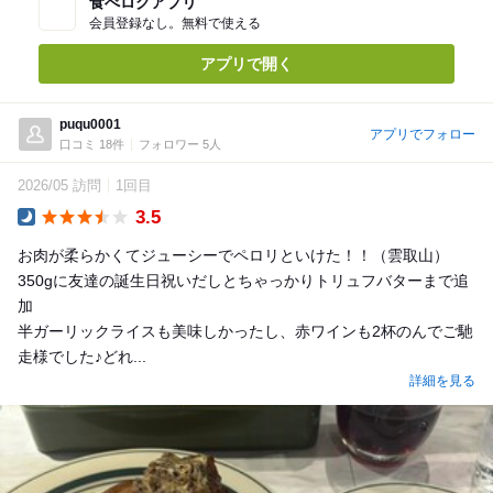
食べログアプリ
会員登録なし。無料で使える
アプリで開く
puqu0001
アプリでフォロー
口コミ 18件
フォロワー 5人
2026/05 訪問
1回目
3.5
Dinner
お肉が柔らかくてジューシーでペロリといけた！！（雲取山）
350gに友達の誕生日祝いだしとちゃっかりトリュフバターまで追
加
半ガーリックライスも美味しかったし、赤ワインも2杯のんでご馳
走様でした♪どれ...
詳細を見る