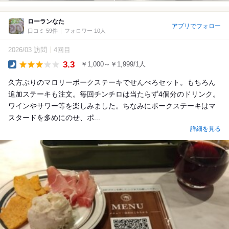
ローランなた
アプリでフォロー
口コミ 59件
フォロワー 10人
2026/03 訪問
4回目
3.3
￥1,000～￥1,999/1人
Dinner
久方ぶりのマロリーポークステーキでせんべろセット。もちろん
追加ステーキも注文。毎回チンチロは当たらず4個分のドリンク。
ワインやサワー等を楽しみました。ちなみにポークステーキはマ
スタードを多めにのせ、ポ...
詳細を見る