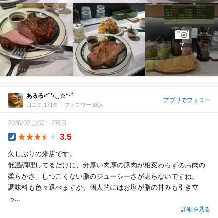
7
あるる•*¨*•.¸¸☆*･ﾟ
アプリでフォロー
口コミ 171件
フォロワー 38人
2026/02 訪問
2回目
3.5
Dinner
久しぶりの来店です。
低温調理してるだけに、分厚い肉厚の豚肉が相変わらずのお肉の
柔らかさ、しつこくない脂のジューシーさが堪らないですね。
調味料も色々選べますが、個人的にはお塩が脂の甘みも引き立
っ...
詳細を見る