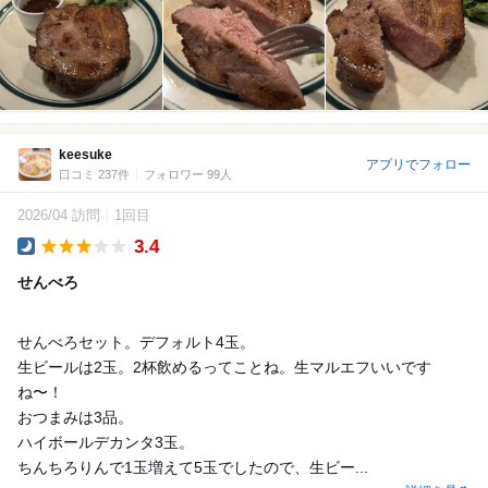
keesuke
アプリでフォロー
口コミ 237件
フォロワー 99人
2026/04 訪問
1回目
3.4
Dinner
せんべろ
せんべろセット。デフォルト4玉。
生ビールは2玉。2杯飲めるってことね。生マルエフいいです
ね〜！
おつまみは3品。
ハイボールデカンタ3玉。
ちんちろりんで1玉増えて5玉でしたので、生ビー...