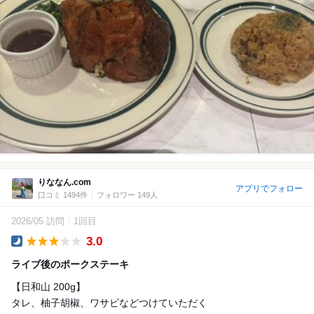
りななん.com
アプリでフォロー
口コミ 1494件
フォロワー 149人
2026/05 訪問
1回目
3.0
Dinner
ライブ後のポークステーキ
【日和山 200g】
タレ、柚子胡椒、ワサビなどつけていただく