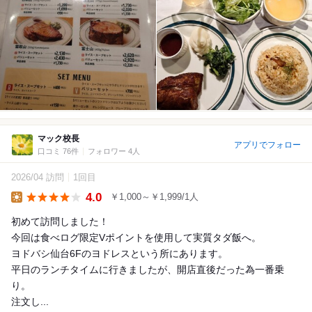
マック校長
アプリでフォロー
口コミ 76件
フォロワー 4人
2026/04 訪問
1回目
4.0
￥1,000～￥1,999/1人
Lunch
初めて訪問しました！
今回は食べログ限定Vポイントを使用して実質タダ飯へ。
ヨドバシ仙台6Fのヨドレスという所にあります。
平日のランチタイムに行きましたが、開店直後だった為一番乗
り。
注文し...