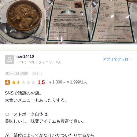
nori14410
アプリでフォロー
口コミ 59件
フォロワー 8人
2026/03 訪問
1回目
1.5
￥1,000～￥1,999/1人
Lunch
SNSで話題のお店。
大食いメニューもあったりする。
ローストポーク自体は
美味しいし、味変アイテムも豊富で良い。
が、部位によってかなりパサついたりするから