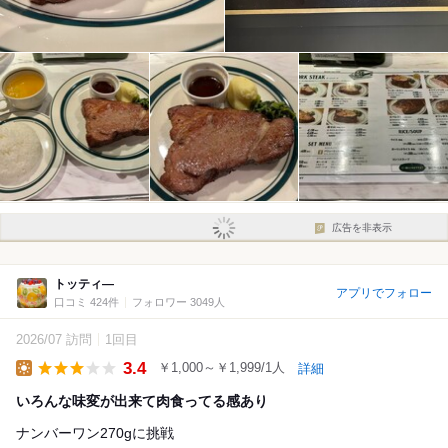
広告を非表示
トッティ―
アプリでフォロー
口コミ 424件
フォロワー 3049人
2026/07 訪問
1回目
3.4
￥1,000～￥1,999/1人
詳細
Lunch
いろんな味変が出来て肉食ってる感あり
ナンバーワン270gに挑戦