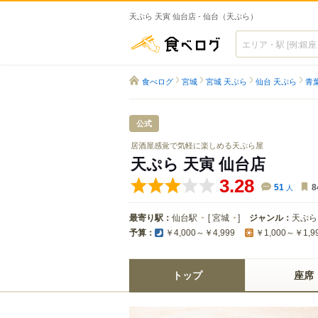
天ぷら 天寅 仙台店 - 仙台（天ぷら）
食べログ
食べログ
宮城
宮城 天ぷら
仙台 天ぷら
青
公式
居酒屋感覚で気軽に楽しめる天ぷら屋
天ぷら 天寅 仙台店
3.28
51
人
8
最寄り駅：
仙台駅
[
宮城
]
ジャンル：
天ぷら
予算：
￥4,000～￥4,999
￥1,000～￥1,9
トップ
座席