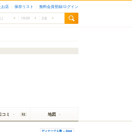
たお店
保存リスト
無料会員登録/ログイン
口コミ
地図
51
ディナーで人数 × 50pt