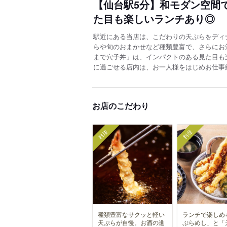
【仙台駅5分】和モダン空間
た目も楽しいランチあり◎
駅近にある当店は、こだわりの天ぷらをディ
らや旬のおまかせなど種類豊富で、さらにお
まで穴子丼」は、インパクトのある見た目も
に過ごせる店内は、お一人様をはじめお仕事
お店のこだわり
料理
料理
種類豊富なサクッと軽い
ランチで楽しめ
天ぷらが自慢。お酒の進
ぷらめし」と「