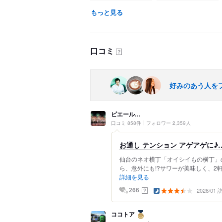
もっと見る
口コミ
？
好みのあう人を
ピエール…
口コミ 858件
フォロワー 2,359人
お通し テンション アゲアゲに♪
仙台のネオ横丁「オイシイもの横丁」
ら、意外にも!?サワーが美味しく、2軒
詳細を見る
2026/01
？
266
ココトア