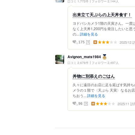
口コミ 1,772件
フォロワー 2,144人
出来立て天ぷらの上天丼食す！
ヨドバシカメラ1階の天寅さん。一度
なく上天丼1,200円を発注したいと思
の...
詳細を見る
2025/12
？
175
Avignon_mats1984
口コミ 2,676件
フォロワー 2,497人
丼物に別添えのごはん
久々に遠目のお店に足を延ばす気持ち
メラの１階で〈天ぷら 天寅〉なるお
ちおう...
詳細を見る
2025/11 訪
？
96