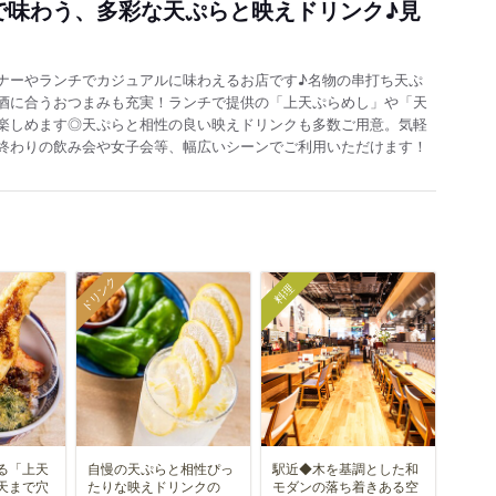
で味わう、多彩な天ぷらと映えドリンク♪見
ナーやランチでカジュアルに味わえるお店です♪名物の串打ち天ぷ
酒に合うおつまみも充実！ランチで提供の「上天ぷらめし」や「天
楽しめます◎天ぷらと相性の良い映えドリンクも多数ご用意。気軽
終わりの飲み会や女子会等、幅広いシーンでご利用いただけます！
ドリンク
料理
る「上天
自慢の天ぷらと相性ぴっ
駅近◆木を基調とした和
天まで穴
たりな映えドリンクの
モダンの落ち着きある空