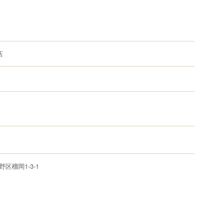
店
野区
榴岡1-3-1