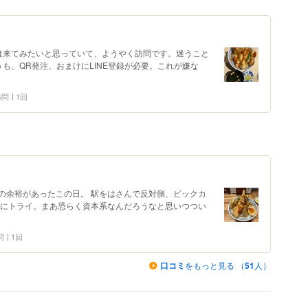
は来てみたいと思っていて、ようやく訪問です。迷うこと
うも、QR発注、おまけにLINE登録が必要。これが嫌な
 訪問
1回
の余裕があったこの日。 駅をはさんで反対側、ビックカ
店にトライ。まあ恐らく資本系なんだろうなと思いつつい
問
1回
口コミ
をもっと見る （
51
人）