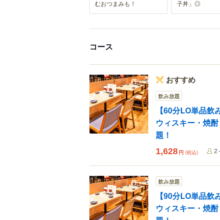
むおつまみも！
子丼」◎
コース
おすすめ
飲み放題
【60分LO単品
ウィスキー・焼酎
題！
1,628
2
円
(税込)
飲み放題
【90分LO単品
ウィスキー・焼酎