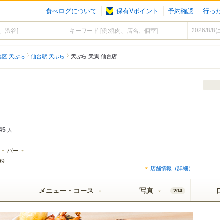
食べログについて
保有Vポイント
予約確認
行っ
葉区 天ぷら
仙台駅 天ぷら
天ぷら 天寅 仙台店
45
人
バー
99
店舗情報（詳細）
メニュー・コース
写真
204