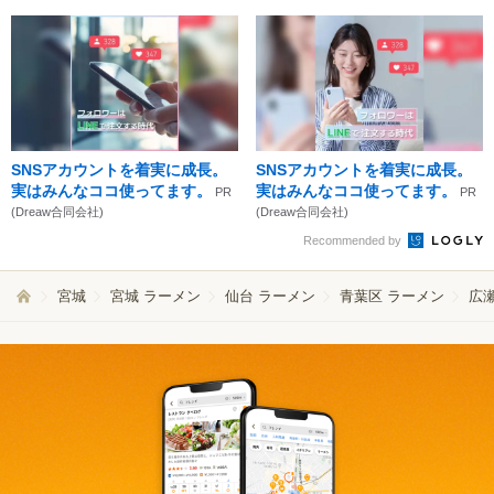
SNSアカウントを着実に成長。
SNSアカウントを着実に成長。
実はみんなココ使ってます。
実はみんなココ使ってます。
PR
PR
(Dreaw合同会社)
(Dreaw合同会社)
Recommended by
宮城
宮城 ラーメン
仙台 ラーメン
青葉区 ラーメン
広