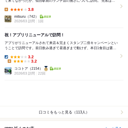
て来てなかったが、仙台駅前のランチ店の無さについに訪問。 先客は二
組程度。 ラーメン並(880円)...
3.8
Lunch:
mitsuru
（742）
2026/03 訪問
1回
祝！アプリリニューアルで訪問！
アプリがリニューアルされて来店＆完まくスタンプ二倍キャンペーンとい
うことで訪問です。前日飲み過ぎて昼過ぎまで動けず、本日1食目は醤油
豚骨の麺硬めのほうれん草マシ、サービスライス付き...
3.2
Dinner:
3.2
Lunch:
ココトア
（2154）
2026/03 訪問
22回
口コミをもっと見る（113人）