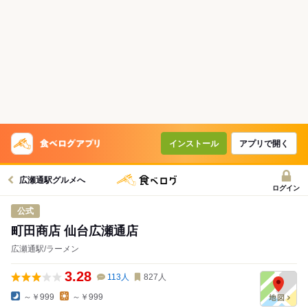
インストール
アプリで開く
広瀬通駅グルメへ
ログイン
公式
町田商店 仙台広瀬通店
広瀬通駅/ラーメン
3.28
113
人
827
人
～￥999
～￥999