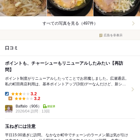
すべての写真を見る（497件）
広告を非表示
口コミ
ポイントも、チャーシューもリニューアルしたみたい【再訪
問】
ポイント制度がリニューアルしたってことでお邪魔しました。広瀬通店。
私の町田商店利用は、基本ポイントアップ(3倍)デーなんだけど、新シス
テムは来店ポイントと完まくポイントに分...
3.2
Dinner:
3.2
Lunch:
Baffalo
（906）
2026/04 訪問
13回
玉ねぎには注意
平日15:00過ぎに訪問。 なかなか町中でチェーンのラーメン屋は気が引け