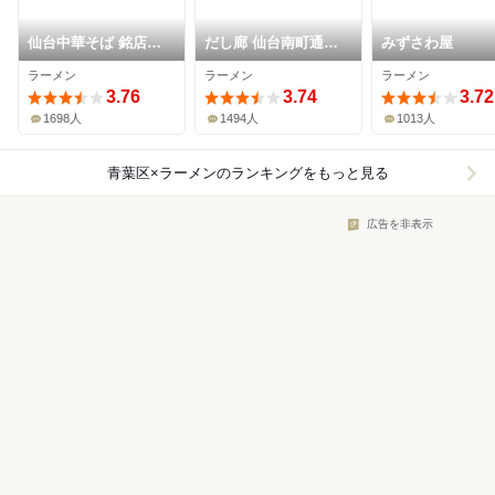
仙台中華そば 銘店嘉
だし廊 仙台南町通り
みずさわ屋
一 国分町店
本店
ラーメン
ラーメン
ラーメン
3.76
3.74
3.72
1698人
1494人
1013人
青葉区×ラーメン
のランキングをもっと見る
広告を非表示