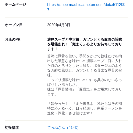
ホームページ
https://shop.machidashoten.com/detail/11200
7
オープン日
2020年4月3日
お店のPR
濃厚スープと中太麺、ガツンとくる豚骨の旨味
を堪能あれ！「完まく」心よりお待ちしており
ます！
贅沢に豚骨を使い、手間をかけて旨味だけを抽
出した筆意なき味わいの濃厚スープ。口に入れ
た時のとろりとした舌触り、ポタージュのよう
な芳醇な風味と、ガツンとくる骨太な豚骨の旨
味。
こってり濃厚な味わいの中にも臭みのないさっ
ぱりした清々しさ。
味は「豚骨醤油」「豚骨塩」をご用意しており
ます。
「旨かった！」「また来るよ」私たちはその期
待に応えるべく、日々精進し、家系ラーメンを
進化（深化）させ続けます！
初投稿者
てっぷさん
（4143）