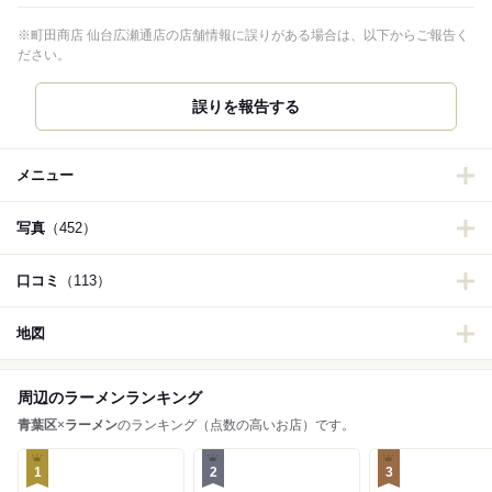
※町田商店 仙台広瀬通店の店舗情報に誤りがある場合は、以下からご報告く
ださい。
誤りを報告する
メニュー
写真
（452）
口コミ
（113）
地図
周辺のラーメンランキング
青葉区
×
ラーメン
のランキング（点数の高いお店）です。
1
2
3