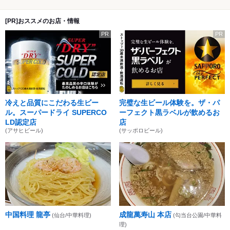
[PR]おススメのお店・情報
PR
PR
冷えと品質にこだわる生ビー
完璧な生ビール体験を。ザ・パ
ル。スーパードライ SUPERCO
ーフェクト黒ラベルが飲めるお
LD認定店
店
(アサヒビール)
(サッポロビール)
中国料理 龍亭
成龍萬寿山 本店
(仙台/中華料理)
(勾当台公園/中華料
理)