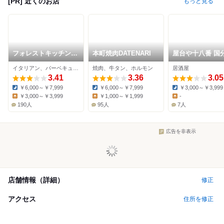
[PR] 近くのお店
もっと見る
フォレストキッチン
本町焼肉DATENARI
屋台や十八番 国
ウィズ アウトドア リ
店
イタリアン、バーベキュー、ビュッフェ
焼肉、牛タン、ホルモン
居酒屋
ビング
3.41
3.36
3.05
￥6,000～￥7,999
￥6,000～￥7,999
￥3,000～￥3,999
Dinner:
Dinner:
Dinner:
￥3,000～￥3,999
￥1,000～￥1,999
-
Lunch:
Lunch:
Lunch:
190人
95人
7人
広告を非表示
店舗情報（詳細）
修正
アクセス
住所を修正