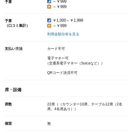
～￥999
予算
～￥999
￥1,000～￥1,999
予算
（口コミ集計）
～￥999
利用金額分布を見る
支払い方法
カード不可
電子マネー可
（交通系電子マネー（Suicaなど））
QRコード決済不可
席・設備
席数
22席（（カウンター10席、テーブル12席（2名
席、4名席あり））
個室
無