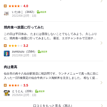
4.0
Lunch:
いたゆこ
（3442）
2022/08 訪問
1回
焼肉食べ放題に行ってみた
この日は平日休み。 たまには普段しないことでもしてみよう。 久しぶり
に、焼肉食べ放題に行ってみました。 最近、エガチャンネルで江頭チー
ムVS海老マヨの焼肉対決を見て、 ...
3.2
Lunch:
zumizuzu
（1584）
2022/08 訪問
1回
肉は最高
仙台市の肉十八仙台駅前店に初訪問です。ランチメニューで真っ先に目に
入った一日5食限定の仙台牛肉ドレス海鮮丼を注文しました。 程なく提供
された丼は、見た目のインパクトは抜群で、華や...
3.5
Lunch:
とうとん
（209）
2026/04 訪問
1回
口コミをもっと見る（36人）