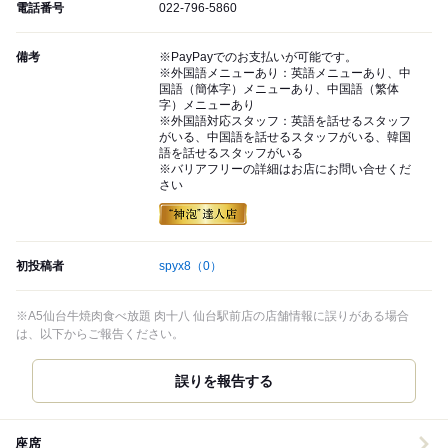
電話番号
022-796-5860
備考
※PayPayでのお支払いが可能です。
※外国語メニューあり：英語メニューあり、中
国語（簡体字）メニューあり、中国語（繁体
字）メニューあり
※外国語対応スタッフ：英語を話せるスタッフ
がいる、中国語を話せるスタッフがいる、韓国
語を話せるスタッフがいる
※バリアフリーの詳細はお店にお問い合せくだ
さい
初投稿者
spyx8
（0）
※A5仙台牛焼肉食べ放題 肉十八 仙台駅前店の店舗情報に誤りがある場合
は、以下からご報告ください。
誤りを報告する
座席