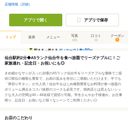
店舗情報（詳細）
アプリで開く
アプリで保存
写真
口コミ
クーポン
トップ
座席
メニュー
389
36
5
50
貯まる・使える
ディナーで人数×
pt
仙台駅約2分◆A5ランク仙台牛を食べ放題でリーズナブルに！ご
家族連れ・記念日・お祝いにも◎
きめ細かなサシが入った自慢のA5ランク仙台牛をリーズナブルな価格でご提
供◎部位の種類も豊富で、お肉の旨みを存分にご堪能いただけます。中でも
「厚切り牛タン」が大人気！仙台牛をはじめ種類豊富なお料理が食べ放題の
ボリューム満点＆コスパ抜群のコースも必見です。焼肉店とは思えないシッ
クな大人の空間は40～48名様で貸切り可能。学生さんやお子様連れ、お仕事
帰り、記念日・お祝いなど様々なシーンでご利用ください◎
お店のこだわり