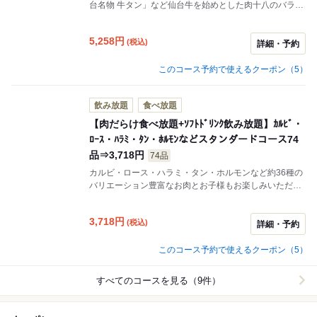
台名物 牛タン」など仙台牛を始めとした肉十八のバラエ
ティに富んだお肉と「こぼれ雲丹」「こぼれいくら」な
どのお寿司なども満喫できる高コスパコース。
5,258
円
(税込)
詳細・予約
このコース予約で使えるクーポン（5）
飲み放題
食べ放題
【肉だらけ食べ放題+ｿﾌﾄﾄﾞﾘﾝｸ飲み放題】ｶﾙﾋﾞ・
ﾛｰｽ・ﾊﾗﾐ・ﾀﾝ・ﾎﾙﾓﾝなどスタンダードコース74
品⇒3,718円
74品
カルビ・ロース・ハラミ・タン・ホルモンなど約36種の
バリエーション豊富なお肉とお子様もお楽しみいただけ
るお寿司やチーズタッカルビや冷麺など合わせて全74品
のメニューが食べ放題となっております。リーズナブル
3,718
円
(税込)
に食べ放題＋飲み放題を愉しんでいただけるコース。
詳細・予約
このコース予約で使えるクーポン（5）
すべてのコースを見る（9件）