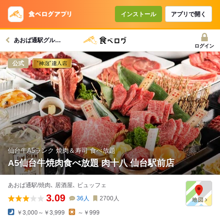
コースで使えるクーポン
戻る
インストール
アプリで開く
あおば通駅グルメへ
クーポンを利用せず予約する
ログイン
公式
仙台牛A5ランク 焼肉＆寿司 食べ放題
A5仙台牛焼肉食べ放題 肉十八 仙台駅前店
あおば通駅/焼肉､ 居酒屋､ ビュッフェ
3.09
36
人
2700
人
￥3,000～￥3,999
～￥999