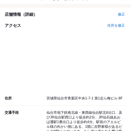
店舗情報（詳細）
修正
アクセス
住所を修正
住所
宮城県仙台市青葉区中央1-7-1 第1志ら梅ビル 8F
交通手段
仙台市地下鉄南北線・東西線仙台駅北6出口、及
びJR仙台駅西口より徒歩約2分、JR仙石線あお
ば通駅1番出口より徒歩約4分。駅前のアエルビ
ル様の向かい側にある、1階に吉野家様があるビ