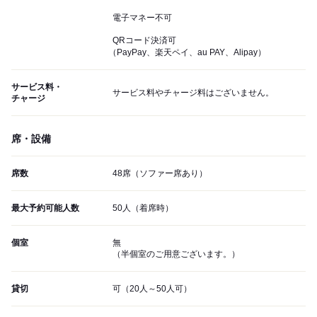
電子マネー不可
QRコード決済可
（PayPay、楽天ペイ、au PAY、Alipay）
サービス料・
サービス料やチャージ料はございません。
チャージ
席・設備
席数
48席（ソファー席あり）
最大予約可能人数
50人（着席時）
個室
無
（半個室のご用意ございます。）
貸切
可（20人～50人可）