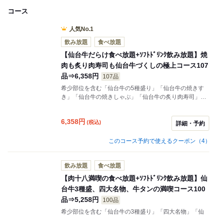
コース
人気No.1
飲み放題
食べ放題
【仙台牛だらけ食べ放題+ｿﾌﾄﾄﾞﾘﾝｸ飲み放題】焼
肉も炙り肉寿司も仙台牛づくしの極上コース107
品⇒6,358円
107品
希少部位を含む「仙台牛の5種盛り」「仙台牛の焼きす
き」「仙台牛の焼きしゃぶ」「仙台牛の炙り肉寿司」
「仙台牛ひと口の極み」「仙台牛の肉ドレス丼」「熟成
厚切り牛タン」「四大名物」など、肉十八最高級の仙台
6,358
円
(税込)
牛や上質なお肉をとことん味わえる。仙台牛の食べ放題
詳細・予約
で至福の世界へお連れします。
このコース予約で使えるクーポン（4）
飲み放題
食べ放題
【肉十八満喫の食べ放題+ｿﾌﾄﾄﾞﾘﾝｸ飲み放題】仙
台牛3種盛、四大名物、牛タンの満喫コース100
品⇒5,258円
100品
希少部位を含む「仙台牛の3種盛り」「四大名物」「仙