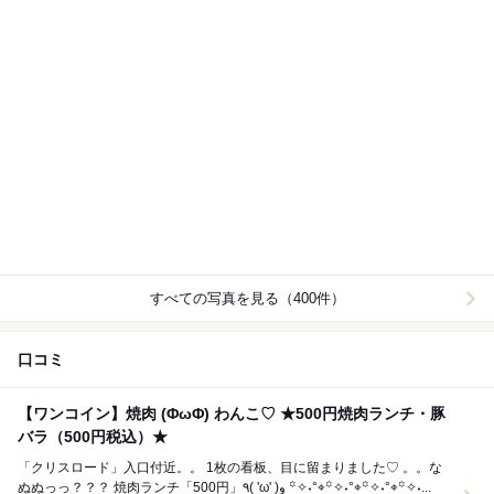
すべての写真を見る（400件）
口コミ
【ワンコイン】焼肉 (ΦωΦ) わんこ♡ ★500円焼肉ランチ・豚
バラ（500円税込）★
「クリスロード」入口付近。。 1枚の看板、目に留まりました♡ 。。な
ぬぬっっ？？？ 焼肉ランチ「500円」٩( 'ω' )و ꙳✧˖°⌖꙳✧˖°⌖꙳✧˖°⌖꙳✧˖...