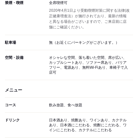
禁煙・喫煙
全席喫煙可
2020年4月1日より受動喫煙対策に関する法律(改
正健康増進法）が施行されており、最新の情報
と異なる場合がございますので、ご来店前に店
舗にご確認ください。
駐車場
無（お近くにパーキングがございます。）
空間・設備
オシャレな空間、落ち着いた空間、席が広い、
カップルシートあり、ソファー席あり、バリア
フリー、電源あり、無料Wi-Fiあり、車椅子で入
店可
メニュー
コース
飲み放題、食べ放題
ドリンク
日本酒あり、焼酎あり、ワインあり、カクテル
あり、日本酒にこだわる、焼酎にこだわる、ワ
インにこだわる、カクテルにこだわる