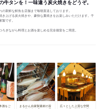
の牛タンを！一味違う炭火焼きをどうぞ。
れの新鮮な鮮魚を店舗まで毎朝直送しております。
焼き上げる炭火焼きや、豪快な藁焼きをお楽しみいただけます。干
家製です。
つろぎながら料理とお酒を楽しめる完全個室をご用意。
空間
空間
本酒をご
まるかん自家製素材の旨
広々とした上質な空間