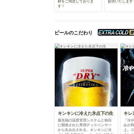
材をご用意しておりま
提供いたします
す！
ビールのこだわり
キンキンに冷えた氷点下の生
キレ
最先端の温度管理システムと独自
「冷
に開発された専用ディスペンサー
みが
から生み出される、キンキンに冷
上。