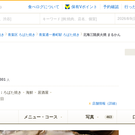
食べログについて
保有Vポイント
予約確認
行っ
き）
焼き
青葉区 ろばた焼き
青葉通一番町駅 ろばた焼き
北海三陸炭火焼 まるかん
ライ エクストラコールドが飲めるお店
301
人
：
ろばた焼き
海鮮
居酒屋
曜日
店舗情報（詳細）
メニュー・コース
写真
463