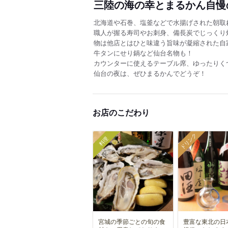
三陸の海の幸とまるかん自慢
北海道や石巻、塩釜などで水揚げされた朝取
職人が握る寿司やお刺身、備長炭でじっくり
物は他店とはひと味違う旨味が凝縮された自
牛タンにせり鍋など仙台名物も！
カウンターに使えるテーブル席、ゆったりく
仙台の夜は、ぜひまるかんでどうぞ！
お店のこだわり
ドリンク
料理
宮城の季節ごとの旬の食
豊富な東北の日