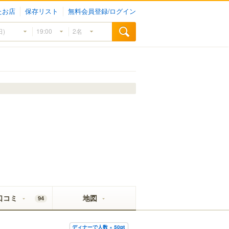
たお店
保存リスト
無料会員登録/ログイン
口コミ
地図
94
ディナーで人数 × 50pt