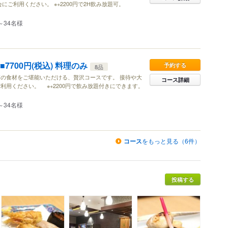
にご利用ください。 ※+2200円で2H飲み放題可。
～34名様
7700円(税込) 料理のみ
予約する
8品
の食材をご堪能いただける、贅沢コースです。 接待や大
コース詳細
利用ください。 ※+2200円で飲み放題付きにできます。
～34名様
コース
をもっと見る（6件）
投稿する