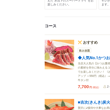
えた“氷点下のスーパードライ”をお
キレ
楽しみください。
ます
コース
おすすめ
飲み放題
◆人気No.1かつお
当店大人気の【かつお藁焼
の素材を存分に味わえるコ
でお楽しみください！ 《
アップ ＋550円（税込）→
牛タン付
7,700
2
円
(税込)
■吉次(きんき)炭火
贅沢に♪接待や大事なお席