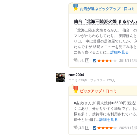
お店が選ぶピックアップ！口コミ
仙台「北海三陸炭火焼 まるかん
「北海三陸炭火焼まるかん」 仙台一
マンがわらわらしてたり。 実際ほん
り口。 中は普通の居酒屋でしたが。
たんですが 結局メニューを見てみると
に色々食べることに...
詳細を見る
2018/11 訪
？
31
ram2004
口コミ 629件
フォロワー 173人
ピックアップ！口コミ
■吉次(きんき)炭火焼付■ 5500円(
くにあり、分かりやすく場所です。お
様も多く、接待等にも利用されている
茄子と油揚げ...
詳細を見る
2025/11 訪
？
24