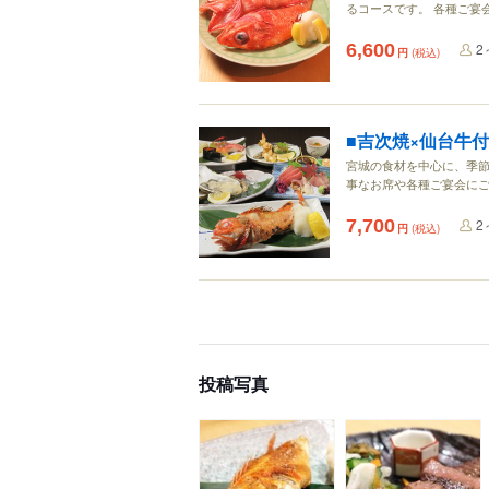
るコースです。 各種ご宴会
6,600
2
円
(税込)
■吉次焼×仙台牛付■
宮城の食材を中心に、季節
事なお席や各種ご宴会にご
7,700
2
円
(税込)
投稿写真