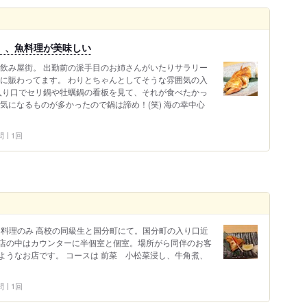
」、魚料理が美味しい
の飲み屋街。 出勤前の派手目のお姉さんがいたりサラリー
とに賑わってます。 わりとちゃんとしてそうな雰囲気の入
 入り口でセリ鍋や牡蠣鍋の看板を見て、それが食べたかっ
気になるものが多かったので鍋は諦め！(笑) 海の幸中心
問
1回
税込) 料理のみ 高校の同級生と国分町にて。国分町の入り口近
店の中はカウンターに半個室と個室。場所がら同伴のお客
ようなお店です。 コースは 前菜 小松菜浸し、牛角煮、
問
1回