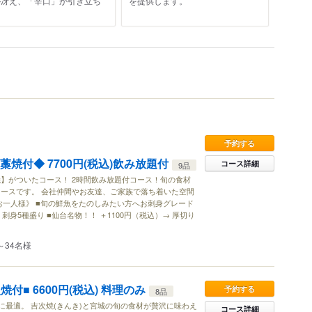
が冴え、「辛口」が引き立ち
を提供します。
。
予約する
藁焼付◆ 7700円(税込)飲み放題付
コース詳細
9品
】がついたコース！ 2時間飲み放題付コース！旬の食材
ースです。 会社仲間やお友達、ご家族で落ち着いた空間
お一人様》 ■旬の鮮魚をたのしみたい方へお刺身グレード
 刺身5種盛り ■仙台名物！！ ＋1100円（税込）→ 厚切り
～34名様
焼付■ 6600円(税込) 料理のみ
予約する
8品
に最適。 吉次焼(きんき)と宮城の旬の食材が贅沢に味わえ
コース詳細