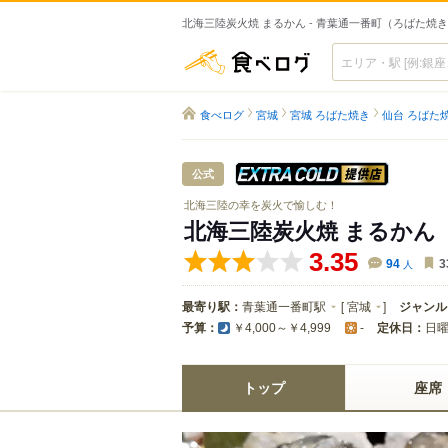
北海三陸炭火焼 まるかん - 青葉通一番町（ろばた焼
食べログ
食べログ
宮城
宮城 ろばた焼き
仙台 ろばた
スーパード
公式
北海三陸の幸を炭火で愉しむ！
北海三陸炭火焼 まるかん
3.35
94
人
3
最寄り駅：
青葉通一番町駅
[
宮城
]
ジャンル
予算：
定休日：
日
￥4,000～￥4,999
-
トップ
座席