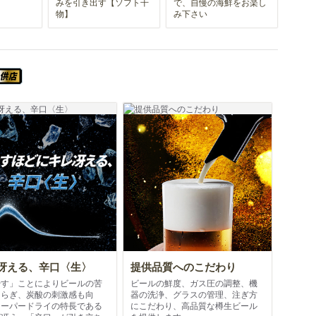
みを引き出す【ソフト干
で、自慢の海鮮をお楽し
物】
み下さい
スーパードライ エクストラコールドが飲めるお店
冴える、辛口〈生〉
提供品質へのこだわり
やす」ことによりビールの苦
ビールの鮮度、ガス圧の調整、機
和らぎ、炭酸の刺激感も向
器の洗浄、グラスの管理、注ぎ方
スーパードライの特長である
にこだわり、高品質な樽生ビール