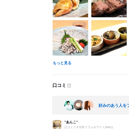
もっと見る
口コミ
？
好みのあう人を
*あんこ*
口コミ 1,512件
フォロワー 1,649人