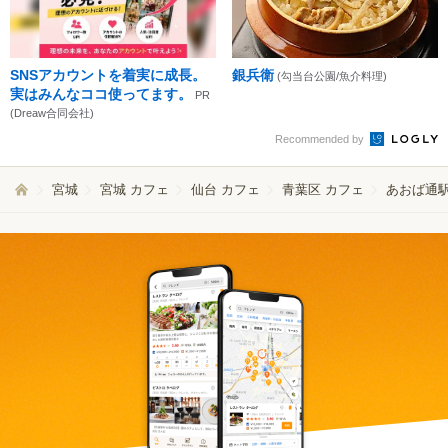
SNSアカウントを着実に成長。
銀兵衛
(勾当台公園/魚介料理)
実はみんなココ使ってます。
PR
(Dreaw合同会社)
Recommended by
宮城
宮城 カフェ
仙台 カフェ
青葉区 カフェ
あおば通駅