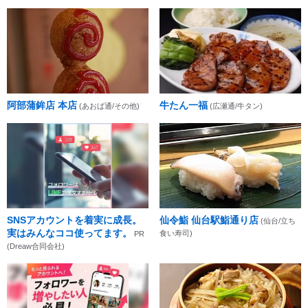
阿部蒲鉾店 本店
牛たん一福
(あおば通/その他)
(広瀬通/牛タン)
SNSアカウントを着実に成長。
仙令鮨 仙台駅鮨通り店
(仙台/立ち
実はみんなココ使ってます。
食い寿司)
PR
(Dreaw合同会社)