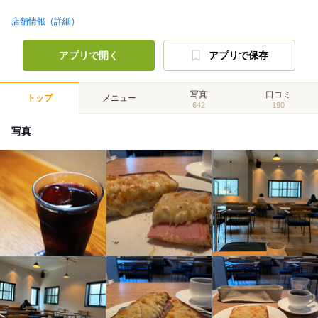
店舗情報（詳細）
アプリで開く
アプリで保存
写真
口コミ
トップ
メニュー
642
190
写真