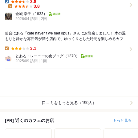
3.8
Dinner:
3.8
Lunch:
金城 幸子
（1833）
2026/04 訪問
2回
仙台にある「cafe haven't we met opus」さんにお邪魔しました！ 木の温
もりと静かな雰囲気が漂う店内で、ゆっくりとした時間を楽しめるカフ
ェ。 居心地がよく、...
3.1
Lunch:
とあるトレーニーの食ブログ
（1370）
2025/09 訪問
1回
口コミをもっと見る（190人）
[PR] 近くのカフェのお店
もっと見る