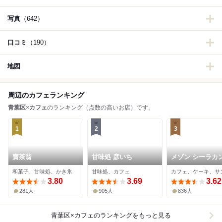
写真
（642）
口コミ
（190）
地図
周辺のカフェランキング
青葉区
×
カフェ
のランキング（点数の高いお店）です。
1
2
3
賣茶翁
甘味処 彦いち
メゾン シーラカ
和菓子、甘味処、かき氷
甘味処、カフェ
3.80
3.69
3.62
281人
905人
836人
青葉区×カフェ
のランキングをもっと見る