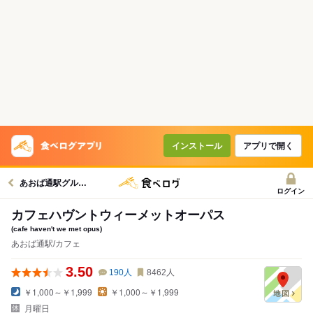
インストール
アプリで開く
あおば通駅グルメへ
ログイン
カフェハヴントウィーメットオーパス
(cafe haven't we met opus)
あおば通駅/カフェ
3.50
190
人
8462
人
￥1,000～￥1,999
￥1,000～￥1,999
月曜日