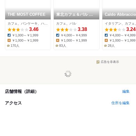
THE MOST COFFEE
東北カフェ＆バル ト
Caldo Abbraccio
レジオン エスパル
カフェ、パンケーキ、ハンバーガー
カフェ、バル
仙台店
3.46
3.38
3.24
￥1,000～￥1,999
￥4,000～￥4,999
￥4,000～￥4,999
Dinner:
Dinner:
Dinner:
￥1,000～￥1,999
￥1,000～￥1,999
￥1,000～￥1,999
Lunch:
Lunch:
Lunch:
170人
83人
28人
広告を非表示
店舗情報（詳細）
編集
アクセス
住所を編集