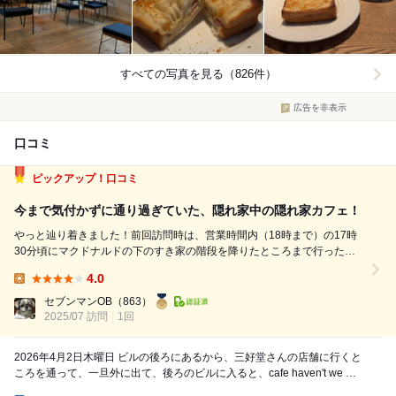
すべての写真を見る（826件）
広告を非表示
口コミ
ピックアップ！口コミ
今まで気付かずに通り過ぎていた、隠れ家中の隠れ家カフェ！
やっと辿り着きました！前回訪問時は、営業時間内（18時まで）の17時
30分頃にマクドナルドの下のすき家の階段を降りたところまで行ったの
ですが、『17時でオーダーストップ』の表示があり断念！今日は、開店
4.0
時刻11時の少し前に、偶然に開店表示中のスタッフのお姉さんにしっか
Lunch:
り確認して、別なところで昼食を済ま...
セブンマンOB
（863）
2025/07 訪問
1回
2026年4月2日木曜日 ビルの後ろにあるから、三好堂さんの店舗に行くと
ころを通って、一旦外に出て、後ろのビルに入ると、cafe haven't we met
opusがあり...